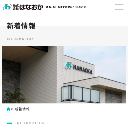
コ
徳島・香川の注文住宅なら「はなおか」
ン
テ
ン
新着情報
は
ツ
な
へ
お
INFORMATION
ス
か
キ
に
ッ
つ
プ
い
す
て
る
は
初
な
>
新着情報
め
お
か
て
INFORMATION
の
の