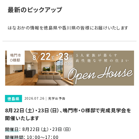
家
お
最新のピックアップ
づ
客
く
様
り
はなおかの情報を徳島県や香川県の皆様にお届けいたします
へ
詳
し
施
モ
く
工
デ
見
る
実
ル
例
ハ
ウ
エ
専
ス
ク
属
徳島県
ス
2026.07.26
見学会予告
大
テ
8月22日（土）・23日（日）、鳴門市・O様邸で完成見学会を
工・
お
リ
開催いたします
社
は
客
ア
な
員
様
開催日
：
8月22日（土）・23日（日）
お
お
大
の
開催時間
：
10：00～17：00
か