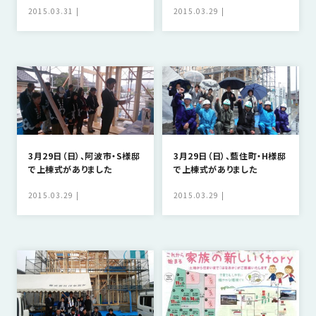
の
2015.03.31
2015.03.29
保
証
高
技
術
者
集
団
3月29日（日）、阿波市・S様邸
3月29日（日）、藍住町・H様邸
で上棟式がありました
で上棟式がありました
数
多
2015.03.29
2015.03.29
く
の
実
績