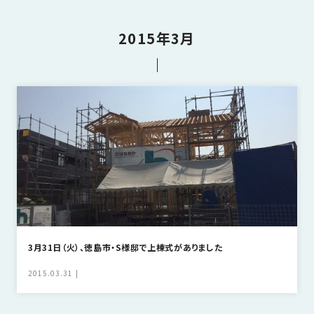
さ
ハ
報
ケ
く
ッ
つ
ウ
ー
り
プ
2015年3月
ス
会
ト
の
の
徳
香
社
レ
家
島
川
概
シ
づ
モ
モ
要
ピ
く
デ
デ
ル
ル
り
ス
よ
ハ
ハ
タ
く
暮
ウ
ウ
ッ
あ
ら
ス
ス
フ・
る
し
大
質
を
工
問
守
紹
る
介
3月31日（火）、徳島市・S様邸で上棟式がありました
技
術、
2015.03.31
hanaco
標
準