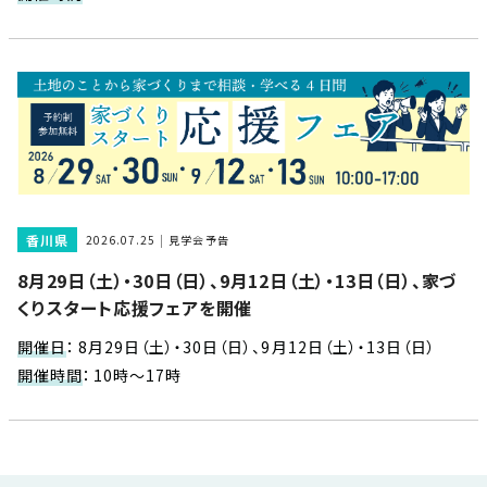
近
工
モ
声
く
長
デ
の
期
ル
建
お
お
優
ハ
築
客
知
良
ウ
現
様
ら
住
ス
場
の
せ
宅
一
イ
お
認
覧
ン
引
定
は
香川県
2026.07.25
見学会予告
イ
会
タ
き
基
こ
8月29日（土）・30日（日）、9月12日（土）・13日（日）、家づ
ち
ベ
社
ビ
渡
準
ら
くりスタート応援フェアを開催
ン
情
ュ
し
を
ト
報
ー
物
採
開催日
：
8月29日（土）・30日（日）、9月12日（土）・13日（日）
情
件
徳
用
お
開催時間
：
10時～17時
報
島
客
暮
ワ
ご
モ
新
様
ら
ン
あ
デ
着
ア
し
ス
い
ル
情
ン
づ
ト