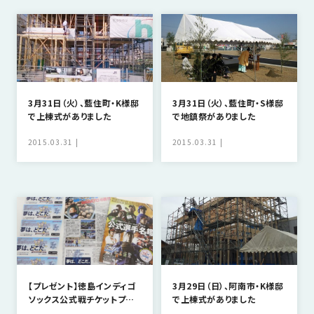
SDGs
仕
様
自
由
設
計
3月31日（火）、藍住町・K様邸
3月31日（火）、藍住町・S様邸
で上棟式がありました
で地鎮祭がありました
香
ア
川
フ
2015.03.31
2015.03.31
モ
タ
デ
ー
ル
フ
ハ
ォ
ウ
ロ
ス
ー
と
充
【プレゼント】徳島インディゴ
3月29日（日）、阿南市・K様邸
実
ソックス公式戦チケットプレ
で上棟式がありました
ゼント！