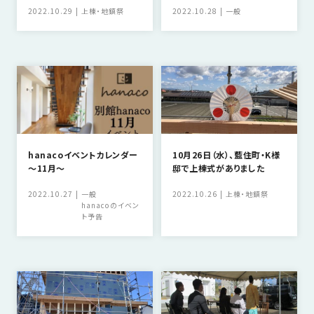
の
2022.10.29
上棟・地鎮祭
2022.10.28
一般
保
証
高
技
術
者
集
団
hanacoイベントカレンダー
10月26日（水）、藍住町・K様
～11月～
邸で上棟式がありました
数
多
2022.10.27
一般
2022.10.26
上棟・地鎮祭
く
hanacoのイベン
ト予告
の
実
績