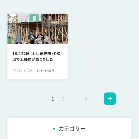
10月22日（土）、徳島市・T様
邸で上棟式がありました
2022.10.22
上棟・地鎮祭
ペ
1
2
…
4
ー
ジ
カテゴリー
ナ