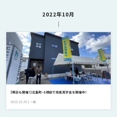
さ
ハ
報
ケ
く
ッ
つ
ウ
ー
り
プ
2022年10月
ス
会
ト
の
の
徳
香
社
レ
家
島
川
概
シ
づ
モ
モ
要
ピ
く
デ
デ
ル
ル
り
ス
よ
ハ
ハ
タ
く
暮
ウ
ウ
ッ
あ
ら
ス
ス
フ・
る
し
大
質
を
工
問
守
紹
る
介
【明日も開催！】北島町・S様邸で完成見学会を開催中！
技
術、
2022.10.29
一般
hanaco
標
準