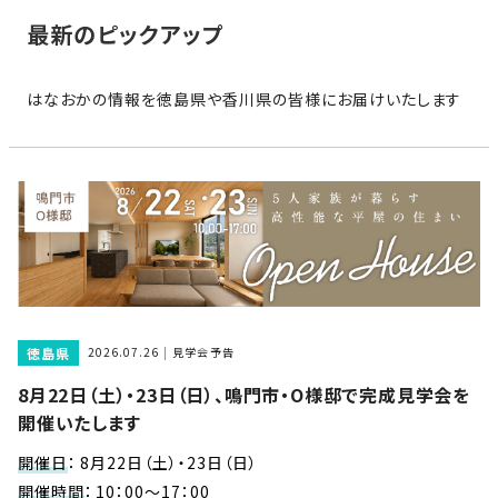
家
お
最新のピックアップ
づ
客
く
様
り
はなおかの情報を徳島県や香川県の皆様にお届けいたします
へ
詳
し
施
モ
く
工
デ
見
る
実
ル
例
ハ
ウ
エ
専
ス
ク
属
徳島県
ス
2026.07.26
見学会予告
大
テ
8月22日（土）・23日（日）、鳴門市・O様邸で完成見学会を
工・
お
リ
開催いたします
社
は
客
ア
な
員
様
開催日
：
8月22日（土）・23日（日）
お
お
大
の
開催時間
：
10：00～17：00
か