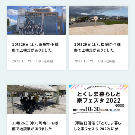
SDGs
仕
様
自
由
設
計
10月29日（土）、徳島市・H様
10月29日（土）、松茂町・T様
邸で上棟式がありました
邸で上棟式がありました
香
ア
川
フ
2022.10.29
上棟・地鎮祭
2022.10.29
上棟・地鎮祭
モ
タ
デ
ー
ル
フ
ハ
ォ
ウ
ロ
ス
ー
と
充
10月26日（水）、阿南市・E様
【明後日開催！】『とくしま暮ら
実
邸で地鎮祭がありました
しと家フェスタ 2022』に参加
します！