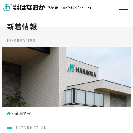
コ
徳島・香川の注文住宅なら「はなおか」
ン
テ
ン
新着情報
は
ツ
な
へ
お
INFORMATION
ス
か
キ
に
ッ
つ
プ
い
す
て
る
は
初
な
>
新着情報
め
お
か
て
INFORMATION
の
の