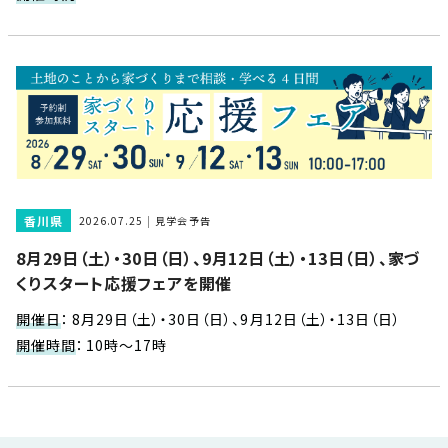
近
工
モ
声
く
長
デ
の
期
ル
建
お
お
優
ハ
築
客
知
良
ウ
現
様
ら
住
ス
場
の
せ
宅
一
イ
お
認
覧
ン
引
定
は
香川県
2026.07.25
見学会予告
イ
会
タ
き
基
こ
8月29日（土）・30日（日）、9月12日（土）・13日（日）、家づ
ち
ベ
社
ビ
渡
準
ら
くりスタート応援フェアを開催
ン
情
ュ
し
を
ト
報
ー
物
採
開催日
：
8月29日（土）・30日（日）、9月12日（土）・13日（日）
情
件
徳
用
お
開催時間
：
10時～17時
報
島
客
暮
ワ
ご
モ
新
様
ら
ン
あ
デ
着
ア
し
ス
い
ル
情
ン
づ
ト