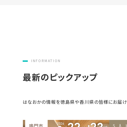
家
お
づ
客
く
様
り
へ
詳
し
施
モ
く
工
デ
見
る
実
ル
INFORMATION
例
ハ
最新のピックアップ
ウ
エ
専
ス
ク
属
ス
大
テ
工・
はなおかの情報を徳島県や香川県の皆様にお届け
お
リ
社
は
客
ア
な
員
様
お
お
大
の
か