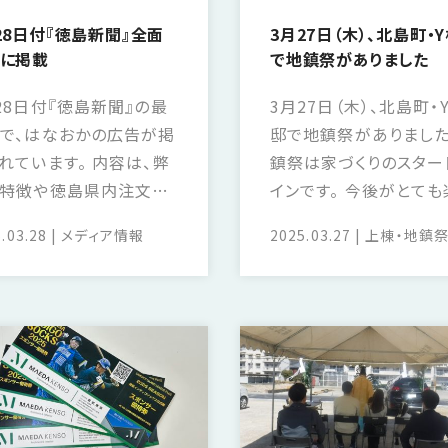
28日付『徳島新聞』全面
3月27日（木）、北島町・
に掲載
で地鎮祭がありました
28日付『徳島新聞』の最
3月27日（木）、北島町・
で、はなおかの広告が掲
邸で地鎮祭がありました
れています。 内容は、弊
鎮祭は家づくりのスター
特徴や徳島県内注文住
インです。 今後がとても
工棟数20年1位を記念
みです。
.03.28
メディア情報
2025.03.27
上棟・地鎮
太陽光発電の大満足！キ
ペーンの実施など。 ま
分譲土地の新発売情報や
げ情報も掲載！ この春