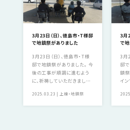
3月23日（日）、徳島市・T様邸
3月
で地鎮祭がありました
で地
3月23日（日）、徳島市・T様
3月
邸で地鎮祭がありました。 今
邸で
後の工事が順調に進むよう
鎮祭
に、祈祷していただきました。
イン
これからが楽しみです。
みで
2025.03.23
上棟・地鎮祭
2025