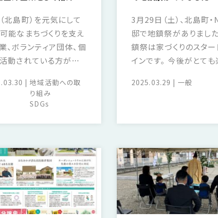
（北島町）を元気にして
3月29日（土）、北島町・
可能なまちづくりを支え
邸で地鎮祭がありました
業、ボランティア団体、個
鎮祭は家づくりのスター
活動されている方が登
インです。 今後がとても
る『まちコラ』。 はなおか
みです。
.03.30
地域活動への取
2025.03.29
一般
島町の子ども食堂『あす
り組み
』さんの活動を支えるた
SDGs
定期的に寄付をさせてい
いています。 今回、北島