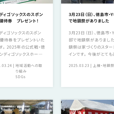
ディゴソックスのスポン
3月23日（日）、徳島市・
優待券 プレゼント！
で地鎮祭がありました
ディゴソックスのスポン
3月23日（日）、徳島市・
優待券をプレゼントいた
邸で地鎮祭がありました
す。 2025年の公式戦・徳
鎮祭は家づくりのスター
ンディゴソックスホーム
インです。 今後がとても
ム（福岡ソフトバンクホ
みです。
.03.24
地域活動への取
2025.03.23
上棟・地鎮
ス定期交流戦含む）に限
り組み
入場券として利用できま
SDGs
 ご希望の方は営業担当
ご連絡ください。 株式