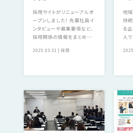
SDGs
仕
様
採用サイトがリニューアルオ
地域
ープンしました！ 先輩社員イ
持続
自
由
ンタビューや募集要項など、
る企
設
採用関係の情報をまとめて
人で
計
います。 ぜひ、ご覧ください。
録す
香
2025.03.31
採用
2025
ア
【採用サイトはコチラから】
も北
川
フ
なろ
モ
タ
め、
デ
ー
ただ
ル
フ
ハ
ォ
ウ
ロ
ス
ー
と
充
実