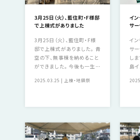
3月25日（火）、藍住町・F様邸
イン
で上棟式がありました
サー
3月25日（火）、藍住町・F様
イン
邸で上棟式がありました。 青
サー
空の下、無事棟を納めること
しま
ができました。 今後も一生懸
島イ
命施工に当たらせていただ
ゲー
2025.03.25
上棟・地鎮祭
2025
きます。
ーク
り、
す。
者に