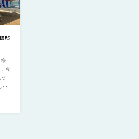
S様邸
S様
。 今
よう
した。
祭