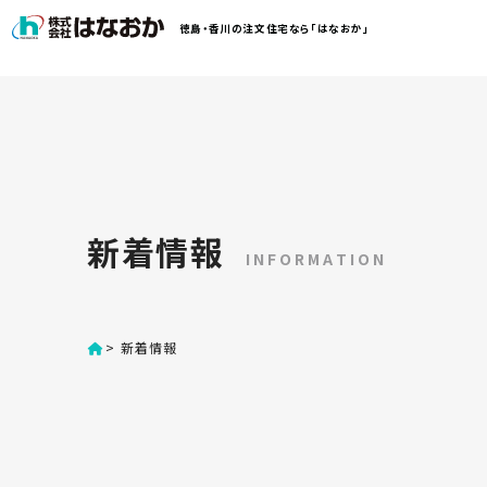
コ
徳島・香川の注文住宅なら「はなおか」
ン
テ
ン
は
ツ
な
へ
お
ス
か
キ
に
ッ
つ
新着情報
プ
い
INFORMATION
す
て
る
>
新着情報
は
初
な
め
お
か
て
の
の