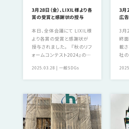
の
保
3月28日（金）、LIXIL様より各
3月
証
賞の受賞と感謝状の授与
広告
高
本日、全体会議にて LIXIL様
3月
技
より各賞の受賞と感謝状が
終面
術
授与されました。 『秋のリフ
載さ
者
集
ォームコンテスト2024』の
社の
団
LIXILリフォームネット総合
宅着
2025.03.28
一般
SDGs
2025
数
部門 エリア別総合ポイント
した
多
賞 徳島エリア第一位の受
ャン
く
賞と、 『LIXIL MEMBER
た、
の
値下
実
から
績