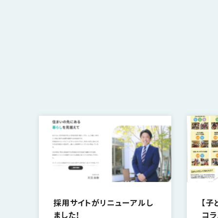
さ
ハ
報
ケ
く
ッ
つ
ウ
ー
り
プ
ス
会
ト
の
の
徳
香
社
レ
家
島
川
概
シ
づ
モ
モ
要
ピ
く
デ
デ
ル
ル
り
ス
よ
ハ
ハ
タ
く
暮
ウ
ウ
ッ
あ
ら
ス
ス
フ・
る
し
大
質
を
工
問
守
紹
る
介
技
術、
hanaco
標
採用サイトがリニューアルし
【子
準
ました！
コラ