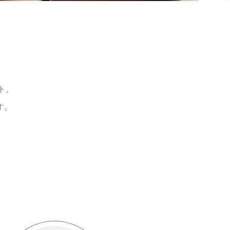
ト。
す。