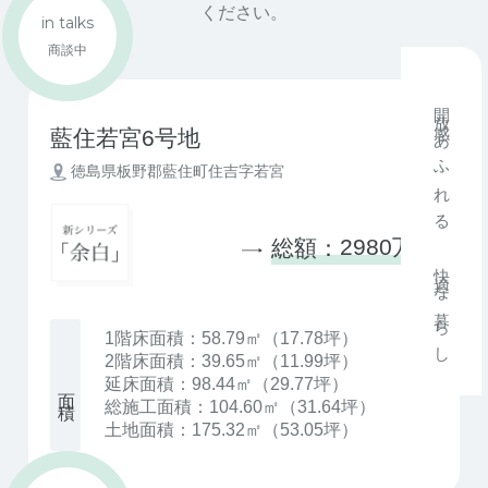
ください。
in talks
商談中
開放感あふれる 快適な暮らし
藍住若宮6号地
徳島県板野郡藍住町住吉字若宮
2980万円
総額：
1階床面積：58.79㎡（17.78坪）
2階床面積：39.65㎡（11.99坪）
延床面積：98.44㎡（29.77坪）
総施工面積：104.60㎡（31.64坪）
土地面積：175.32㎡（53.05坪）