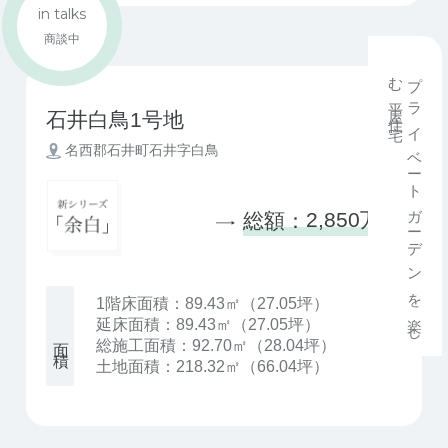
in talks
商談中
プ
ラ
イ
ベ
ー
ト
ガ
ー
デ
ン
を
楽
し
む
平
屋
住
宅
石井白鳥1号地
名西郡石井町石井字白鳥
2,850万円
総額：
1階床面積：89.43㎡（27.05坪）
延床面積：89.43㎡（27.05坪）
総施工面積：92.70㎡（28.04坪）
土地面積：218.32㎡（66.04坪）