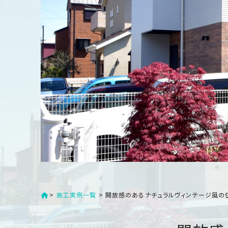
家
お
づ
客
く
様
り
へ
詳
し
施
モ
く
工
デ
見
る
実
ル
例
ハ
ウ
エ
専
ス
ク
属
ス
大
テ
工・
お
リ
社
は
>
施工実例一覧
>
開放感のあるナチュラルヴィンテージ風の
客
ア
な
員
様
お
お
大
の
か