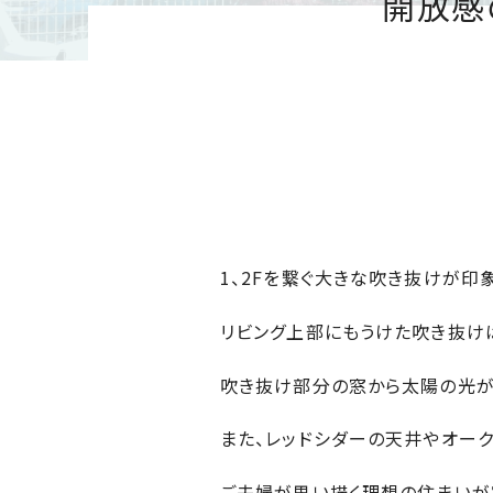
開放感
近
工
モ
声
く
長
デ
の
期
ル
建
お
お
優
ハ
築
客
知
良
ウ
現
様
ら
住
ス
場
の
せ
宅
一
イ
お
認
覧
ン
引
定
は
イ
会
タ
き
基
こ
1、2Fを繋ぐ大きな吹き抜けが印
ち
ベ
社
ビ
渡
準
ら
ン
情
ュ
し
を
リビング上部にもうけた吹き抜けは
ト
報
ー
物
採
情
件
徳
用
お
吹き抜け部分の窓から太陽の光が
報
島
客
暮
ワ
ご
モ
新
様
ら
また、レッドシダーの天井やオー
ン
あ
デ
着
ア
し
ス
い
ル
情
ン
づ
ご夫婦が思い描く理想の住まいが
ト