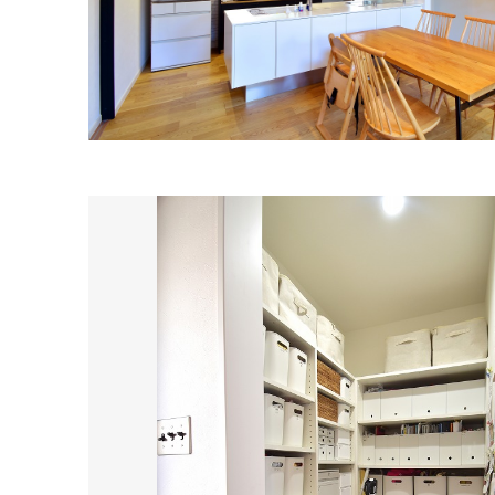
の
保
証
高
技
術
者
集
団
数
多
く
の
実
績