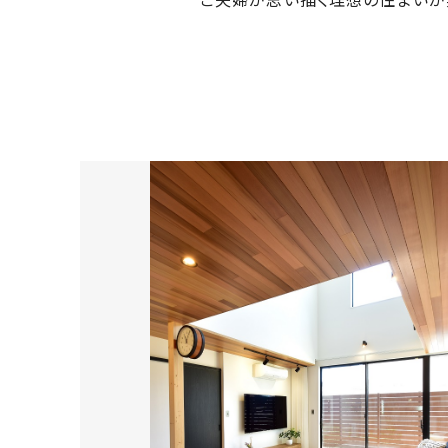
さ
ハ
報
ケ
く
ッ
つ
ウ
ー
り
プ
ス
会
ト
の
の
徳
香
社
レ
家
島
川
概
シ
づ
モ
モ
要
ピ
く
デ
デ
ル
ル
り
ス
よ
ハ
ハ
タ
く
暮
ウ
ウ
ッ
あ
ら
ス
ス
フ・
る
し
大
質
を
工
問
守
紹
る
介
技
術、
hanaco
標
準