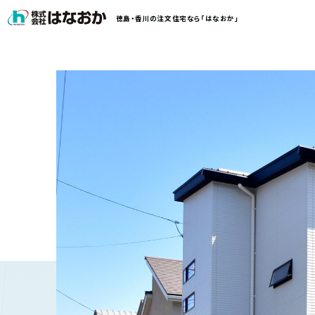
コ
徳島・香川の注文住宅なら「はなおか」
ン
テ
ン
は
ツ
な
へ
お
ス
か
キ
に
ッ
つ
プ
い
す
て
る
は
初
な
め
お
か
て
の
の