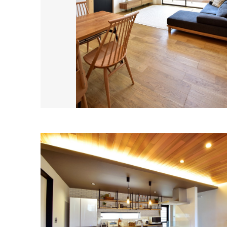
SDGs
仕
様
自
由
設
計
香
ア
川
フ
モ
タ
デ
ー
ル
フ
ハ
ォ
ウ
ロ
ス
ー
と
充
実