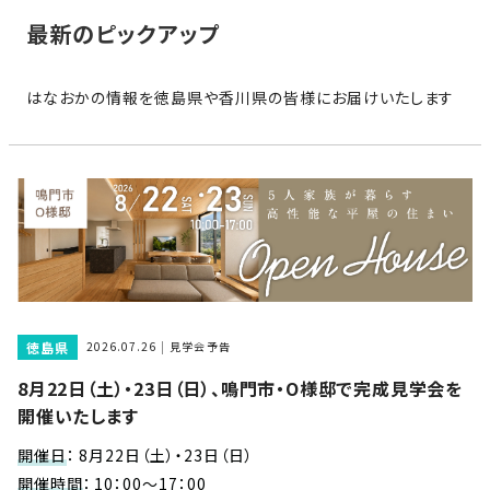
家
お
最新のピックアップ
づ
客
く
様
り
はなおかの情報を徳島県や香川県の皆様にお届けいたします
へ
詳
し
施
モ
く
工
デ
見
る
実
ル
例
ハ
ウ
エ
専
ス
ク
属
徳島県
ス
2026.07.26
見学会予告
大
テ
8月22日（土）・23日（日）、鳴門市・O様邸で完成見学会を
工・
お
リ
開催いたします
社
は
客
ア
な
員
様
開催日
：
8月22日（土）・23日（日）
お
お
大
の
開催時間
：
10：00～17：00
か