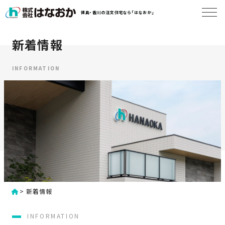
コ
徳島・香川の注文住宅なら「はなおか」
ン
テ
ン
新着情報
は
ツ
な
へ
お
INFORMATION
ス
か
キ
に
ッ
つ
プ
い
す
て
る
は
初
な
>
新着情報
め
お
か
て
INFORMATION
の
の