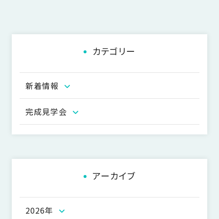
SDGs
仕
様
自
由
カテゴリー
設
計
香
新着情報
ア
川
フ
モ
タ
完成見学会
デ
ー
ル
フ
ハ
ォ
ウ
ロ
ス
ー
アーカイブ
と
充
実
2026年