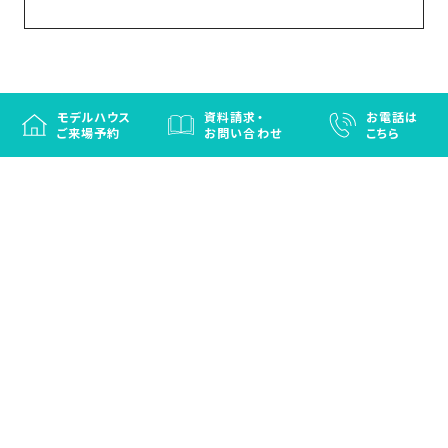
モデルハウス
資料請求・
お電話は
ご来場予約
お問い合わせ
こちら
徳島と香川の注文住宅・OBお施主さまのための
リフォームなら「はなおか」
注文住宅／建売住宅／OBお施主さまのためのリフォーム／エクステリ
ア