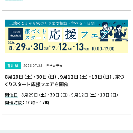
近
工
モ
声
く
長
デ
の
期
ル
建
お
お
優
ハ
築
客
知
良
ウ
現
様
ら
住
ス
場
の
せ
宅
一
イ
お
認
覧
ン
引
定
は
香川県
2026.07.25
見学会予告
イ
会
タ
き
基
こ
8月29日（土）・30日（日）、9月12日（土）・13日（日）、家づ
ち
ベ
社
ビ
渡
準
ら
くりスタート応援フェアを開催
ン
情
ュ
し
を
ト
報
ー
物
採
開催日
：
8月29日（土）・30日（日）、9月12日（土）・13日（日）
情
件
徳
用
お
開催時間
：
10時～17時
報
島
客
暮
ワ
ご
モ
新
様
ら
ン
あ
デ
着
ア
し
ス
い
ル
情
ン
づ
ト