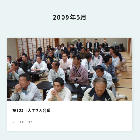
さ
ハ
報
ケ
く
ッ
つ
ウ
ー
り
プ
2009年5月
ス
会
ト
の
の
徳
香
社
レ
家
島
川
概
シ
づ
モ
モ
要
ピ
く
デ
デ
ル
ル
り
ス
よ
ハ
ハ
タ
く
暮
ウ
ウ
ッ
あ
ら
ス
ス
フ・
る
し
大
質
を
工
問
守
紹
る
介
第123回大工さん会議
技
術、
2009.05.07
hanaco
標
準