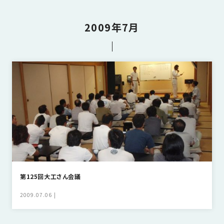
さ
ハ
報
ケ
く
ッ
つ
ウ
ー
り
プ
2009年7月
ス
会
ト
の
の
徳
香
社
レ
家
島
川
概
シ
づ
モ
モ
要
ピ
く
デ
デ
ル
ル
り
ス
よ
ハ
ハ
タ
く
暮
ウ
ウ
ッ
あ
ら
ス
ス
フ・
る
し
大
質
を
工
問
守
紹
る
介
第125回大工さん会議
技
術、
2009.07.06
hanaco
標
準