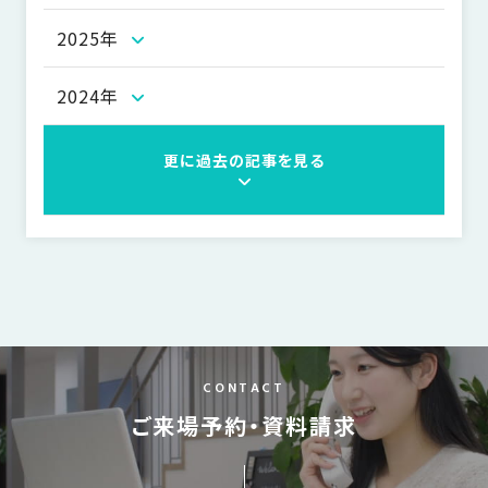
の
保
2025年
証
高
2024年
技
術
更に過去の記事を見る
者
集
団
数
多
く
の
実
CONTACT
績
ご来場予約・資料請求