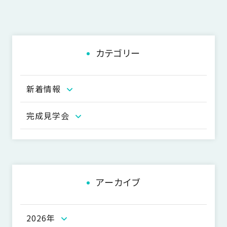
SDGs
仕
様
自
由
カテゴリー
設
計
香
新着情報
ア
川
フ
モ
タ
完成見学会
デ
ー
ル
フ
ハ
ォ
ウ
ロ
ス
ー
アーカイブ
と
充
実
2026年