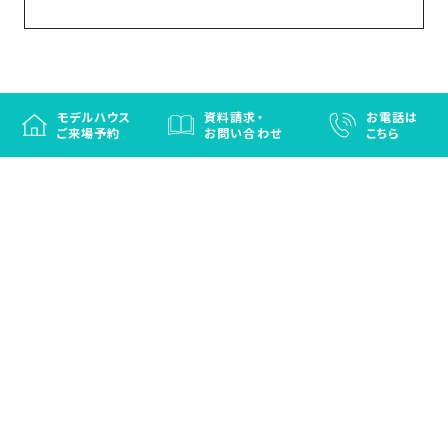
モデルハウス
資料請求・
お電話は
ご来場予約
お問い合わせ
こちら
徳島と香川の注文住宅・OBお施主さまのための
リフォームなら「はなおか」
注文住宅／建売住宅／OBお施主さまのためのリフォーム／エクステリ
ア