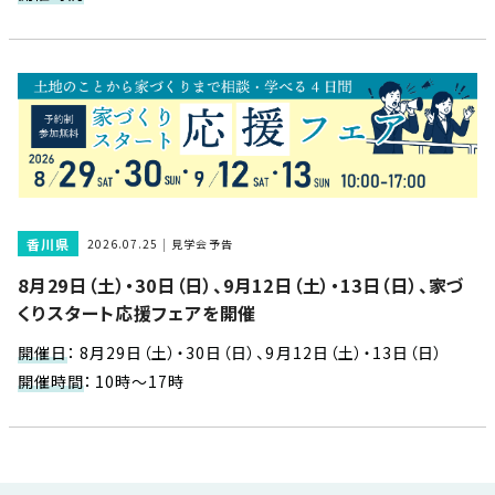
近
工
モ
声
く
長
デ
の
期
ル
建
お
お
優
ハ
築
客
知
良
ウ
現
様
ら
住
ス
場
の
せ
宅
一
イ
お
認
覧
ン
引
定
は
香川県
2026.07.25
見学会予告
イ
会
タ
き
基
こ
8月29日（土）・30日（日）、9月12日（土）・13日（日）、家づ
ち
ベ
社
ビ
渡
準
ら
くりスタート応援フェアを開催
ン
情
ュ
し
を
ト
報
ー
物
採
開催日
：
8月29日（土）・30日（日）、9月12日（土）・13日（日）
情
件
徳
用
お
開催時間
：
10時～17時
報
島
客
暮
ワ
ご
モ
新
様
ら
ン
あ
デ
着
ア
し
ス
い
ル
情
ン
づ
ト