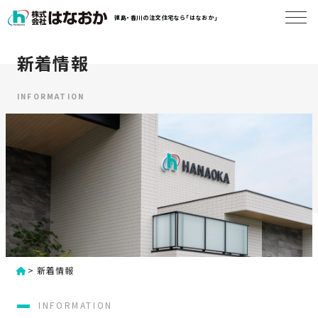
コ
徳島・香川の注文住宅なら「はなおか」
ン
テ
ン
新着情報
は
ツ
な
へ
お
INFORMATION
ス
か
キ
に
ッ
つ
プ
い
す
て
る
は
初
な
>
新着情報
め
お
か
て
INFORMATION
の
の