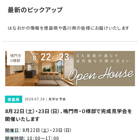
家
お
最新のピックアップ
づ
客
く
様
り
はなおかの情報を徳島県や香川県の皆様にお届けいたします
へ
詳
し
施
モ
く
工
デ
見
る
実
ル
例
ハ
ウ
エ
専
ス
ク
属
徳島県
ス
2026.07.26
見学会予告
大
テ
8月22日（土）・23日（日）、鳴門市・O様邸で完成見学会を
工・
お
リ
開催いたします
社
は
客
ア
な
員
様
開催日
：
8月22日（土）・23日（日）
お
お
大
の
開催時間
：
10：00～17：00
か