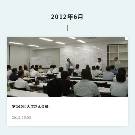
さ
ハ
報
ケ
く
ッ
つ
ウ
ー
り
プ
2012年6月
ス
会
ト
の
の
徳
香
社
レ
家
島
川
概
シ
づ
モ
モ
要
ピ
く
デ
デ
ル
ル
り
ス
よ
ハ
ハ
タ
く
暮
ウ
ウ
ッ
あ
ら
ス
ス
フ・
る
し
大
質
を
工
問
守
紹
る
介
第160回大工さん会議
技
術、
2012.06.05
hanaco
標
準