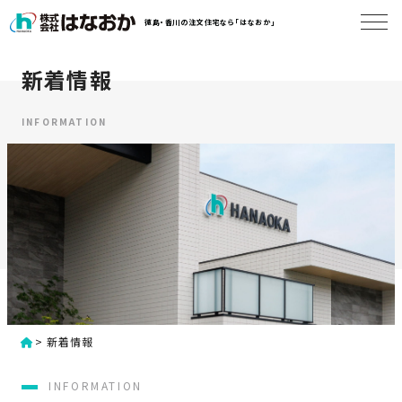
コ
徳島・香川の注文住宅なら「はなおか」
ン
テ
ン
新着情報
は
ツ
な
へ
お
INFORMATION
ス
か
キ
に
ッ
つ
プ
い
す
て
る
は
初
な
>
新着情報
め
お
か
て
INFORMATION
の
の