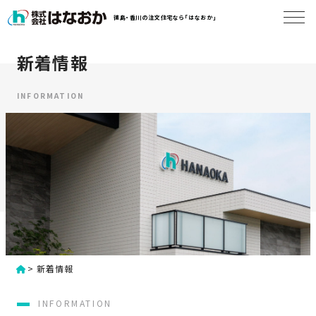
コ
徳島・香川の注文住宅なら「はなおか」
ン
テ
ン
新着情報
は
ツ
な
へ
お
INFORMATION
ス
か
キ
に
ッ
つ
プ
い
す
て
る
は
初
な
>
新着情報
め
お
か
て
INFORMATION
の
の