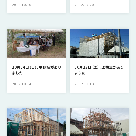
の
2012.10.20
2012.10.20
保
証
高
技
術
者
集
団
10月14日（日）、地鎮祭があり
10月13日（土）、上棟式があり
ました
ました
数
多
2012.10.14
2012.10.13
く
の
実
績