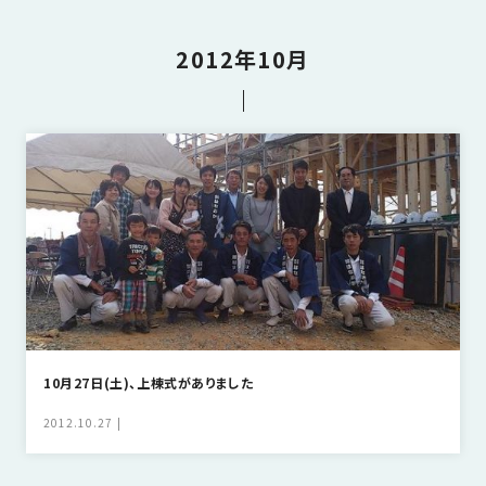
さ
ハ
報
ケ
く
ッ
つ
ウ
ー
り
プ
2012年10月
ス
会
ト
の
の
徳
香
社
レ
家
島
川
概
シ
づ
モ
モ
要
ピ
く
デ
デ
ル
ル
り
ス
よ
ハ
ハ
タ
く
暮
ウ
ウ
ッ
あ
ら
ス
ス
フ・
る
し
大
質
を
工
問
守
紹
る
介
10月27日(土)、上棟式がありました
技
術、
2012.10.27
hanaco
標
準