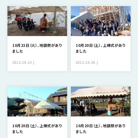
SDGs
仕
様
自
由
設
計
10月23日（火）、地鎮祭があり
10月20日（土）、上棟式があり
ました
ました
香
ア
川
フ
2012.10.23
2012.10.20
モ
タ
デ
ー
ル
フ
ハ
ォ
ウ
ロ
ス
ー
と
充
10月20日（土）、上棟式があり
10月20日（土）、地鎮祭があり
実
ました
ました