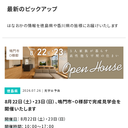
家
お
最新のピックアップ
づ
客
く
様
り
はなおかの情報を徳島県や香川県の皆様にお届けいたします
へ
詳
し
施
モ
く
工
デ
見
る
実
ル
例
ハ
ウ
エ
専
ス
ク
属
徳島県
ス
2026.07.26
見学会予告
大
テ
8月22日（土）・23日（日）、鳴門市・O様邸で完成見学会を
工・
お
リ
開催いたします
社
は
客
ア
な
員
様
開催日
：
8月22日（土）・23日（日）
お
お
大
の
開催時間
：
10：00～17：00
か