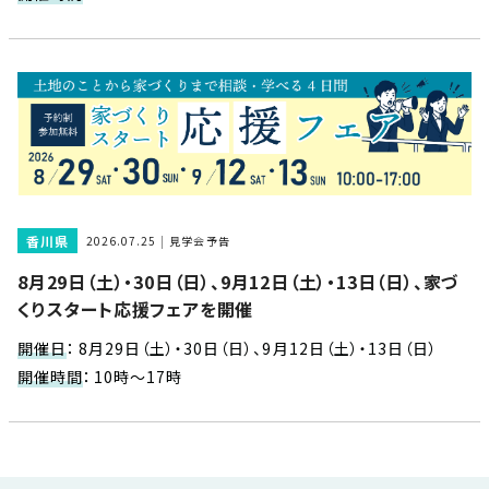
近
工
モ
声
く
長
デ
の
期
ル
建
お
お
優
ハ
築
客
知
良
ウ
現
様
ら
住
ス
場
の
せ
宅
一
イ
お
認
覧
ン
引
定
は
香川県
2026.07.25
見学会予告
イ
会
タ
き
基
こ
8月29日（土）・30日（日）、9月12日（土）・13日（日）、家づ
ち
ベ
社
ビ
渡
準
ら
くりスタート応援フェアを開催
ン
情
ュ
し
を
ト
報
ー
物
採
開催日
：
8月29日（土）・30日（日）、9月12日（土）・13日（日）
情
件
徳
用
お
開催時間
：
10時～17時
報
島
客
暮
ワ
ご
モ
新
様
ら
ン
あ
デ
着
ア
し
ス
い
ル
情
ン
づ
ト