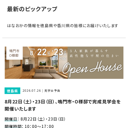
家
お
最新のピックアップ
づ
客
く
様
り
はなおかの情報を徳島県や香川県の皆様にお届けいたします
へ
詳
し
施
モ
く
工
デ
見
る
実
ル
例
ハ
ウ
エ
専
ス
ク
属
徳島県
ス
2026.07.26
見学会予告
大
テ
8月22日（土）・23日（日）、鳴門市・O様邸で完成見学会を
工・
お
リ
開催いたします
社
は
客
ア
な
員
様
開催日
：
8月22日（土）・23日（日）
お
お
大
の
開催時間
：
10：00～17：00
か