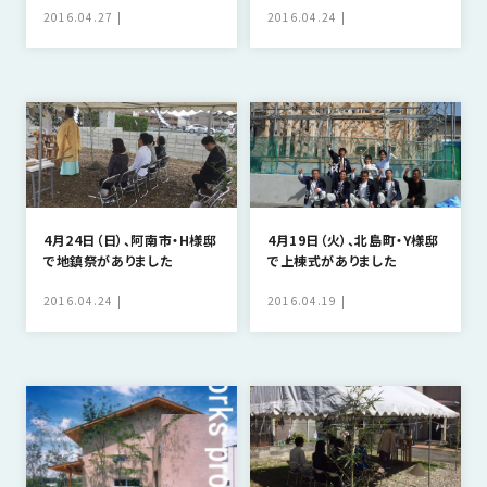
の
2016.04.27
2016.04.24
保
証
高
技
術
者
集
団
4月24日（日）、阿南市・H様邸
4月19日（火）、北島町・Y様邸
で地鎮祭がありました
で上棟式がありました
数
多
2016.04.24
2016.04.19
く
の
実
績