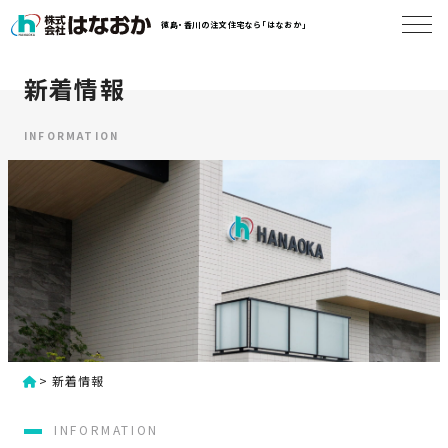
コ
徳島・香川の注文住宅なら「はなおか」
ン
テ
ン
新着情報
は
ツ
な
へ
お
INFORMATION
ス
か
キ
に
ッ
つ
プ
い
す
て
る
は
初
な
>
新着情報
め
お
か
て
INFORMATION
の
の