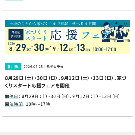
近
工
モ
声
く
長
デ
の
期
ル
建
お
お
優
ハ
築
客
知
良
ウ
現
様
ら
住
ス
場
の
せ
宅
一
イ
お
認
覧
ン
引
定
は
香川県
2026.07.25
見学会予告
イ
会
タ
き
基
こ
8月29日（土）・30日（日）、9月12日（土）・13日（日）、家づ
ち
ベ
社
ビ
渡
準
ら
くりスタート応援フェアを開催
ン
情
ュ
し
を
ト
報
ー
物
採
開催日
：
8月29日（土）・30日（日）、9月12日（土）・13日（日）
情
件
徳
用
お
開催時間
：
10時～17時
報
島
客
暮
ワ
ご
モ
新
様
ら
ン
あ
デ
着
ア
し
ス
い
ル
情
ン
づ
ト