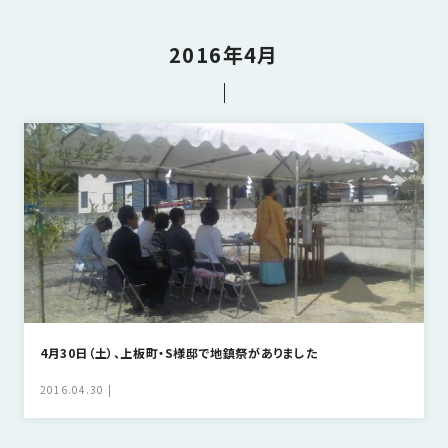
さ
ハ
報
ケ
く
ッ
つ
ウ
ー
り
プ
2016年4月
ス
会
ト
の
の
徳
香
社
レ
家
島
川
概
シ
づ
モ
モ
要
ピ
く
デ
デ
ル
ル
り
ス
よ
ハ
ハ
タ
く
暮
ウ
ウ
ッ
あ
ら
ス
ス
フ・
る
し
大
質
を
工
問
守
紹
る
介
4月30日（土）、上板町・S様邸で地鎮祭がありました
技
術、
2016.04.30
hanaco
標
準