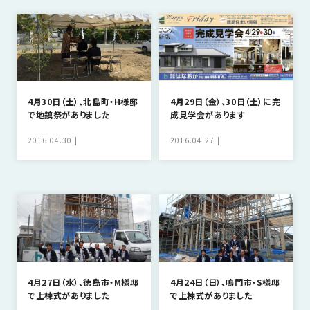
SDGs
仕
様
自
由
設
計
4月30日（土）、北島町・H様邸
4月29日（金）、30日（土）に完
で地鎮祭がありました
成見学会があります
香
ア
川
フ
2016.04.30
2016.04.27
モ
タ
デ
ー
ル
フ
ハ
ォ
ウ
ロ
ス
ー
と
充
4月27日（水）、徳島市・M様邸
4月24日（日）、鳴門市・S様邸
実
で上棟式がありました
で上棟式がありました