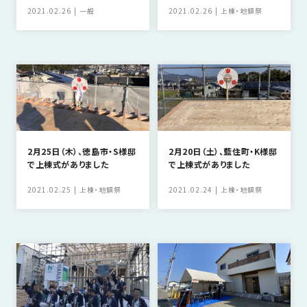
の
2021.02.26
一般
2021.02.26
上棟・地鎮祭
保
証
高
技
術
者
集
団
2月25日（木）、徳島市・S様邸
2月20日（土）、藍住町・K様邸
で上棟式がありました
で上棟式がありました
数
多
2021.02.25
上棟・地鎮祭
2021.02.24
上棟・地鎮祭
く
の
実
績