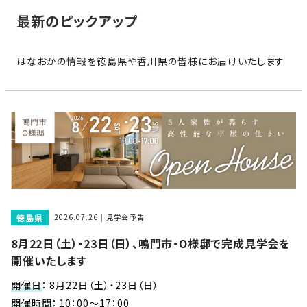
家
お
最新のピックアップ
づ
客
く
様
り
はなおかの情報を徳島県や香川県の皆様にお届けいたします
へ
詳
し
施
モ
く
工
デ
見
る
実
ル
例
ハ
ウ
エ
専
ス
ク
属
徳島県
ス
2026.07.26
見学会予告
大
テ
8月22日（土）・23日（日）、鳴門市・O様邸で完成見学会を
工・
お
リ
開催いたします
社
は
客
ア
な
員
様
開催日
：
8月22日（土）・23日（日）
お
お
大
の
開催時間
：
10：00～17：00
か