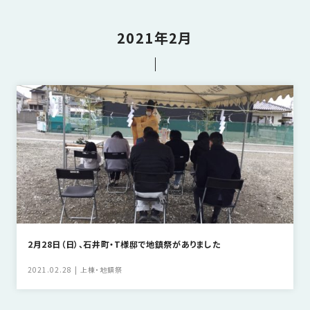
さ
ハ
報
ケ
く
ッ
つ
ウ
ー
り
プ
2021年2月
ス
会
ト
の
の
徳
香
社
レ
家
島
川
概
シ
づ
モ
モ
要
ピ
く
デ
デ
ル
ル
り
ス
よ
ハ
ハ
タ
く
暮
ウ
ウ
ッ
あ
ら
ス
ス
フ・
る
し
大
質
を
工
問
守
紹
る
介
2月28日（日）、石井町・T様邸で地鎮祭がありました
技
術、
2021.02.28
上棟・地鎮祭
hanaco
標
準