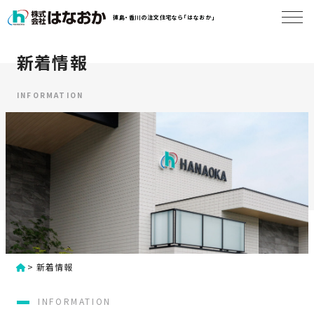
コ
徳島・香川の注文住宅なら「はなおか」
ン
テ
ン
新着情報
は
ツ
な
へ
お
INFORMATION
ス
か
キ
に
ッ
つ
プ
い
す
て
る
は
初
な
>
新着情報
め
お
か
て
INFORMATION
の
の