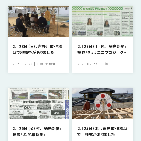
SDGs
仕
様
自
由
設
計
2月28日（日）、吉野川市・Y様
2月27日（土）付、『徳島新聞』
邸で地鎮祭がありました
掲載『きょうエコプロジェク
香
ア
ト』
川
フ
2021.02.28
上棟・地鎮祭
2021.02.27
一般
モ
タ
デ
ー
ル
フ
ハ
ォ
ウ
ロ
ス
ー
と
充
2月26日（金）付、『徳島新聞』
2月25日（木）、徳島市・B様邸
実
掲載『J1開幕特集』
で上棟式がありました