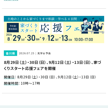
近
工
モ
声
く
長
デ
の
期
ル
建
お
お
優
ハ
築
客
知
良
ウ
現
様
ら
住
ス
場
の
せ
宅
一
イ
お
認
覧
ン
引
定
は
香川県
2026.07.25
見学会予告
イ
会
タ
き
基
こ
8月29日（土）・30日（日）、9月12日（土）・13日（日）、家づ
ち
ベ
社
ビ
渡
準
ら
くりスタート応援フェアを開催
ン
情
ュ
し
を
ト
報
ー
物
採
開催日
：
8月29日（土）・30日（日）、9月12日（土）・13日（日）
情
件
徳
用
お
開催時間
：
10時～17時
報
島
客
暮
ワ
ご
モ
新
様
ら
ン
あ
デ
着
ア
し
ス
い
ル
情
ン
づ
ト