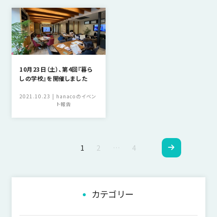
10月23日（土）、第4回『暮ら
しの学校』を開催しました
2021.10.23
hanacoのイベン
ト報告
ペ
1
2
…
4
ー
ジ
カテゴリー
ナ