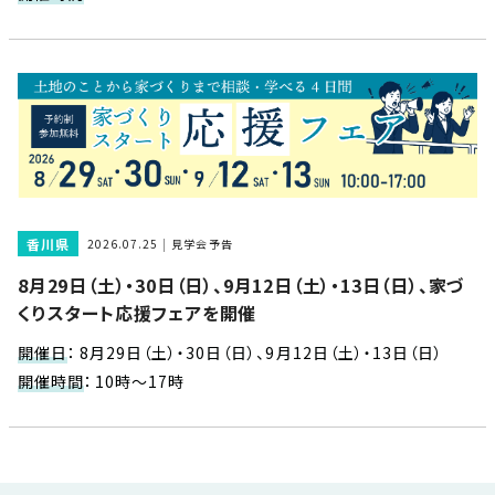
近
工
モ
声
く
長
デ
の
期
ル
建
お
お
優
ハ
築
客
知
良
ウ
現
様
ら
住
ス
場
の
せ
宅
一
イ
お
認
覧
ン
引
定
は
香川県
2026.07.25
見学会予告
イ
会
タ
き
基
こ
8月29日（土）・30日（日）、9月12日（土）・13日（日）、家づ
ち
ベ
社
ビ
渡
準
ら
くりスタート応援フェアを開催
ン
情
ュ
し
を
ト
報
ー
物
採
開催日
：
8月29日（土）・30日（日）、9月12日（土）・13日（日）
情
件
徳
用
お
開催時間
：
10時～17時
報
島
客
暮
ワ
ご
モ
新
様
ら
ン
あ
デ
着
ア
し
ス
い
ル
情
ン
づ
ト