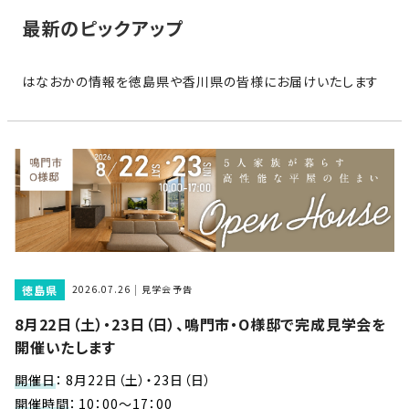
家
お
最新のピックアップ
づ
客
く
様
り
はなおかの情報を徳島県や香川県の皆様にお届けいたします
へ
詳
し
施
モ
く
工
デ
見
る
実
ル
例
ハ
ウ
エ
専
ス
ク
属
徳島県
ス
2026.07.26
見学会予告
大
テ
8月22日（土）・23日（日）、鳴門市・O様邸で完成見学会を
工・
お
リ
開催いたします
社
は
客
ア
な
員
様
開催日
：
8月22日（土）・23日（日）
お
お
大
の
開催時間
：
10：00～17：00
か