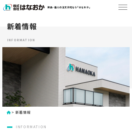
コ
徳島・香川の注文住宅なら「はなおか」
ン
テ
ン
新着情報
は
ツ
な
へ
お
INFORMATION
ス
か
キ
に
ッ
つ
プ
い
す
て
る
は
初
な
>
新着情報
め
お
か
て
INFORMATION
の
の