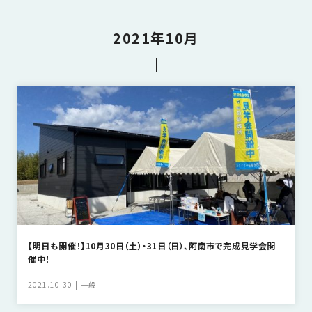
さ
ハ
報
ケ
く
ッ
つ
ウ
ー
り
プ
2021年10月
ス
会
ト
の
の
徳
香
社
レ
家
島
川
概
シ
づ
モ
モ
要
ピ
く
デ
デ
ル
ル
り
ス
よ
ハ
ハ
タ
く
暮
ウ
ウ
ッ
あ
ら
ス
ス
フ・
る
し
大
質
を
工
問
守
紹
る
介
【明日も開催！】10月30日（土）・31日（日）、阿南市で完成見学会開
技
催中！
術、
hanaco
標
2021.10.30
一般
準