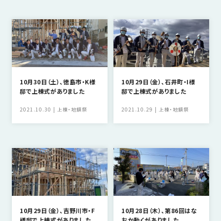
SDGs
仕
様
自
由
設
計
10月30日（土）、徳島市・K様
10月29日（金）、石井町・I様
香
ア
邸で上棟式がありました
邸で上棟式がありました
川
フ
モ
2021.10.30
上棟・地鎮祭
2021.10.29
上棟・地鎮祭
タ
デ
ー
ル
フ
ハ
ォ
ウ
ロ
ス
ー
と
充
実
10月29日（金）、吉野川市・F
10月28日（木）、第86回はな
様邸で上棟式がありました
おか動くがありました