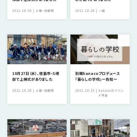
の
保
2021.10.29
上棟・地鎮祭
2021.10.28
一般
証
高
技
術
者
集
団
10月27日（水）、徳島市・S様
別館hanacoプロデュース
数
邸で上棟式がありました
『暮らしの学校』ー告知ー
多
く
2021.10.28
上棟・地鎮祭
2021.10.25
hanacoのイベン
ト予告
の
実
績