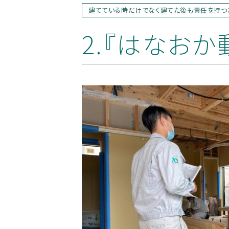
り
様
建てている時だけでなく建てた後も責任を持つ
へ
2.『はなお
詳
施
モ
し
工
デ
く
実
ル
見
る
例
ハ
ウ
エ
ス
ク
ス
専
テ
属
リ
お
大
ア
は
客
工・
な
様
社
お
お
の
員
近
か
声
モ
大
く
工
の
デ
建
ル
長
築
お
お
期
ハ
現
客
知
優
ウ
場
様
ら
良