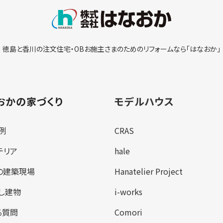
徳島と香川の注文住宅・OBお施主さまのための
リフォームなら「はなおか」
おかの家づくり
モデルハウス
例
CRAS
テリア
hale
の建築現場
Hanatelier Project
し建物
i-works
る質問
Comori