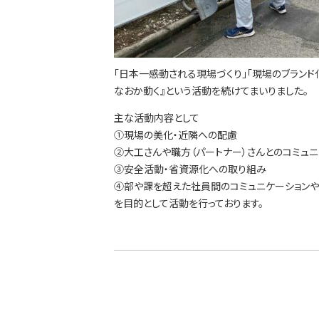
フ・
し
ス
問
ス
大
を
工
守
紹
る
介
技
「日本一感動される現場づくり」「現場のブランド
術、
なおか動く』という活動を続けてまいりました。
hanaco
標
準
主な活動内容として
仕
①現場の美化・近隣への配慮
SDGs
様
②大工さんや職方（パートナー）さんとのコミュ
自
③安全活動・省資源化への取り組み
由
④部や課を超えた社員間のコミュニケーション
設
計
を目的として活動を行っております。
ア
フ
タ
ー
フ
香
ォ
川
ロ
モ