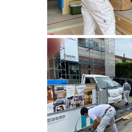
ス
の
せ
住
お
イ
宅
引
一
ン
覧
認
き
は
タ
定
渡
イ
会
こ
ビ
基
し
ち
ベ
社
ュ
ら
準
物
ン
情
ー
を
件
ト
報
採
お
情
暮
徳
用
客
報
ら
島
様
ワ
し
新
ご
モ
ア
ン
づ
着
あ
デ
ン
ス
く
情
い
ル
ケ
ト
り
報
さ
ハ
ー
ッ
の
つ
ウ
ト
プ
レ
ス
会
の
シ
社
家
ピ
徳
香
概
づ
島
川
よ
要
く
モ
モ
く
り
デ
ス
デ
あ
ル
ル
タ
暮
る
ハ
ハ
ッ
ら
質
ウ
ウ