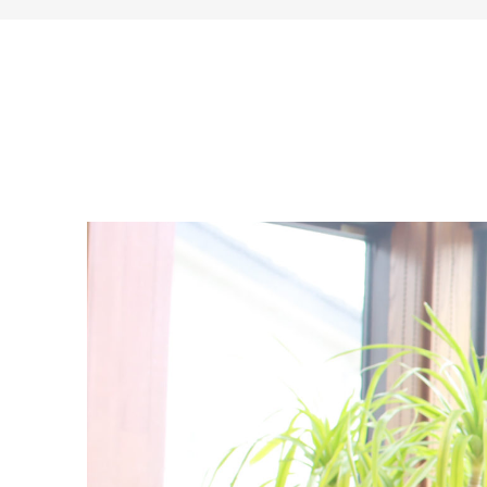
家
お
づ
客
く
様
り
へ
詳
し
施
モ
く
工
デ
見
る
実
ル
例
ハ
ウ
エ
専
ス
ク
属
ス
大
テ
工・
お
リ
社
は
客
ア
な
員
様
お
お
大
の
か