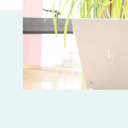
近
工
モ
声
く
長
デ
の
期
ル
建
お
お
優
ハ
築
客
知
良
ウ
現
様
ら
住
ス
場
の
せ
宅
一
イ
お
認
覧
ン
引
定
は
イ
会
タ
き
基
こ
ち
ベ
社
ビ
渡
準
ら
ン
情
ュ
し
を
ト
報
ー
物
採
情
件
徳
用
お
報
島
客
暮
ワ
ご
モ
新
様
ら
ン
あ
デ
着
ア
し
ス
い
ル
情
ン
づ
ト