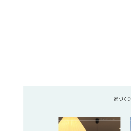
の
保
証
高
技
術
者
集
団
数
多
く
の
家づく
実
績