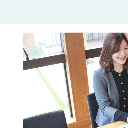
さ
ハ
報
ケ
く
ッ
つ
ウ
ー
り
プ
ス
会
ト
の
の
徳
香
社
レ
家
島
川
概
シ
づ
モ
モ
要
ピ
く
デ
デ
ル
ル
り
ス
よ
ハ
ハ
タ
く
暮
ウ
ウ
ッ
あ
ら
ス
ス
フ・
る
し
大
質
を
工
問
守
紹
る
介
技
術、
hanaco
標
準