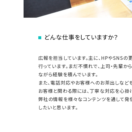
SDGs
仕
様
自
由
設
どんな仕事をしていますか？
計
香
ア
川
広報を担当しています。主に、HPやSNSの
フ
モ
行っています。まだ不慣れで、上司・先輩か
タ
デ
ー
ながら経験を積んでいます。
ル
フ
また、電話対応やお客様へのお茶出しなど
ハ
ォ
お客様と関わる際には、丁寧な対応を心掛
ウ
ロ
弊社の情報を様々なコンテンツを通して発
ス
ー
したいと思います。
と
充
実