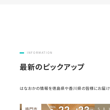
家
お
づ
客
く
様
り
へ
詳
し
施
モ
く
工
デ
見
る
実
ル
INFORMATION
例
ハ
最新のピックアップ
ウ
エ
専
ス
ク
属
ス
大
テ
工・
はなおかの情報を徳島県や香川県の皆様にお届け
お
リ
社
は
客
ア
な
員
様
お
お
大
の
か