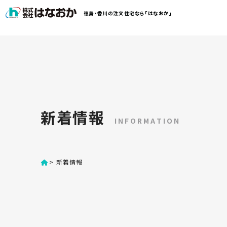
コ
徳島・香川の注文住宅なら「はなおか」
ン
テ
ン
は
ツ
な
へ
お
ス
か
キ
に
ッ
つ
新着情報
プ
い
INFORMATION
す
て
る
>
新着情報
は
初
な
め
お
か
て
の
の