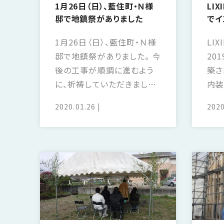
1月26日（日）、藍住町・Ｎ様
LI
邸で地鎮祭がありました
でイ
まし
1月26日（日）、藍住町・Ｎ様
LI
邸で地鎮祭がありました。 今
20
後の工事が順調に進むよう
築さ
に、祈祷していただきました。
内装
これからが楽しみです。
いた
2020.01.26
2020
盾と
今後
して