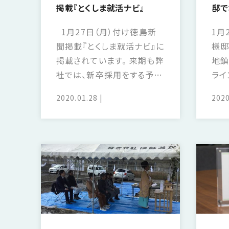
の
掲載『とくしま就活ナビ』
邸で
保
証
1月27日（月）付け徳島新
1月
高
聞掲載『とくしま就活ナビ』に
様邸
技
掲載されています。 来期も弊
地鎮
術
社では、新卒採用をする予定
ライ
者
です。 ぜひ、ご応募よろしくお
しく
集
2020.01.28
2020
願いいたします。
団
数
多
く
の
実
績