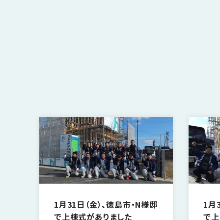
さ
ハ
報
ケ
く
ッ
つ
ウ
ー
り
プ
ス
会
ト
の
の
徳
香
社
レ
家
島
川
概
シ
づ
モ
モ
要
ピ
く
デ
デ
ル
ル
り
ス
よ
ハ
ハ
タ
く
暮
ウ
ウ
ッ
あ
ら
ス
ス
フ・
る
し
大
質
を
工
問
守
紹
る
介
技
術、
hanaco
標
1月31日（金）、徳島市・N様邸
1月
準
で上棟式がありました
で上