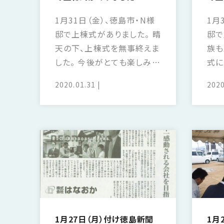
SDGs
仕
様
1月31日（金）、徳島市・N様
1月
邸で上棟式がありました。 晴
邸で
自
由
天の下、上棟式を無事終えま
族も
設
した。 今後がとても楽しみで
式に
計
すね。
過程
香
2020.01.31
2020
ア
川
フ
モ
タ
デ
ー
ル
フ
ハ
ォ
ウ
ロ
ス
ー
と
充
実
1月27日（月）付け徳島新聞
1月