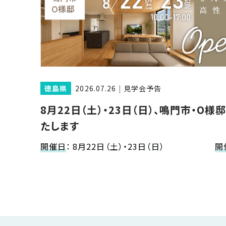
近
工
モ
声
く
長
デ
の
期
ル
建
お
お
優
ハ
築
客
知
良
ウ
現
様
ら
住
ス
場
の
せ
宅
徳島県
2026.07.26
見学会予告
一
イ
お
認
覧
ン
引
8月22日（土）・23日（日）、鳴門市・O
定
は
イ
会
タ
き
基
こ
たします
ち
ベ
社
ビ
渡
準
ら
ン
情
ュ
し
開催日
：
8月22日（土）・23日（日）
開
を
ト
報
ー
物
採
情
件
徳
用
お
報
島
客
暮
ワ
ご
モ
新
様
ら
ン
あ
デ
着
ア
し
ス
い
ル
情
ン
づ
ト