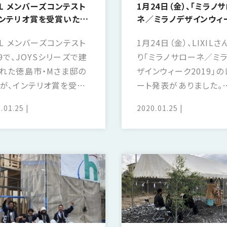
XIL メンバーズコンテスト
1月24日（金）、「ミラノ
ンテリオ賞を受賞いたし
ネ／ミラノデザインウィ
た！
2019」レポート発表が
XIL メンバーズコンテスト
1月24日（金）、LIXILさ
した
19で、JOYSシリーズで建
り「ミラノサローネ／ミ
れた徳島市・Mさま邸の
ザインウィーク2019」の
が、インテリオ賞を受賞
ート発表がありました。
しました！ LIXIL様から
「Next Luxuy」をテー
.01.25
2020.01.25
副賞を授与されました。
流行の色合いやテキス
も素敵な家づくりに邁進
の変化など 最新のデザ
いきます。
傾向を説明していただ
た。 海外の