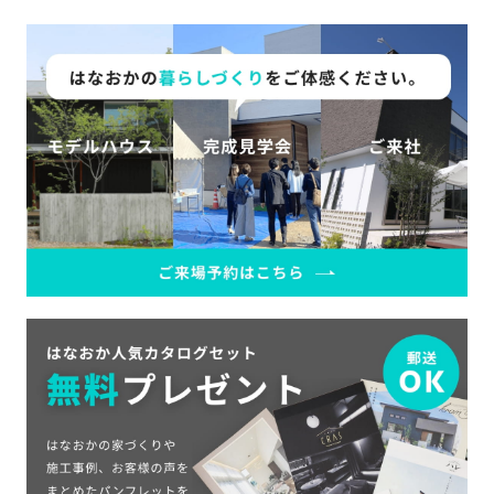
SDGs
仕
様
自
由
設
計
香
ア
川
フ
モ
タ
デ
ー
ル
フ
ハ
ォ
ウ
ロ
ス
ー
と
充
実