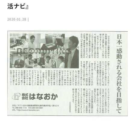
家
活ナビ』
お
づ
客
く
2020.01.28
様
り
へ
詳
し
施
モ
く
工
デ
見
る
実
ル
例
ハ
ウ
エ
専
ス
ク
属
ス
大
テ
工・
お
リ
社
は
客
ア
な
員
様
お
お
大
の
か