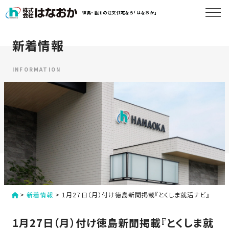
コ
徳島・香川の注文住宅なら「はなおか」
ン
テ
ン
新着情報
は
ツ
な
へ
お
INFORMATION
ス
か
キ
に
ッ
つ
プ
い
す
て
る
は
初
な
>
新着情報
>
1月27日（月）付け徳島新聞掲載『とくしま就活ナビ』
め
お
か
て
1月27日（月）付け徳島新聞掲載『とくしま就
の
の