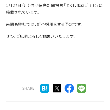
近
工
モ
声
1月27日（月）付け徳島新聞掲載『とくしま就活ナビ』に
く
長
デ
掲載されています。
の
期
ル
建
お
お
優
ハ
来期も弊社では、新卒採用をする予定です。
築
客
知
良
ウ
現
様
ら
住
ぜひ、ご応募よろしくお願いいたします。
ス
場
の
せ
宅
一
イ
お
認
覧
ン
引
定
は
イ
会
タ
き
基
こ
ち
ベ
社
ビ
渡
準
ら
ン
情
ュ
し
を
ト
報
ー
物
採
情
件
徳
用
お
SHARE
報
島
客
暮
ワ
ご
モ
新
様
ら
ン
あ
デ
着
ア
し
ス
い
ル
情
ン
づ
ト