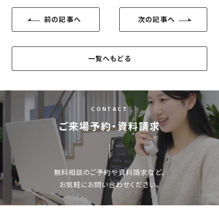
さ
ハ
報
ケ
く
ッ
つ
前の記事へ
次の記事へ
ウ
ー
り
プ
ス
会
ト
の
の
徳
香
社
レ
家
島
川
概
一覧へもどる
シ
づ
モ
モ
要
ピ
く
デ
デ
ル
ル
り
ス
よ
ハ
ハ
タ
く
暮
ウ
ウ
CONTACT
ッ
あ
ら
ス
ス
フ・
ご来場予約・資料請求
る
し
大
質
を
工
問
守
紹
る
無料相談のご予約や資料請求など、
介
技
お気軽にお問い合わせください。
術、
hanaco
標
準