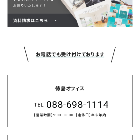
の
保
証
高
技
術
＼
／
者
お電話でも受け付けております
集
団
数
多
徳島オフィス
く
の
088-698-1114
TEL
実
績
【営業時間】
9:00~18:00
【定休日】
年末年始