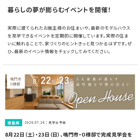
家
お
暮らしの夢が膨らむイベントを開催！
づ
客
く
様
り
実際に建てられたお施主様のお住まいや、最新のモデルハウス
へ
を見学できるイベントを定期的に開催しています。実際の住ま
詳
いに触れることで、家づくりのヒントきっと見つかるはずです。ぜ
し
施
モ
ひ、最新のイベント情報をチェックしてみてください。
く
工
デ
見
る
実
ル
例
ハ
ウ
エ
専
ス
ク
属
ス
大
テ
工・
お
リ
社
は
客
徳島県
ア
2026.07.26
見学会予告
な
員
様
お
お
8月22日（土）・23日（日）、鳴門市・O様邸で完成見学会を
大
の
か