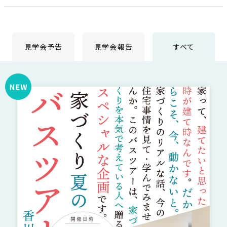
さ
ハ
報
ケ
く
ッ
つ
ウ
ー
り
プ
ス
会
ト
の
の
徳
香
見学会予告
見学会報告
すべて
社
レ
家
島
川
概
シ
づ
モ
モ
要
ピ
く
デ
デ
ル
ル
り
ス
よ
ハ
ハ
タ
く
暮
ウ
ウ
ッ
あ
ら
ス
ス
フ・
る
し
大
質
を
工
問
守
紹
る
介
技
術、
hanaco
標
準