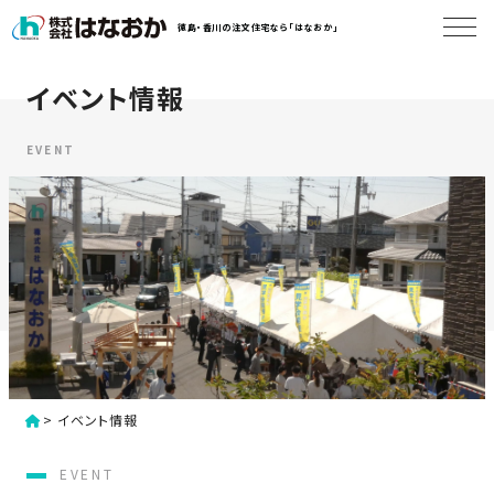
コ
徳島・香川の注文住宅なら「はなおか」
ン
テ
ン
イベント情報
は
ツ
な
へ
お
EVENT
ス
か
キ
に
ッ
つ
プ
い
す
て
る
は
初
な
>
イベント情報
め
お
か
て
EVENT
の
の