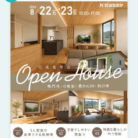
の
保
証
高
技
術
者
集
団
数
多
く
の
実
績