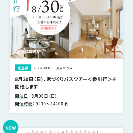
SDGs
仕
様
自
由
設
計
香
ア
川
フ
モ
タ
徳島県
2026.08.01
見学会予告
デ
ー
8月30日（日）、家づくりバスツアー＜香川行＞を
ル
フ
開催します
ハ
ォ
ウ
開催日
：
8月30日（日）
ロ
ス
開催時間
：
9：30～14：00頃
ー
と
充
実