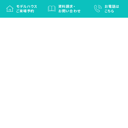
モデルハウス
資料請求・
お電話は
ご来場予約
お問い合わせ
こちら
徳島と香川の注文住宅・OBお施主さまのための
リフォームなら「はなおか」
注文住宅／建売住宅／OBお施主さまのためのリフォーム／エクステリ
ア
プライバシーポリシー
(c) HANAOKA CO.,LTD. ALL RIGHT RESERVED.