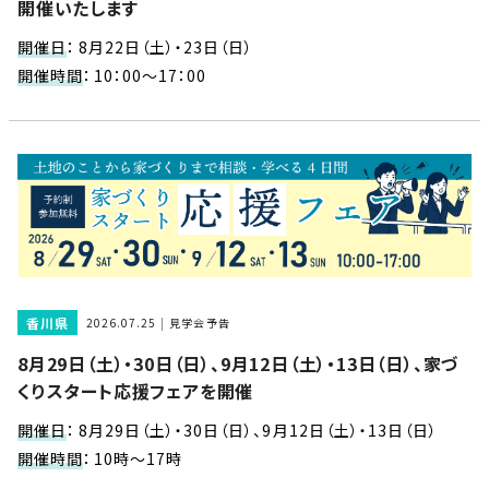
近
開催いたします
工
モ
声
く
長
デ
開催日
：
8月22日（土）・23日（日）
の
期
ル
開催時間
：
10：00～17：00
建
お
お
優
ハ
築
客
知
良
ウ
現
様
ら
住
ス
場
の
せ
宅
一
イ
お
認
覧
ン
引
定
は
イ
会
タ
き
基
こ
ち
ベ
社
ビ
渡
準
ら
ン
情
ュ
し
を
香川県
2026.07.25
見学会予告
ト
報
ー
物
採
8月29日（土）・30日（日）、9月12日（土）・13日（日）、家づ
情
件
徳
用
お
くりスタート応援フェアを開催
報
島
客
暮
ワ
ご
モ
新
様
開催日
：
8月29日（土）・30日（日）、9月12日（土）・13日（日）
ら
ン
あ
デ
着
ア
し
開催時間
：
10時～17時
ス
い
ル
情
ン
づ
ト