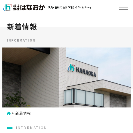
コ
徳島・香川の注文住宅なら「はなおか」
ン
テ
ン
新着情報
は
ツ
な
へ
お
INFORMATION
ス
か
キ
に
ッ
つ
プ
い
す
て
る
は
初
な
>
新着情報
め
お
か
て
INFORMATION
の
の