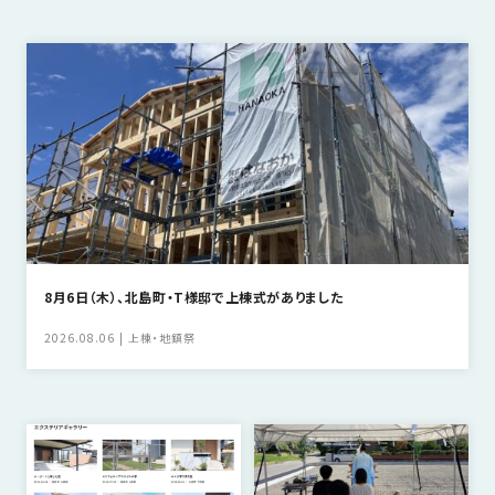
さ
ハ
報
ケ
く
ッ
つ
ウ
ー
り
プ
ス
会
ト
の
の
徳
香
社
レ
家
島
川
概
シ
づ
モ
モ
要
ピ
く
デ
デ
ル
ル
り
ス
よ
ハ
ハ
タ
く
暮
ウ
ウ
ッ
あ
ら
ス
ス
フ・
る
し
8月6日（木）、北島町・T様邸で上棟式がありました
大
質
を
工
問
守
2026.08.06
上棟・地鎮祭
紹
る
介
技
術、
hanaco
標
準