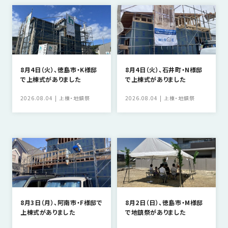
の
保
証
高
技
術
8月4日（火）、徳島市・K様邸
8月4日（火）、石井町・N様邸
で上棟式がありました
で上棟式がありました
者
集
2026.08.04
上棟・地鎮祭
2026.08.04
上棟・地鎮祭
団
数
多
く
の
実
績
8月3日（月）、阿南市・F様邸で
8月2日（日）、徳島市・M様邸
上棟式がありました
で地鎮祭がありました