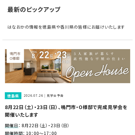
家
お
最新のピックアップ
づ
客
く
様
り
はなおかの情報を徳島県や香川県の皆様にお届けいたします
へ
詳
し
施
モ
く
工
デ
見
る
実
ル
例
ハ
ウ
エ
専
ス
ク
属
徳島県
ス
2026.07.26
見学会予告
大
テ
8月22日（土）・23日（日）、鳴門市・O様邸で完成見学会を
工・
お
リ
開催いたします
社
は
客
ア
な
員
様
開催日
：
8月22日（土）・23日（日）
お
お
大
の
開催時間
：
10：00～17：00
か