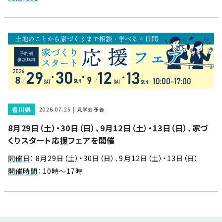
近
工
モ
声
く
長
デ
の
期
ル
建
お
お
優
ハ
築
客
知
良
ウ
現
様
ら
住
ス
場
の
せ
宅
一
イ
お
認
覧
ン
引
定
は
香川県
2026.07.25
見学会予告
イ
会
タ
き
基
こ
8月29日（土）・30日（日）、9月12日（土）・13日（日）、家づ
ち
ベ
社
ビ
渡
準
ら
くりスタート応援フェアを開催
ン
情
ュ
し
を
ト
報
ー
物
採
開催日
：
8月29日（土）・30日（日）、9月12日（土）・13日（日）
情
件
徳
用
お
開催時間
：
10時～17時
報
島
客
暮
ワ
ご
モ
新
様
ら
ン
あ
デ
着
ア
し
ス
い
ル
情
ン
づ
ト