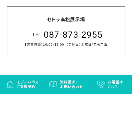
セトラ高松展示場
087-873-2955
TEL
【営業時間】
10:00~18:00
【定休日】
水曜日/年末年始
モデルハウス
資料請求・
お電話は
ご来場予約
お問い合わせ
こちら
徳島と香川の注文住宅・OBお施主さまのための