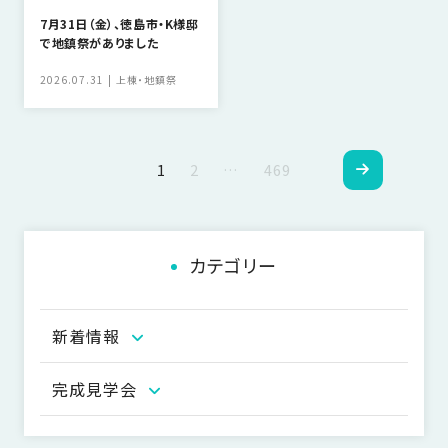
7月31日（金）、徳島市・K様邸
で地鎮祭がありました
2026.07.31
上棟・地鎮祭
ペ
1
2
…
469
ー
ジ
カテゴリー
ナ
ビ
新着情報
ゲ
ー
完成見学会
シ