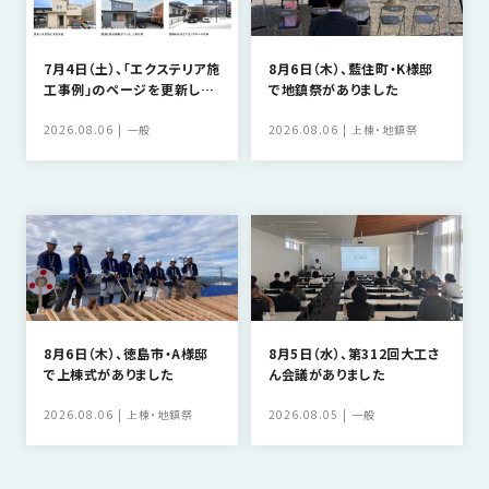
SDGs
仕
様
7月4日（土）、「エクステリア施
8月6日（木）、藍住町・K様邸
自
工事例」のページを更新しま
で地鎮祭がありました
由
した
設
2026.08.06
一般
2026.08.06
上棟・地鎮祭
計
香
ア
川
フ
モ
タ
デ
ー
ル
フ
ハ
ォ
ウ
ロ
8月6日（木）、徳島市・A様邸
8月5日（水）、第312回大工さ
ス
で上棟式がありました
ん会議がありました
ー
と
2026.08.06
上棟・地鎮祭
2026.08.05
一般
充
実