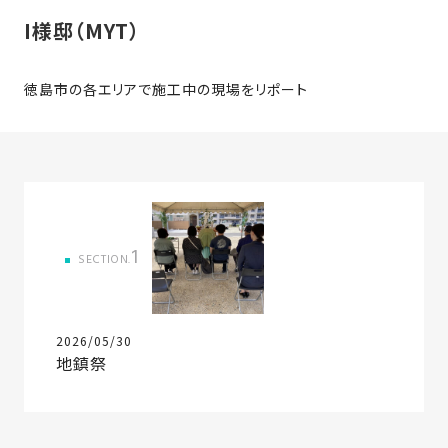
家
お
I様邸（MYT）
づ
客
く
様
り
徳島市の各エリアで施工中の現場をリポート
へ
詳
し
施
モ
く
工
デ
見
る
実
ル
例
ハ
1
SECTION.
ウ
エ
専
ス
ク
属
ス
大
2026/05/30
テ
工・
地鎮祭
お
リ
社
は
客
ア
な
員
様
お
お
大
の
か