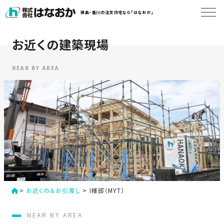
コ
徳島・香川の注文住宅なら「はなおか」
ン
テ
ン
お近くの建築現場
は
ツ
な
へ
お
NEAR BY AREA
ス
か
キ
に
ッ
つ
プ
い
す
て
る
は
初
な
>
お近くの＆お引渡し
>
I様邸（MYT）
め
お
か
て
NEAR BY AREA
の
の