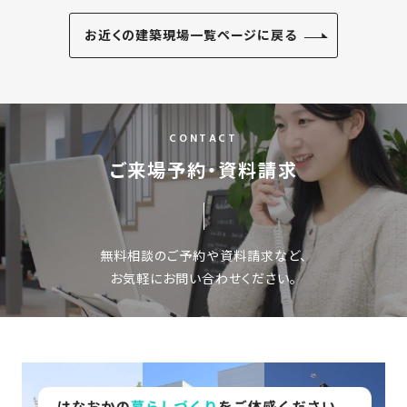
近
工
モ
声
く
お近くの建築現場一覧ページに戻る
長
デ
の
期
ル
建
お
お
優
ハ
築
客
知
良
ウ
現
様
ら
住
ス
CONTACT
場
の
せ
宅
ご来場予約・資料請求
一
イ
お
認
覧
ン
引
定
は
イ
会
タ
き
基
こ
ち
ベ
社
ビ
渡
準
ら
無料相談のご予約や資料請求など、
ン
情
ュ
し
を
お気軽にお問い合わせください。
ト
報
ー
物
採
情
件
徳
用
お
報
島
客
暮
ワ
ご
モ
新
様
ら
ン
あ
デ
着
ア
し
ス
い
ル
情
ン
づ
ト