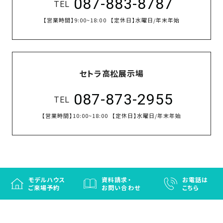
087-883-8787
の
TEL
保
【営業時間】
9:00~18:00
【定休日】
水曜日/年末年始
証
高
技
術
セトラ高松展示場
者
集
087-873-2955
TEL
団
【営業時間】
10:00~18:00
【定休日】
水曜日/年末年始
数
多
く
の
実
モデルハウス
資料請求・
お電話は
績
ご来場予約
お問い合わせ
こちら