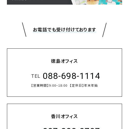
SDGs
仕
様
自
＼
／
由
お電話でも受け付けております
設
計
香
ア
川
フ
徳島オフィス
モ
タ
デ
ー
088-698-1114
TEL
ル
フ
ハ
【営業時間】
9:00~18:00
【定休日】
年末年始
ォ
ウ
ロ
ス
ー
と
充
香川オフィス
実