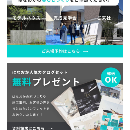
さ
ハ
報
ケ
く
ッ
つ
ウ
ー
り
プ
ス
会
ト
の
の
徳
香
社
レ
家
島
川
概
シ
づ
モ
モ
要
ピ
く
デ
デ
ル
ル
り
ス
よ
ハ
ハ
タ
く
暮
ウ
ウ
ッ
あ
ら
ス
ス
フ・
る
し
大
質
を
工
問
守
紹
る
介
技
術、
hanaco
標
準