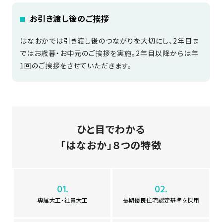
の
保
お引き渡し後のご挨拶
証
はなおかでは引き渡し後のつながりを大切にし、2年目ま
高
ではお歳暮・お中元のご挨拶を実施。2年目以降からは年
技
1回のご挨拶をさせていただきます。
術
者
集
団
数
ひと目でわかる
多
「はなおか」８つの特徴
く
の
実
績
01.
02.
専属大工・社員大工
長期優良住宅認定基準を採用