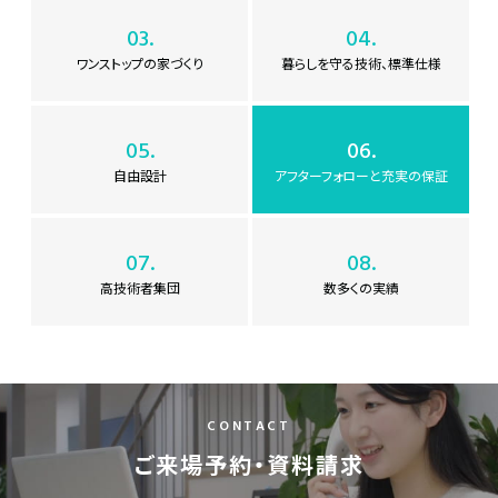
03.
04.
ワンストップの家づくり
暮らしを守る技術、標準仕様
05.
06.
自由設計
アフターフォローと充実の保証
07.
08.
高技術者集団
数多くの実績
CONTACT
ご来場予約・資料請求