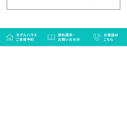
モデルハウス
資料請求・
お電話は
ご来場予約
お問い合わせ
こちら
徳島と香川の注文住宅・OBお施主さまのための
リフォームなら「はなおか」
注文住宅／建売住宅／OBお施主さまのためのリフォーム／エクステリ
ア