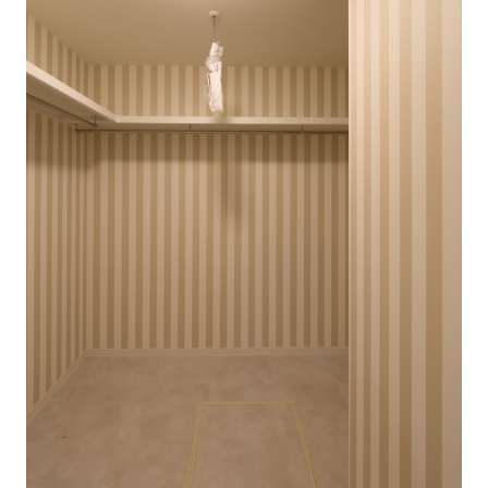
SDGs
仕
様
自
由
設
計
香
ア
川
フ
モ
タ
デ
ー
ル
フ
ハ
ォ
ウ
ロ
ス
ー
と
充
実