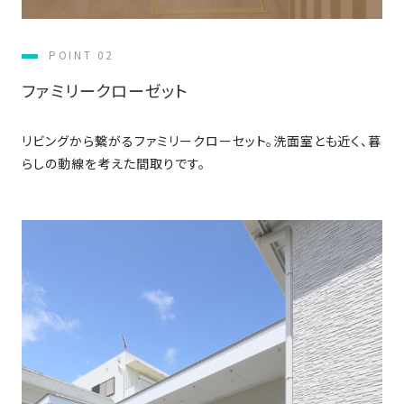
の
保
証
POINT 02
高
ファミリークローゼット
技
術
リビングから繋がるファミリークローセット。洗面室とも近く、暮
者
らしの動線を考えた間取りです。
集
団
数
多
く
の
実
績