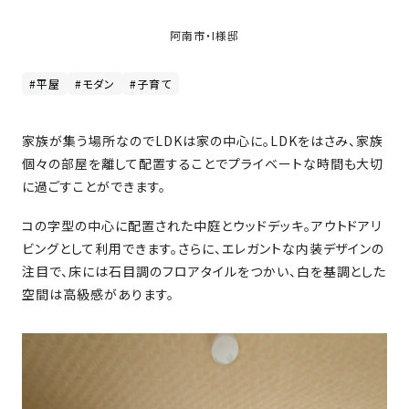
家
お
づ
阿南市・I様邸
客
く
様
り
#平屋
#モダン
#子育て
へ
詳
家族が集う場所なのでLDKは家の中心に。LDKをはさみ、家族
し
施
モ
く
個々の部屋を離して配置することでプライベートな時間も大切
工
デ
見
に過ごすことができます。
る
実
ル
例
ハ
コの字型の中心に配置された中庭とウッドデッキ。アウトドアリ
ウ
エ
ビングとして利用できます。さらに、エレガントな内装デザインの
専
ス
ク
注目で、床には石目調のフロアタイルをつかい、白を基調とした
属
ス
空間は高級感があります。
大
テ
工・
お
リ
社
は
客
ア
な
員
様
お
お
大
の
か