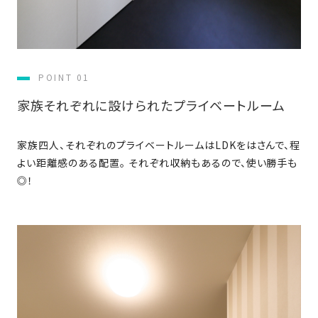
さ
ハ
報
ケ
く
ッ
つ
ウ
ー
り
プ
ス
会
ト
の
の
徳
香
社
レ
家
POINT 01
島
川
概
シ
づ
モ
モ
要
家族それぞれに設けられたプライベートルーム
ピ
く
デ
デ
ル
ル
り
ス
よ
ハ
ハ
タ
家族四人、それぞれのプライベートルームはLDKをはさんで、程
く
暮
ウ
ウ
ッ
よい距離感のある配置。 それぞれ収納もあるので、使い勝手も
あ
ら
ス
ス
フ・
◎！
る
し
大
質
を
工
問
守
紹
る
介
技
術、
hanaco
標
準