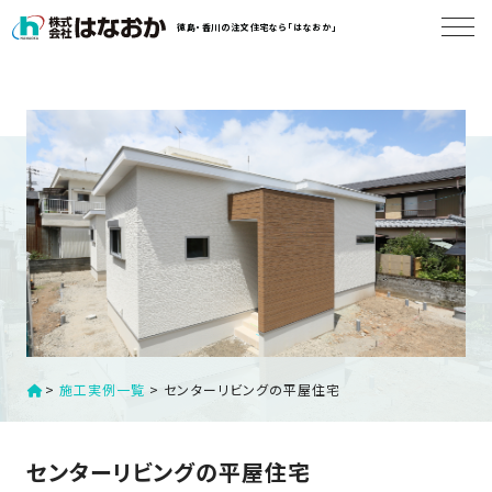
コ
徳島・香川の注文住宅なら「はなおか」
ン
テ
ン
は
ツ
な
へ
お
ス
か
キ
に
ッ
つ
プ
い
す
て
る
は
初
>
施工実例一覧
>
センターリビングの平屋住宅
な
め
お
か
て
センターリビングの平屋住宅
の
の