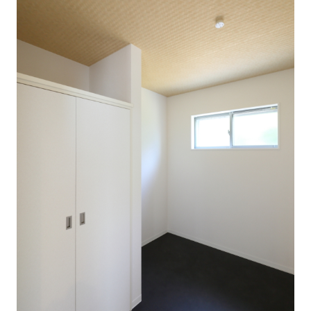
近
工
モ
声
く
長
デ
の
期
ル
建
お
お
優
ハ
築
客
知
良
ウ
現
様
ら
住
ス
場
の
せ
宅
一
イ
お
認
覧
ン
引
定
は
イ
会
タ
き
基
こ
ち
ベ
社
ビ
渡
準
ら
ン
情
ュ
し
を
ト
報
ー
物
採
情
件
徳
用
お
報
島
客
暮
ワ
ご
モ
新
様
ら
ン
あ
デ
着
ア
し
ス
い
ル
情
ン
づ
ト