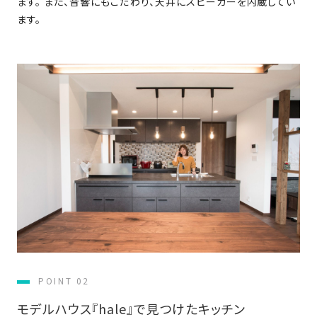
ます。 また、音響にもこだわり、天井にスピーカーを内蔵してい
さ
ハ
報
ケ
く
ッ
ます。
つ
ウ
ー
り
プ
ス
会
ト
の
の
徳
香
社
レ
家
島
川
概
シ
づ
モ
モ
要
ピ
く
デ
デ
ル
ル
り
ス
よ
ハ
ハ
タ
く
暮
ウ
ウ
ッ
あ
ら
ス
ス
フ・
る
し
大
質
を
工
問
守
紹
る
介
技
術、
hanaco
POINT 02
標
準
モデルハウス『hale』で見つけたキッチン