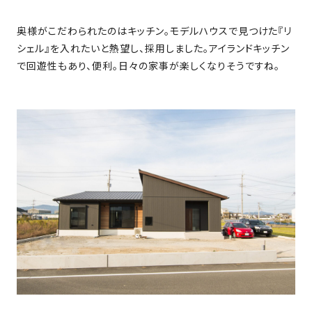
SDGs
仕
様
奥様がこだわられたのはキッチン。モデルハウスで見つけた『リ
自
シェル』を入れたいと熱望し、採用しました。アイランドキッチン
由
で回遊性もあり、便利。日々の家事が楽しくなりそうですね。
設
計
香
ア
川
フ
モ
タ
デ
ー
ル
フ
ハ
ォ
ウ
ロ
ス
ー
と
充
実