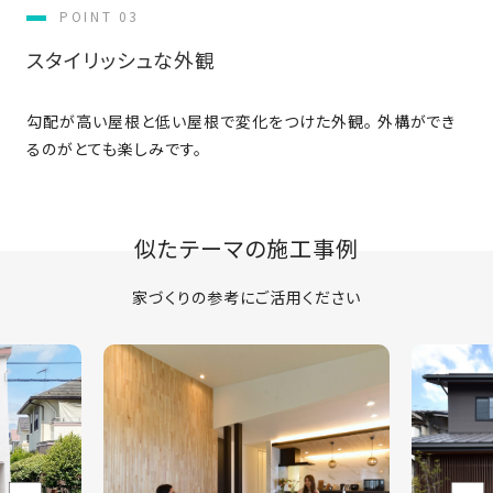
の
POINT 03
保
スタイリッシュな外観
証
高
技
勾配が高い屋根と低い屋根で変化をつけた外観。 外構ができ
術
るのがとても楽しみです。
者
集
団
似たテーマの施工事例
数
多
家づくりの参考にご活用ください
く
の
実
績