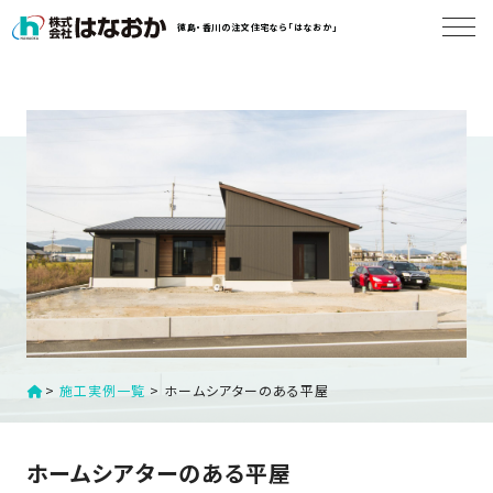
コ
徳島・香川の注文住宅なら「はなおか」
ン
テ
ン
は
ツ
な
へ
お
ス
か
キ
に
ッ
つ
プ
い
す
て
る
は
初
>
施工実例一覧
>
ホームシアターのある平屋
な
め
お
か
て
ホームシアターのある平屋
の
の