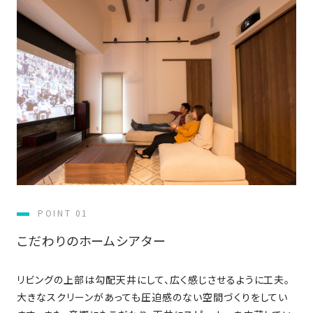
近
工
モ
声
く
長
デ
の
期
ル
建
お
お
優
ハ
築
客
知
良
ウ
現
様
ら
住
ス
場
の
せ
宅
一
イ
お
認
覧
ン
引
定
は
イ
会
タ
き
基
こ
ち
ベ
社
ビ
渡
準
ら
ン
情
ュ
し
を
POINT 01
ト
報
ー
物
採
情
件
徳
用
こだわりのホームシアター
お
報
島
客
暮
ワ
ご
モ
新
様
ら
ン
リビングの上部は勾配天井にして、広く感じさせるように工夫。
あ
デ
着
ア
し
ス
大きなスクリーンがあっても圧迫感のない空間づくりをしてい
い
ル
情
ン
づ
ト