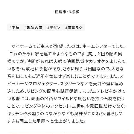
家
お
づ
徳島市・N様邸
客
く
様
り
#平屋
#趣味の家
#モダン
#家事ラク
へ
詳
マイホームでご主人が熱望したのは、ホームシアターでした。
し
施
モ
く
「これのために家を建てたようなものです（笑）」と困り顔の奥
工
デ
見
様ですが、時間があれば夫婦で映画鑑賞やカラオケを楽しんで
る
実
ル
いるそう。敷地に余裕があり、さらに周りは田園なので、大きな
例
ハ
音を出してもご近所を気にせず楽しむことができます。また、ス
ウ
エ
ピーカーやプロジェクター、スクリーンなどを天井や壁に埋め
専
ス
ク
込むため、リビングの配置も試行錯誤しました。テレビをかけて
属
ス
いる壁には、表面の凹凸がワイルドな風合いを持つ石材を使う
大
テ
ことで、リビング全体のアクセントに。趣味や意匠性だけでなく、
工・
お
リ
キッチンや水廻りのつながりなども奥様がこだわり、暮らしや
社
は
客
ア
な
すさも両立した平屋へと仕上がりました。
員
様
お
お
大
の
か