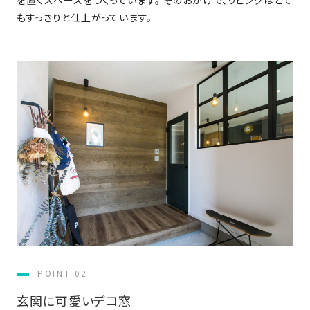
さ
ハ
報
ケ
く
ッ
もすっきりと仕上がっています。
つ
ウ
ー
り
プ
ス
会
ト
の
の
徳
香
社
レ
家
島
川
概
シ
づ
モ
モ
要
ピ
く
デ
デ
ル
ル
り
ス
よ
ハ
ハ
タ
く
暮
ウ
ウ
ッ
あ
ら
ス
ス
フ・
る
し
大
質
を
工
問
守
紹
る
介
技
術、
POINT 02
hanaco
標
玄関に可愛いデコ窓
準