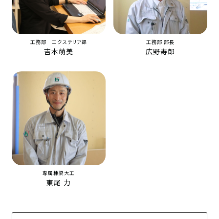
工務部 エクステリア課
工務部 部長
吉本萌美
広野寿郎
専属棟梁大工
東尾 力