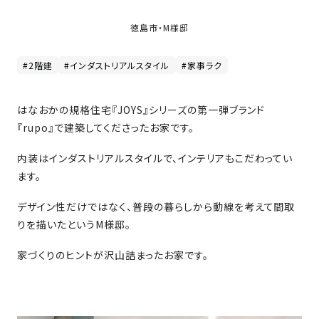
家
お
づ
徳島市・M様邸
客
く
様
り
#2階建
#インダストリアルスタイル
#家事ラク
へ
詳
はなおかの規格住宅『JOYS』シリーズの第一弾ブランド
し
施
モ
く
『rupo』で建築してくださったお家です。
工
デ
見
る
実
ル
内装はインダストリアルスタイルで、インテリアもこだわってい
例
ハ
ます。
ウ
エ
専
ス
デザイン性だけではなく、普段の暮らしから動線を考えて間取
ク
属
りを描いたというM様邸。
ス
大
テ
工・
家づくりのヒントが沢山詰まったお家です。
お
リ
社
は
客
ア
な
員
様
お
お
大
の
か