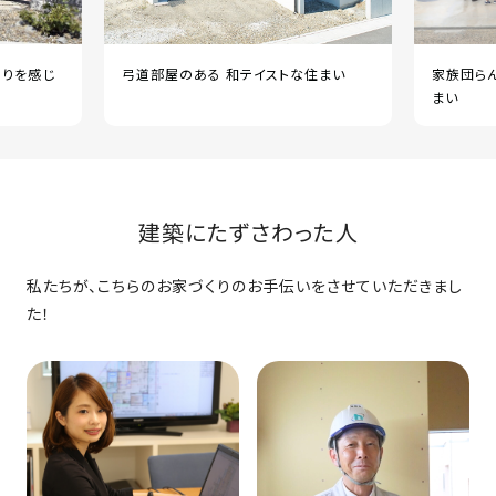
もりを感じ
弓道部屋のある 和テイストな住まい
家族団ら
まい
建築にたずさわった人
私たちが、こちらのお家づくりのお手伝いをさせていただきまし
た！