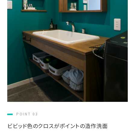
の
保
証
高
技
術
者
集
団
数
多
く
の
実
績
POINT 03
ビビッド色のクロスがポイントの造作洗面