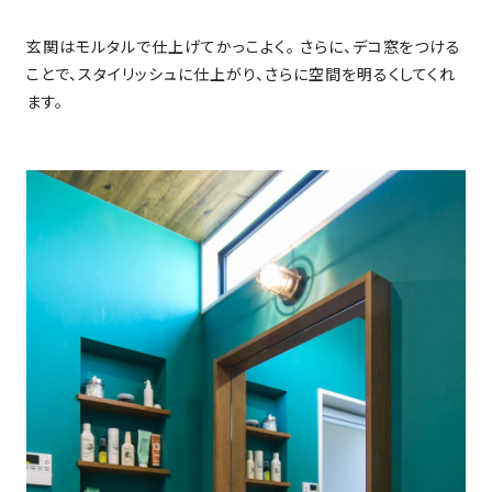
SDGs
仕
様
玄関はモルタルで仕上げてかっこよく。 さらに、デコ窓をつける
ことで、スタイリッシュに仕上がり、さらに空間を明るくしてくれ
自
ます。
由
設
計
香
ア
川
フ
モ
タ
デ
ー
ル
フ
ハ
ォ
ウ
ロ
ス
ー
と
充
実