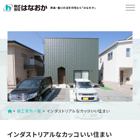
コ
徳島・香川の注文住宅なら「はなおか」
ン
テ
ン
は
ツ
な
へ
お
ス
か
キ
に
ッ
つ
プ
い
す
て
る
は
初
>
施工実例一覧
>
インダストリアルなカッコいい住まい
な
め
お
か
て
インダストリアルなカッコいい住まい
の
の