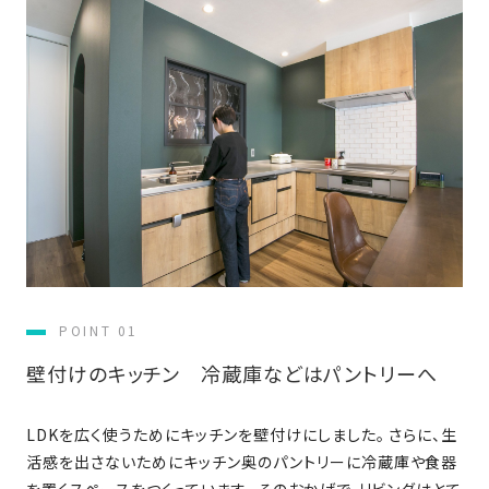
近
工
モ
声
く
長
デ
の
期
ル
建
お
お
優
ハ
築
客
知
良
ウ
現
様
ら
住
ス
場
の
せ
宅
一
イ
お
認
覧
ン
引
定
は
イ
会
タ
き
基
こ
ち
ベ
社
ビ
渡
準
ら
ン
情
ュ
し
を
POINT 01
ト
報
ー
物
採
情
件
徳
壁付けのキッチン 冷蔵庫などはパントリーへ
用
お
報
島
客
暮
ワ
ご
モ
新
様
ら
ン
LDKを広く使うためにキッチンを壁付けにしました。 さらに、生
あ
デ
着
ア
し
ス
活感を出さないためにキッチン奥のパントリーに冷蔵庫や食器
い
ル
情
ン
づ
ト
を置くスペースをつくっています。 そのおかげで、リビングはとて