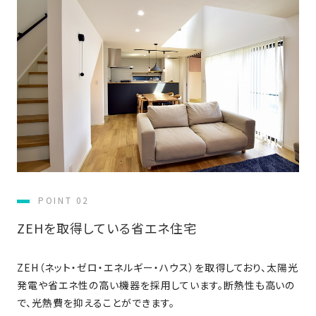
SDGs
仕
様
自
由
設
計
香
ア
川
フ
モ
タ
デ
ー
ル
フ
POINT 02
ハ
ォ
ウ
ZEHを取得している省エネ住宅
ロ
ス
ー
と
ZEH（ネット・ゼロ・エネルギー・ハウス）を取得しており、太陽光
充
発電や省エネ性の高い機器を採用しています。断熱性も高いの
実
で、光熱費を抑えることができます。