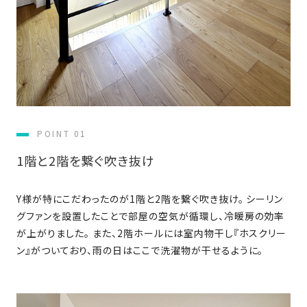
さ
ハ
報
ケ
く
ッ
つ
ウ
ー
り
プ
ス
会
ト
の
の
徳
香
社
レ
家
島
川
概
シ
づ
モ
モ
要
ピ
く
デ
デ
ル
ル
り
ス
よ
ハ
ハ
POINT 01
タ
く
暮
ウ
ウ
ッ
あ
1階と2階を繋ぐ吹き抜け
ら
ス
ス
フ・
る
し
大
質
を
Y様が特にこだわったのが1階と2階を繋ぐ吹き抜け。 シーリン
工
問
守
グファンを設置したことで部屋の空気が循環し、冷暖房の効率
紹
る
が上がりました。 また、2階ホールには室内物干し『ホスクリー
介
技
ン』がついており、雨の日はここで洗濯物が干せるように。
術、
hanaco
標
準