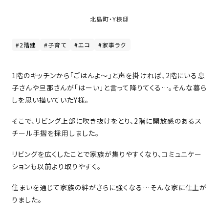
家
お
づ
北島町・Y様邸
客
く
様
り
#2階建
#子育て
#エコ
#家事ラク
へ
詳
1階のキッチンから「ごはんよ～」と声を掛ければ、2階にいる息
し
施
モ
く
子さんや旦那さんが「はーい」と言って降りてくる…。そんな暮ら
工
デ
見
しを思い描いていたY様。
る
実
ル
例
ハ
そこで、リビング上部に吹き抜けをとり、2階に開放感のあるス
ウ
エ
チール手摺を採用しました。
専
ス
ク
属
リビングを広くしたことで家族が集りやすくなり、コミュニケー
ス
大
ションも以前より取りやすく。
テ
工・
お
リ
社
は
住まいを通じて家族の絆がさらに強くなる…そんな家に仕上が
客
ア
な
員
りました。
様
お
お
大
の
か