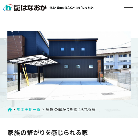
コ
徳島・香川の注文住宅なら「はなおか」
ン
テ
ン
は
ツ
な
へ
お
ス
か
キ
に
ッ
つ
プ
い
す
て
る
は
初
>
施工実例一覧
>
家族の繋がりを感じられる家
な
め
お
か
て
家族の繋がりを感じられる家
の
の