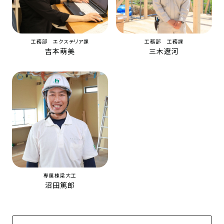
工務部 エクステリア課
工務部 工務課
吉本萌美
三木遼河
専属棟梁大工
沼田篤郎