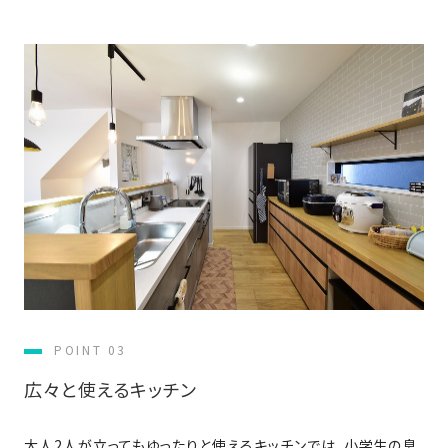
の
保
証
高
技
術
者
集
団
数
多
く
の
実
POINT 03
績
広々と使えるキッチン
大人2人が立ってもゆったりと使えるキッチンでは、小学生の息