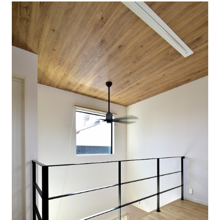
近
工
モ
声
く
長
デ
の
期
ル
建
お
お
優
ハ
築
客
知
良
ウ
現
様
ら
住
ス
場
の
せ
宅
一
イ
お
認
覧
ン
引
定
は
イ
会
タ
き
基
こ
ち
ベ
社
ビ
渡
準
ら
ン
情
ュ
し
を
ト
報
ー
物
採
情
件
徳
用
お
報
島
客
暮
ワ
ご
モ
新
様
ら
ン
あ
デ
着
ア
し
ス
い
ル
情
ン
づ
ト