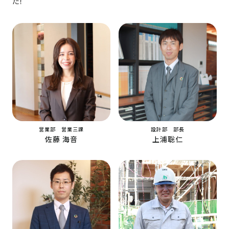
た！
営業部 営業三課
設計部 部長
佐藤 海音
上浦聡仁