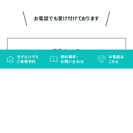
＼
／
お電話でも受け付けております
徳島オフィス
モデルハウス
資料請求・
お電話は
ご来場予約
お問い合わせ
こちら
088-698-1114
TEL
【営業時間】
9:00~18:00
【定休日】
年末年始
香川オフィス
087-883-8787
TEL
【営業時間】
9:00~18:00
【定休日】
水曜日/年末年始