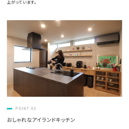
上がっています。
さ
ハ
報
ケ
く
ッ
つ
ウ
ー
り
プ
ス
会
ト
の
の
徳
香
社
レ
家
島
川
概
シ
づ
モ
モ
要
ピ
く
デ
デ
ル
ル
り
ス
よ
ハ
ハ
タ
く
暮
ウ
ウ
ッ
あ
ら
ス
ス
フ・
る
し
大
質
を
工
問
守
紹
る
介
技
POINT 02
術、
hanaco
標
おしゃれなアイランドキッチン
準