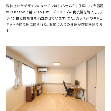
SDGs
仕
洗練されたデザインのキッチンは『リシェルSI』（LIXIL）。今話題
様
のPanasonic製フロントオープンタイプの食洗機を導入し、デ
自
ザイン性と機能性を両立させています。また、ガラス戸のキャビ
由
ネットや飾り棚に飾られた、お気に入りの食器が空間を彩りま
設
す。
計
香
ア
川
フ
モ
タ
デ
ー
ル
フ
ハ
ォ
ウ
ロ
ス
ー
と
充
実