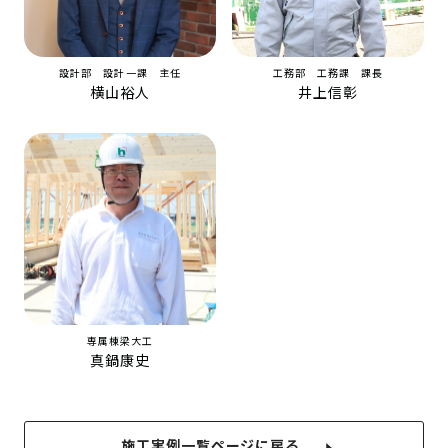
設計部 設計一課 主任
工務部 工務課 課長
横山裕人
井上信彰
専属棟梁大工
真鍋康史
施工実例一覧ページに戻る