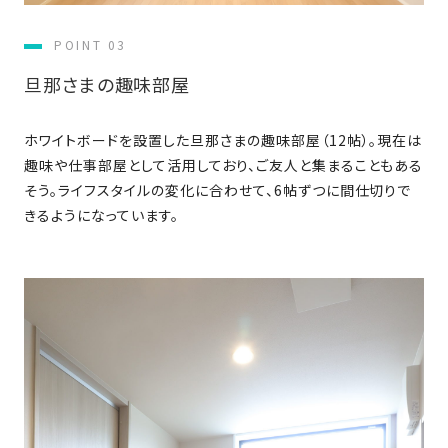
の
保
POINT 03
証
旦那さまの趣味部屋
高
技
術
ホワイトボードを設置した旦那さまの趣味部屋（12帖）。現在は
者
趣味や仕事部屋として活用しており、ご友人と集まることもある
集
そう。ライフスタイルの変化に合わせて、6帖ずつに間仕切りで
団
きるようになっています。
数
多
く
の
実
績