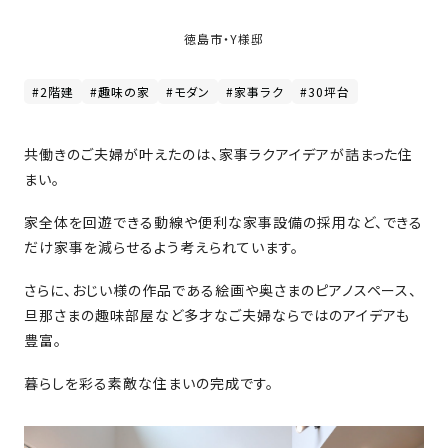
家
お
づ
徳島市・Y様邸
客
く
様
り
#2階建
#趣味の家
#モダン
#家事ラク
#30坪台
へ
詳
共働きのご夫婦が叶えたのは、家事ラクアイデアが詰まった住
し
施
モ
く
まい。
工
デ
見
る
実
ル
家全体を回遊できる動線や便利な家事設備の採用など、できる
例
ハ
だけ家事を減らせるよう考えられています。
ウ
エ
専
ス
さらに、おじい様の作品である絵画や奥さまのピアノスペース、
ク
属
旦那さまの趣味部屋など多才なご夫婦ならではのアイデアも
ス
大
豊富。
テ
工・
お
リ
社
は
暮らしを彩る素敵な住まいの完成です。
客
ア
な
員
様
お
お
大
の
か