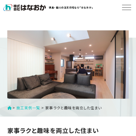
コ
徳島・香川の注文住宅なら「はなおか」
ン
テ
ン
は
ツ
な
へ
お
ス
か
キ
に
ッ
つ
プ
い
す
て
る
は
初
>
施工実例一覧
>
家事ラクと趣味を両立した住まい
な
め
お
か
て
家事ラクと趣味を両立した住まい
の
の