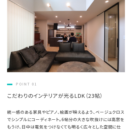
近
工
モ
声
く
長
デ
の
期
ル
建
お
お
優
ハ
築
客
知
良
ウ
現
様
ら
住
ス
場
の
せ
宅
一
イ
お
認
覧
ン
引
定
は
イ
会
タ
き
基
こ
ち
ベ
社
ビ
渡
準
ら
ン
POINT 01
情
ュ
し
を
ト
報
ー
物
採
こだわりのインテリアが光るLDK（23帖）
情
件
徳
用
お
報
島
客
暮
ワ
統一感のある家具やピアノ、絵画が映えるよう、ベージュクロス
ご
モ
新
様
ら
ン
でシンプルにコーディネート。6帖分の大きな吹抜けには高窓を
あ
デ
着
ア
し
ス
もうけ、日中は電気をつけなくても明るく広々とした空間に仕
い
ル
情
ン
づ
ト