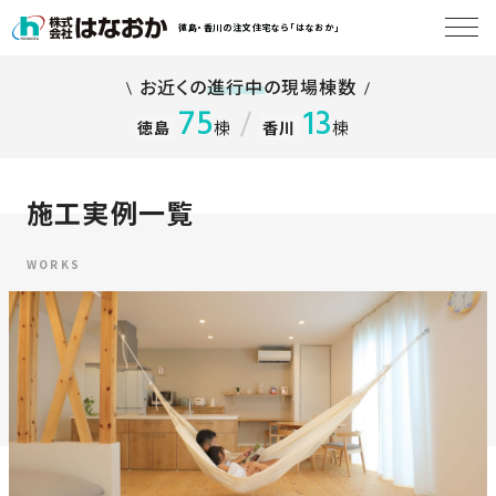
徳島・香川の注文住宅なら「はなおか」
コ
お近くの
進行中
の現場棟数
ン
は
75
13
テ
な
棟
棟
徳島
香川
ン
お
ツ
か
へ
施工実例一覧
に
ス
つ
キ
い
WORKS
ッ
て
プ
す
る
は
初
な
め
お
か
て
の
の