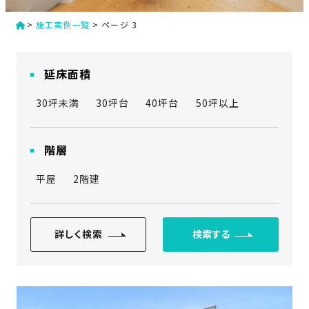
家
お
>
施工実例一覧
>
ページ 3
づ
客
く
様
り
へ
延床面積
詳
30坪未満
30坪台
40坪台
50坪以上
し
施
モ
く
工
デ
見
る
実
ル
階層
例
ハ
平屋
2階建
ウ
エ
専
ス
ク
属
ス
大
詳しく検索
検索する
テ
工・
お
リ
社
は
客
ア
な
員
様
お
お
大
の
か