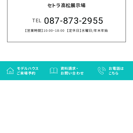
セトラ高松展示場
087-873-2955
TEL
【営業時間】
10:00~18:00
【定休日】
水曜日/年末年始
モデルハウス
資料請求・
お電話は
ご来場予約
お問い合わせ
こちら
徳島と香川の注文住宅・OBお施主さまのための
リフォームなら「はなおか」