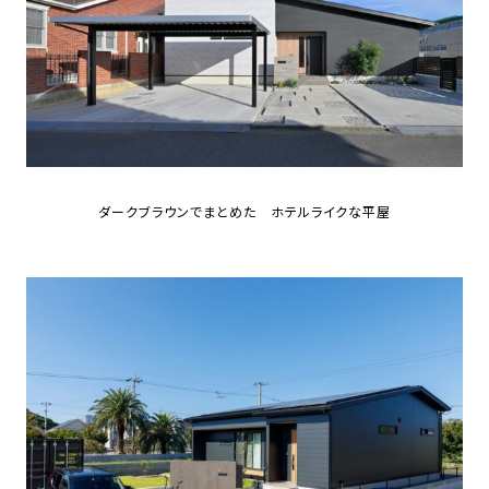
さ
ハ
報
ケ
く
ッ
つ
ウ
ー
り
プ
ス
会
ト
の
の
徳
香
社
レ
家
島
川
概
シ
づ
モ
モ
要
ピ
く
デ
デ
ル
ル
り
ス
よ
ハ
ハ
ダークブラウンでまとめた ホテルライクな平屋
タ
く
暮
ウ
ウ
ッ
あ
ら
ス
ス
フ・
る
し
大
質
を
工
問
守
紹
る
介
技
術、
hanaco
標
準