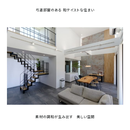
の
保
弓道部屋のある 和テイストな住まい
証
高
技
術
者
集
団
数
多
く
の
実
績
素材の調和が生み出す 美しい空間