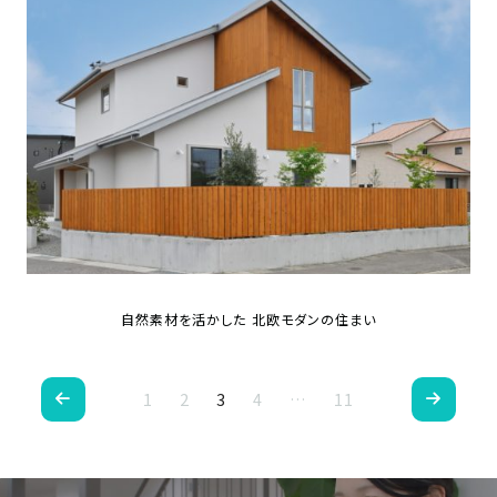
自然素材を活かした 北欧モダンの住まい
ペ
1
2
3
4
…
11
ー
ジ