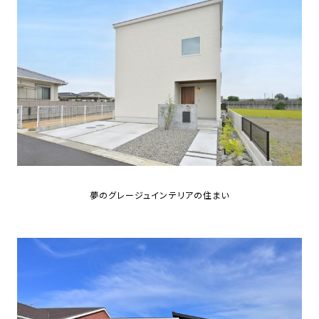
近
工
モ
声
く
長
デ
の
期
ル
建
お
お
優
ハ
築
客
知
良
ウ
現
様
ら
住
ス
場
の
せ
宅
一
イ
お
認
覧
ン
引
定
は
イ
会
タ
き
基
こ
ち
ベ
社
ビ
渡
準
夢のグレージュインテリアの住まい
ら
ン
情
ュ
し
を
ト
報
ー
物
採
情
件
徳
用
お
報
島
客
暮
ワ
ご
モ
新
様
ら
ン
あ
デ
着
ア
し
ス
い
ル
情
ン
づ
ト