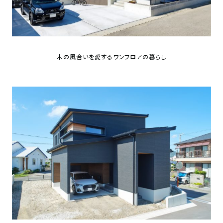
SDGs
仕
様
自
由
木の風合いを愛するワンフロアの暮らし
設
計
香
ア
川
フ
モ
タ
デ
ー
ル
フ
ハ
ォ
ウ
ロ
ス
ー
と
充
実