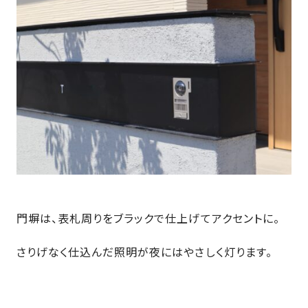
SDGs
仕
様
自
由
設
計
香
ア
川
フ
モ
タ
デ
ー
ル
フ
ハ
ォ
門塀は、表札周りをブラックで仕上げてアクセントに。
ウ
ロ
ス
ー
さりげなく仕込んだ照明が夜にはやさしく灯ります。
と
充
実