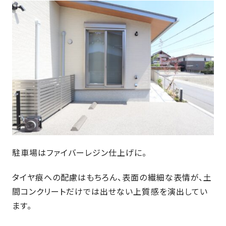
の
保
証
高
技
術
者
集
団
数
多
く
駐車場はファイバーレジン仕上げに。
の
実
タイヤ痕への配慮はもちろん、表面の繊細な表情が、土
績
間コンクリートだけでは出せない上質感を演出してい
ます。