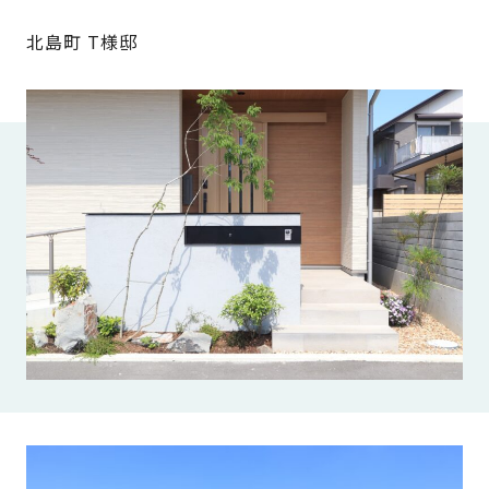
家
お
北島町
T様邸
づ
客
く
様
り
へ
詳
し
施
モ
く
工
デ
見
る
実
ル
例
ハ
ウ
エ
専
ス
ク
属
ス
大
テ
工・
お
リ
社
は
客
ア
な
員
様
お
お
大
の
か