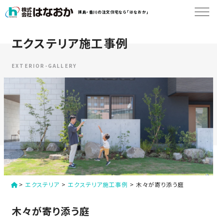
コ
徳島・香川の注文住宅なら「はなおか」
ン
テ
ン
エクステリア施工事例
は
ツ
な
へ
お
EXTERIOR-GALLERY
ス
か
キ
に
ッ
つ
プ
い
す
て
る
は
初
な
>
エクステリア
>
エクステリア施工事例
>
木々が寄り添う庭
め
お
か
て
木々が寄り添う庭
の
の