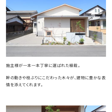
近
工
モ
声
く
長
デ
の
期
ル
建
お
お
優
ハ
築
客
知
良
ウ
現
様
ら
住
ス
場
の
せ
宅
一
イ
お
認
覧
ン
引
定
は
イ
会
タ
き
基
こ
ち
施主様が一本一本丁寧に選ばれた植栽。
ベ
社
ビ
渡
準
ら
ン
情
ュ
し
を
幹の動きや枝ぶりにこだわった木々が、建物に豊かな表
ト
報
ー
物
採
情
情を添えてくれます。
件
徳
用
お
報
島
客
暮
ワ
ご
モ
新
様
ら
ン
あ
デ
着
ア
し
ス
い
ル
情
ン
づ
ト