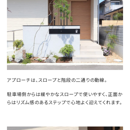
さ
ハ
報
ケ
く
ッ
つ
ウ
ー
り
プ
ス
会
ト
の
の
徳
香
社
レ
家
島
川
概
シ
づ
モ
モ
要
ピ
く
デ
デ
ル
ル
り
ス
よ
ハ
ハ
タ
く
暮
ウ
ウ
ッ
あ
ら
ス
ス
フ・
る
し
アプローチは、スロープと階段の二通りの動線。
大
質
を
工
問
守
駐車場側からは緩やかなスロープで使いやすく、正面か
紹
る
らはリズム感のあるステップで心地よく迎えてくれます。
介
技
術、
hanaco
標
準