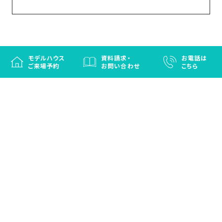
モデルハウス
資料請求・
お電話は
ご来場予約
お問い合わせ
こちら
徳島と香川の注文住宅・OBお施主さまのための
リフォームなら「はなおか」
注文住宅／建売住宅／OBお施主さまのためのリフォーム／エクステリ
ア