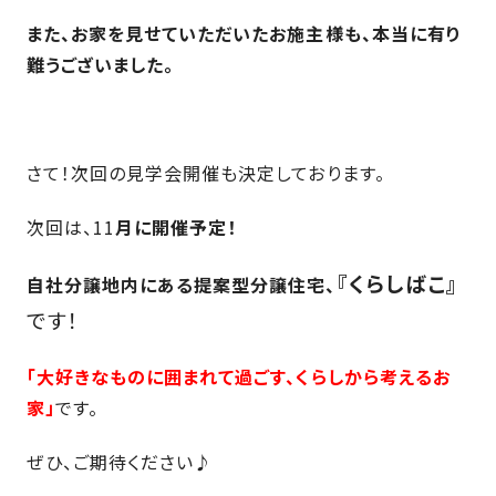
SDGs
仕
また、お家を見せていただいたお施主様も、本当に有り
様
難うございました。
自
由
設
計
さて！次回の見学会開催も決定しております。
香
ア
川
フ
次回は、11
月に開催予定！
モ
タ
デ
ー
『くらしばこ』
自社分譲地内にある提案型分譲住宅、
ル
フ
です！
ハ
ォ
ウ
ロ
「大好きなものに囲まれて過ごす、くらしから考えるお
ス
ー
家」
です。
と
充
ぜひ、ご期待ください♪
実