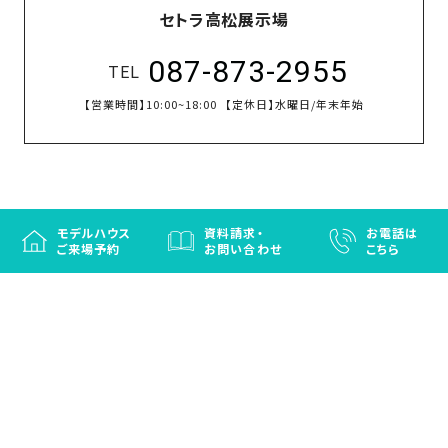
セトラ高松展示場
087-873-2955
TEL
【営業時間】
10:00~18:00
【定休日】
水曜日/年末年始
モデルハウス
資料請求・
お電話は
ご来場予約
お問い合わせ
こちら
徳島と香川の注文住宅・OBお施主さまのための
リフォームなら「はなおか」