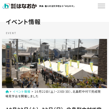
コ
徳島・香川の注文住宅なら「はなおか」
ン
テ
ン
イベント情報
は
ツ
な
へ
お
EVENT
ス
か
キ
に
ッ
つ
プ
い
す
て
る
は
初
な
>
イベント情報
>
10月22日（土）・23日（日）、北島町中村で完成現
め
お
場見学会を開催しました
か
て
の
の