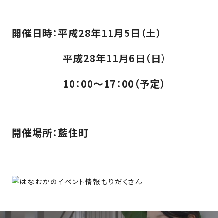
の
保
証
開催日時：平成28年11月5日（土）
高
技
平成28年11月6日（日）
術
者
10：00～17：00（予定）
集
団
数
多
開催場所：藍住町
く
の
実
績