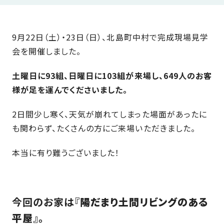
近
工
モ
声
く
長
デ
の
期
ル
9月22日（土）・23日（日）、北島町中村で完成現場見学
建
お
お
優
ハ
会を開催しました。
築
客
知
良
ウ
現
様
ら
住
土曜日に93組、日曜日に103
組が来場し、649人のお客
ス
場
の
せ
宅
様が足を運んでくださいました。
一
イ
お
認
覧
ン
引
定
は
2日間少し寒く、天気が崩れてしまった場面があったに
イ
会
タ
き
基
こ
も関わらず、たくさんの方にご来場いただきました。
ち
ベ
社
ビ
渡
準
ら
ン
情
ュ
し
を
本当に有り難うございました！
ト
報
ー
物
採
情
件
徳
用
お
報
島
客
暮
ワ
ご
モ
新
様
ら
ン
今回のお家は『
陽だまり土間リビングのある
あ
デ
着
ア
し
ス
平屋
』。
い
ル
情
ン
づ
ト