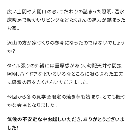
さ
ハ
報
ケ
く
ッ
つ
広い土間や大開口の窓、こだわりの詰まった照明、温水
ウ
ー
り
プ
床暖房で暖かいリビングなどたくさんの魅力が詰まった
ス
会
ト
の
の
徳
香
お家。
社
レ
家
島
川
概
シ
づ
モ
モ
沢山の方が家づくりの参考になったのではないでしょう
要
ピ
く
デ
デ
か？
ル
ル
り
ス
よ
ハ
ハ
タ
く
暮
ウ
ウ
タイル張りの外観には重厚感があり、勾配天井や間接
ッ
あ
ら
ス
ス
照明、ハイドアなどいろいろなところに凝らされた工夫
フ・
る
し
に感激の声をたくさんいただきました。
大
質
を
工
問
守
今回から冬の見学会限定の焼き芋も始まり、とても賑や
紹
る
かな会場となりました。
介
技
術、
hanaco
気候の不安定な中お越しいただき、ありがとうございま
標
した！
準