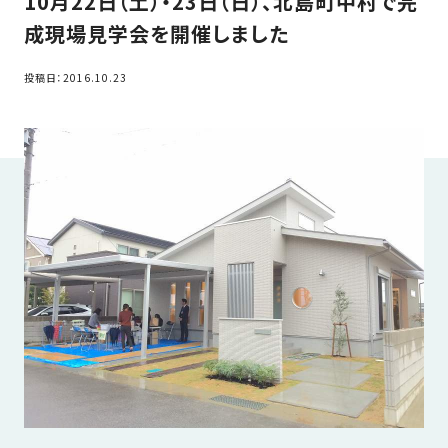
10月22日（土）・23日（日）、北島町中村で完
家
お
成現場見学会を開催しました
づ
客
く
様
投稿日：2016.10.23
り
へ
詳
し
施
モ
く
工
デ
見
る
実
ル
例
ハ
ウ
エ
専
ス
ク
属
ス
大
テ
工・
お
リ
社
は
客
ア
な
員
様
お
お
大
の
か