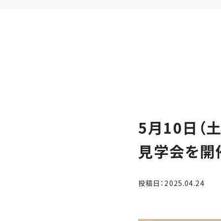
家
お
づ
客
く
様
り
へ
詳
し
施
モ
く
工
デ
見
る
実
ル
例
ハ
5月10日（
ウ
エ
専
ス
ク
見学会を開
属
ス
大
テ
工・
お
リ
投稿日：2025.04.24
社
は
客
ア
な
員
様
お
お
大
の
か