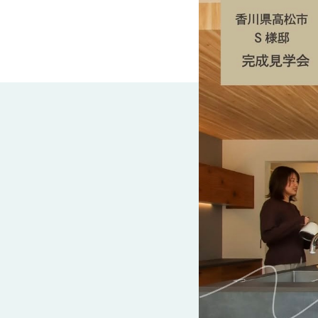
近
工
モ
声
く
長
デ
の
期
ル
建
お
お
優
ハ
築
客
知
良
ウ
現
様
ら
住
ス
場
の
せ
宅
一
イ
お
認
覧
ン
引
定
は
イ
会
タ
き
基
こ
ち
ベ
社
ビ
渡
準
ら
ン
情
ュ
し
を
ト
報
ー
物
採
情
件
徳
用
お
報
島
客
暮
ワ
ご
モ
新
様
ら
ン
あ
デ
着
ア
し
ス
い
ル
情
ン
づ
ト