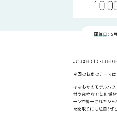
SDGs
仕
様
自
由
設
開催日
：
5
計
香
ア
川
フ
モ
タ
5月10日（土）・11
デ
ー
ル
フ
今回のお家のテーマは…
ハ
ォ
ウ
ロ
はなおかのモデルハウス
ス
ー
材や窓枠などに無垢材
と
ーンで統一されたジャ
充
た間取りにも注目！ぜひ
実