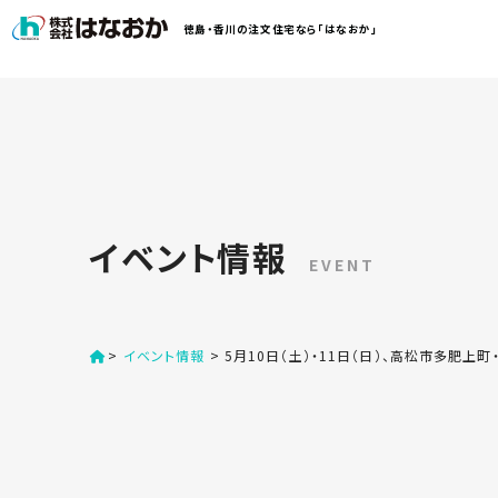
コ
徳島・香川の注文住宅なら「はなおか」
ン
テ
ン
は
ツ
な
へ
お
ス
か
キ
に
ッ
つ
イベント情報
プ
い
EVENT
す
て
る
>
イベント情報
>
5月10日（土）・11日（日）、高松市多肥上
は
初
な
め
お
か
て
の
の