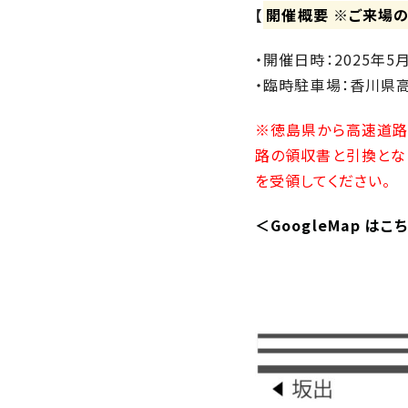
の
【
開催概要 ※ご来場の
保
証
・開催日時：2025年5月
高
・臨時駐車場：香川県高
技
術
※徳島県から高速道路を
者
路の領収書と引換となり
集
を受領してください。
団
数
＜GoogleMap は
多
く
の
実
績