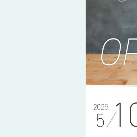
さ
ハ
報
ケ
く
ッ
つ
ウ
ー
り
プ
ス
会
ト
の
の
徳
香
社
レ
家
島
川
概
シ
づ
モ
モ
要
ピ
く
デ
デ
ル
ル
り
ス
よ
ハ
ハ
タ
く
暮
ウ
ウ
ッ
あ
ら
ス
ス
フ・
る
し
大
質
を
工
問
守
紹
る
介
技
術、
hanaco
標
準