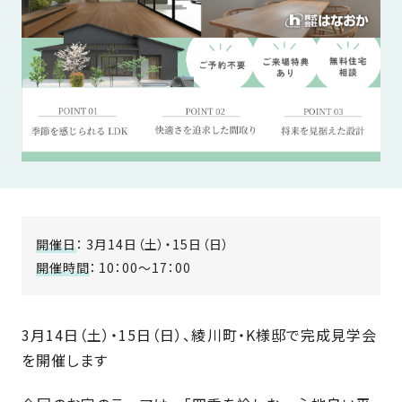
近
工
モ
声
く
長
デ
の
期
ル
建
お
お
優
ハ
築
客
知
良
ウ
現
様
ら
住
ス
場
の
せ
宅
一
イ
お
認
覧
ン
引
定
は
イ
会
タ
き
基
こ
ち
ベ
社
ビ
渡
準
開催日
：
3月14日（土）・15日（日）
ら
ン
情
ュ
し
を
開催時間
：
10：00～17：00
ト
報
ー
物
採
情
件
徳
用
お
報
島
客
暮
3月14日（土）・15日（日）、綾川町・K様邸で完成見学会
ワ
ご
モ
新
様
ら
ン
を開催します
あ
デ
着
ア
し
ス
い
ル
情
ン
づ
ト