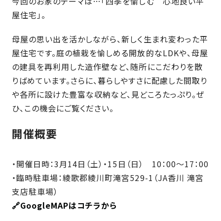
今回のお家のテーマは…「四季を愉しむ 心地良い平
さ
ハ
報
ケ
く
ッ
屋住宅」。
つ
ウ
ー
り
プ
ス
会
ト
の
の
母屋の思い出を活かしながら、新しく生まれ変わった平
徳
香
社
レ
家
屋住宅です。庭の植栽を愉しめる開放的なLDKや、母屋
島
川
概
シ
づ
モ
モ
の建具を再利用した造作壁など、随所にこだわりを散
要
ピ
く
デ
デ
りばめています。さらに、暮らしやすさに配慮した間取り
ル
ル
り
ス
よ
や各所に設けた豊富な収納など、見どころたっぷり。ぜ
ハ
ハ
タ
く
暮
ウ
ウ
ひ、この機会にご覧ください。
ッ
あ
ら
ス
ス
フ・
る
し
開催概要
大
質
を
工
問
守
紹
・開催日時：3月14日（土）・15日（日） 10：00～17：00
る
介
技
・臨時駐車場：綾歌郡綾川町滝宮529-1（JA香川 滝宮
術、
支店駐車場）
hanaco
標
🔗GoogleMAPはコチラから
準