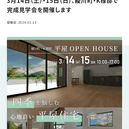
3月14日（土）・15日（日）、綾川町・K様邸で
家
お
完成見学会を開催します
づ
客
く
様
投稿日：2026.02.13
り
へ
詳
し
施
モ
く
工
デ
見
る
実
ル
例
ハ
ウ
エ
専
ス
ク
属
ス
大
テ
工・
お
リ
社
は
客
ア
な
員
様
お
お
大
の
か