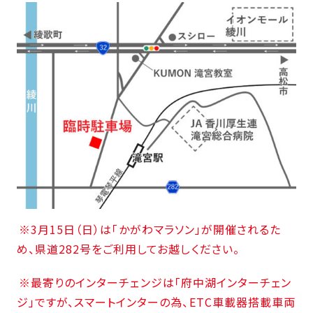
SDGs
仕
様
自
由
設
計
香
ア
川
フ
モ
タ
デ
ー
ル
フ
ハ
ォ
ウ
ロ
※3月15日（日）は「かがわマラソン」が開催されるた
ス
ー
め、県道282号をご利用してお越しください。
と
充
※最寄りのインターチェンジは「府中湖インターチェン
実
ジ」ですが、スマートインターの為、ETC車載器搭載車両