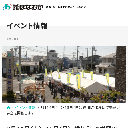
コ
徳島・香川の注文住宅なら「はなおか」
ン
テ
ン
イベント情報
は
ツ
な
へ
お
EVENT
ス
か
キ
に
ッ
つ
プ
い
す
て
る
は
初
な
>
イベント情報
>
3月14日（土）・15日（日）、綾川町・K様邸で完成見
め
お
学会を開催します
か
て
の
の