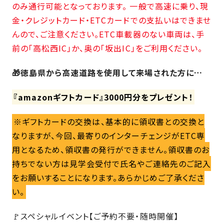
の
のみ通行可能となっております。 一般で高速に乗り、現
保
金・クレジットカード・ETCカードでの支払いはできませ
証
んので、ご注意ください。ETC車載器のない車両は、手
高
前の「高松西IC」か、奥の「坂出IC」をご利用ください。
技
術
🎁徳島県から高速道路を使用して来場された方に…
者
集
『amazonギフトカード』3000円分をプレゼント！
団
※ギフトカードの交換は、基本的に領収書との交換と
数
多
なりますが、今回、最寄りのインターチェンジがETC専
く
用となるため、領収書の発行ができません。領収書のお
の
持ちでない方は見学会受付で氏名やご連絡先のご記入
実
をお願いすることになります。あらかじめご了承くださ
績
い。
🚩スペシャルイベント【ご予約不要・随時開催】