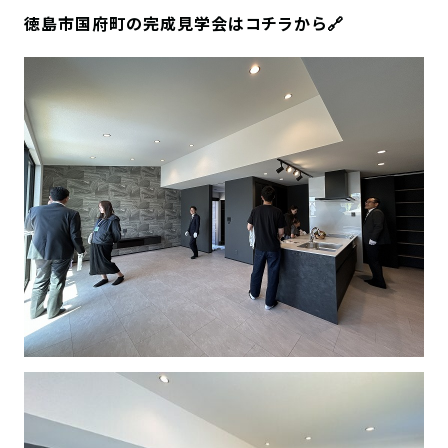
SDGs
仕
徳島市国府町の完成見学会はコチラから🔗
様
自
由
設
計
香
ア
川
フ
モ
タ
デ
ー
ル
フ
ハ
ォ
ウ
ロ
ス
ー
と
充
実