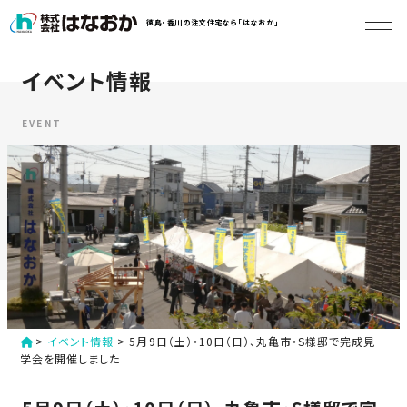
コ
徳島・香川の注文住宅なら「はなおか」
ン
テ
ン
イベント情報
は
ツ
な
へ
お
EVENT
ス
か
キ
に
ッ
つ
プ
い
す
て
る
は
初
な
>
イベント情報
>
5月9日（土）・10日（日）、丸亀市・S様邸で完成見
め
お
学会を開催しました
か
て
の
の