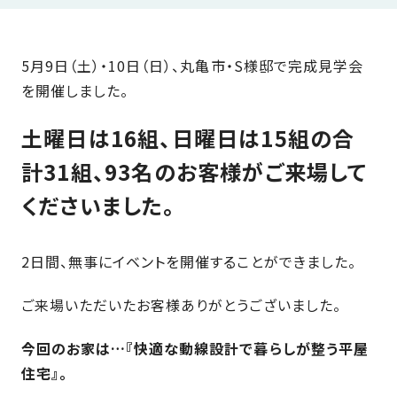
近
工
モ
声
く
長
デ
の
期
ル
5月9日（土）・10日（日）、丸亀市・S様邸で完成見学会
建
お
お
優
ハ
を開催しました。
築
客
知
良
ウ
現
様
ら
住
土曜日は16組、日曜日は15組の合
ス
場
の
せ
宅
計31組、93名のお客様がご来場して
一
イ
お
認
覧
ン
引
定
は
くださいました。
イ
会
タ
き
基
こ
ち
ベ
社
ビ
渡
準
ら
ン
情
ュ
し
を
2日間、無事にイベントを開催することができました。
ト
報
ー
物
採
情
件
徳
用
ご来場いただいたお客様ありがとうございました。
お
報
島
客
暮
ワ
ご
モ
今回のお家は…『快適な動線設計で暮らしが整う平屋
新
様
ら
ン
あ
デ
着
住宅』。
ア
し
ス
い
ル
情
ン
づ
ト