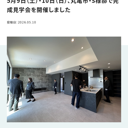
5月9日（土）・10日（日）、丸亀市・S様邸で完
家
お
成見学会を開催しました
づ
客
く
様
投稿日：2026.05.10
り
へ
詳
し
施
モ
く
工
デ
見
る
実
ル
例
ハ
ウ
エ
専
ス
ク
属
ス
大
テ
工・
お
リ
社
は
客
ア
な
員
様
お
お
大
の
か