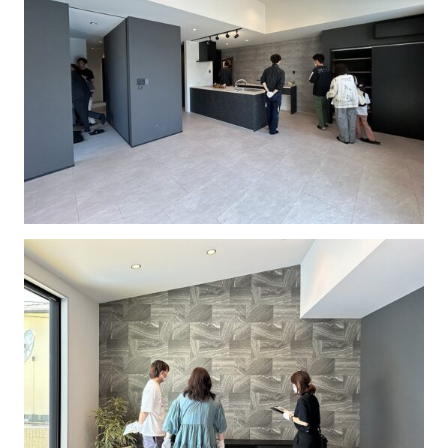
の
保
証
高
技
術
者
集
団
数
多
く
の
実
績