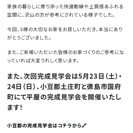
さ
ハ
家族の暮らしに寄り添った快適動線や上質感あふれる
報
ケ
く
ッ
つ
ウ
ー
り
空間に、沢山の方が参考にされている様子でした。
プ
ス
会
ト
の
の
徳
香
社
今回、S様の大切なお家をお貸しいただき、本当にあり
レ
家
島
川
概
シ
づ
がとうございました。
モ
モ
要
ピ
く
デ
デ
また、ご来場いただいた皆様のお家づくりのご参考にな
ル
ル
り
ス
よ
ハ
ハ
っていれば大変うれしく思います。
タ
く
暮
ウ
ウ
ッ
あ
ら
ス
ス
また、次回完成見学会は5月23日（土）・
フ・
る
し
大
質
を
24日（日）、小豆郡土庄町と徳島市国府
工
問
守
町にて平屋の完成見学会を開催いたし
紹
る
介
ます！
技
術、
hanaco
標
小豆郡の完成見学会はコチラから🔗
準