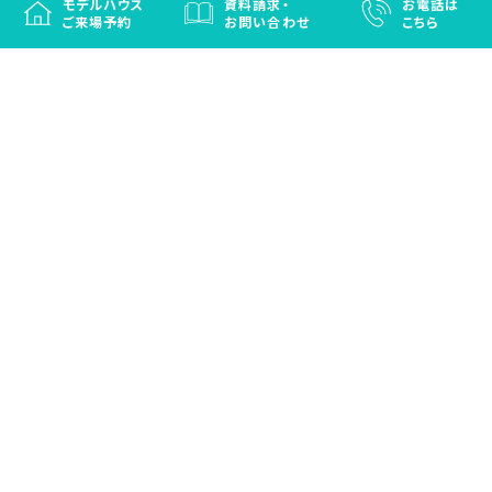
モデルハウス
資料請求・
お電話は
ご来場予約
お問い合わせ
こちら
徳島と香川の注文住宅・OBお施主さまのための
リフォームなら「はなおか」
注文住宅／建売住宅／OBお施主さまのためのリフォーム／エクステリ
ア
プライバシーポリシー
(c) HANAOKA CO.,LTD. ALL RIGHT RESERVED.