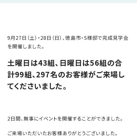
近
工
モ
声
く
長
デ
の
期
ル
建
お
お
優
ハ
築
客
知
良
9月27日（土）・28日（日）、徳島市・S様邸で完成見学会
ウ
現
様
ら
住
を開催しました。
ス
場
の
せ
宅
一
イ
お
認
土曜日は43組、日曜日は56組の合
覧
ン
引
定
は
計99組、297名のお客様がご来場し
イ
会
タ
き
基
こ
ち
ベ
社
ビ
渡
準
てくださいました。
ら
ン
情
ュ
し
を
ト
報
ー
物
採
情
件
徳
用
お
報
島
客
暮
ワ
ご
2日間、無事にイベントを開催することができました。
モ
新
様
ら
ン
あ
デ
着
ア
し
ス
ご来場いただいたお客様ありがとうございました。
い
ル
情
ン
づ
ト