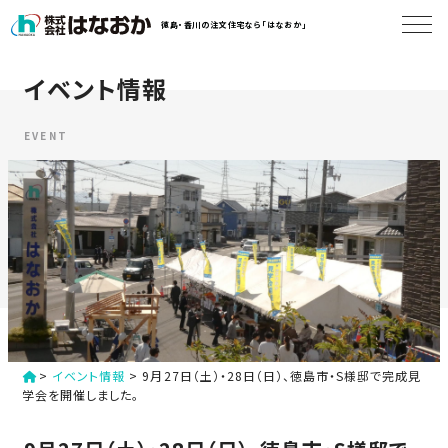
コ
徳島・香川の注文住宅なら「はなおか」
ン
テ
ン
イベント情報
は
ツ
な
へ
お
EVENT
ス
か
キ
に
ッ
つ
プ
い
す
て
る
は
初
な
>
イベント情報
>
9月27日（土）・28日（日）、徳島市・S様邸で完成見
め
お
学会を開催しました。
か
て
の
の