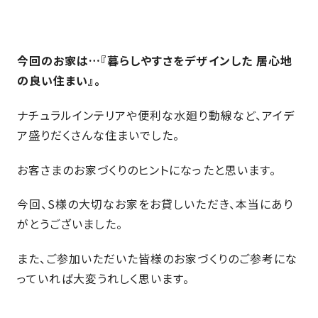
さ
ハ
報
ケ
く
ッ
つ
ウ
ー
り
プ
ス
会
ト
の
の
今回のお家は…『暮らしやすさをデザインした 居心地
徳
香
社
レ
家
島
川
の良い住まい』。
概
シ
づ
モ
モ
要
ピ
く
デ
デ
ナチュラルインテリアや便利な水廻り動線など、アイデ
ル
ル
り
ス
よ
ア盛りだくさんな住まいでした。
ハ
ハ
タ
く
暮
ウ
ウ
ッ
あ
ら
ス
ス
お客さまのお家づくりのヒントになったと思います。
フ・
る
し
大
質
を
今回、S様の大切なお家をお貸しいただき、本当にあり
工
問
守
がとうございました。
紹
る
介
技
また、ご参加いただいた皆様のお家づくりのご参考にな
術、
っていれば大変うれしく思います。
hanaco
標
準