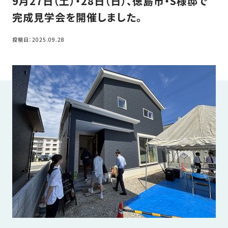
9月27日（土）・28日（日）、徳島市・S様邸で
家
お
完成見学会を開催しました。
づ
客
く
様
投稿日：2025.09.28
り
へ
詳
し
施
モ
く
工
デ
見
る
実
ル
例
ハ
ウ
エ
専
ス
ク
属
ス
大
テ
工・
お
リ
社
は
客
ア
な
員
様
お
お
大
の
か