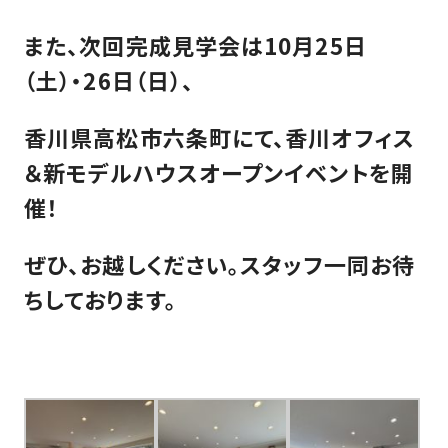
SDGs
仕
様
また、次回完成見学会は10月25日
自
（土）・26日（日）、
由
設
香川県高松市六条町にて、香川オフィス
計
＆新モデルハウスオープンイベントを開
香
ア
川
フ
催！
モ
タ
デ
ー
ぜひ、お越しください。スタッフ一同お待
ル
フ
ちしております。
ハ
ォ
ウ
ロ
ス
ー
と
充
実