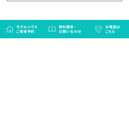
モデルハウス
資料請求・
お電話は
ご来場予約
お問い合わせ
こちら
徳島と香川の注文住宅・OBお施主さまのための
リフォームなら「はなおか」
注文住宅／建売住宅／OBお施主さまのためのリフォーム／エクステリ
ア
プライバシーポリシー