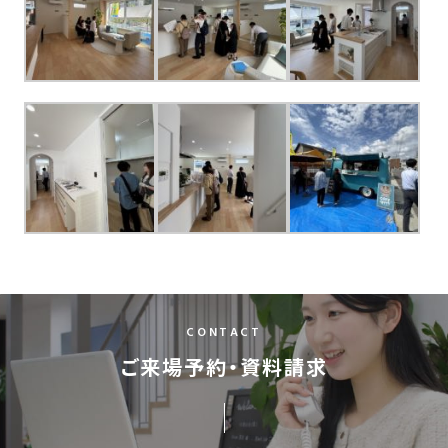
の
保
証
高
技
術
者
集
団
数
多
く
の
CONTACT
実
ご来場予約・資料請求
績