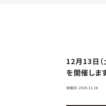
家
お
づ
客
く
様
り
へ
詳
し
施
モ
く
工
デ
見
る
実
ル
例
ハ
12月13日
ウ
エ
専
ス
ク
を開催しま
属
ス
大
テ
工・
お
リ
投稿日：2025.11.26
社
は
客
ア
な
員
様
お
お
大
の
か