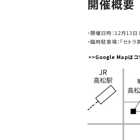
開催概要
の
保
証
高
・開催日時：12月13日（
技
・臨時駐車場：『セトラ
術
者
>>Google Mapは
集
団
数
多
く
の
実
績