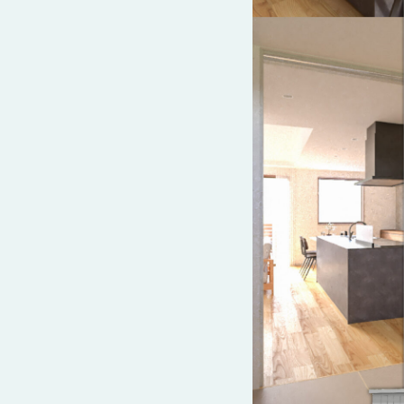
さ
ハ
報
ケ
く
ッ
つ
ウ
ー
り
プ
ス
会
ト
の
の
徳
香
社
レ
家
島
川
概
シ
づ
モ
モ
要
ピ
く
デ
デ
ル
ル
り
ス
よ
ハ
ハ
タ
く
暮
ウ
ウ
ッ
あ
ら
ス
ス
フ・
る
し
大
質
を
工
問
守
紹
る
介
技
術、
hanaco
標
準