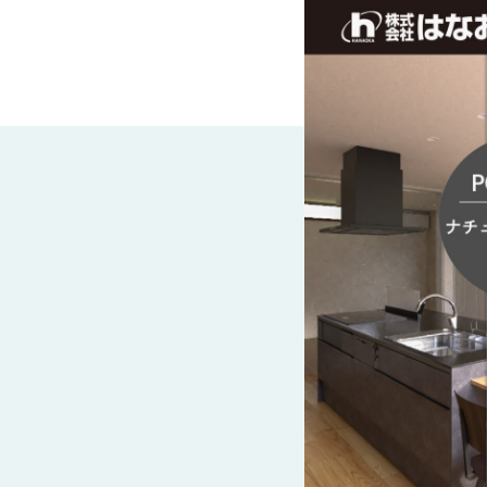
近
工
モ
声
く
長
デ
の
期
ル
建
お
お
優
ハ
築
客
知
良
ウ
現
様
ら
住
ス
場
の
せ
宅
一
イ
お
認
覧
ン
引
定
は
イ
会
タ
き
基
こ
ち
ベ
社
ビ
渡
準
ら
ン
情
ュ
し
を
ト
報
ー
物
採
情
件
徳
用
お
報
島
客
暮
ワ
ご
モ
新
様
ら
ン
あ
デ
着
ア
し
ス
い
ル
情
ン
づ
ト