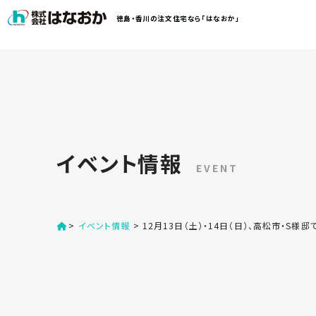
コ
徳島・香川の注文住宅なら「はなおか」
ン
テ
ン
は
ツ
な
へ
お
ス
か
キ
に
ッ
つ
イベント情報
プ
い
EVENT
す
て
る
>
イベント情報
>
12月13日（土）・14日（日）、高松市・S
は
初
な
め
お
か
て
の
の