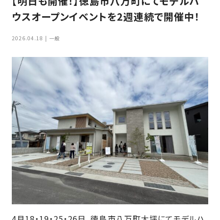
【明日も開催！】徳島市八万町にてモデルハ
家
お
ウスオープンイベントを2週連続で開催中！
づ
客
く
様
2026.04.18
一般
り
へ
詳
し
施
モ
く
工
デ
見
る
実
ル
例
ハ
ウ
エ
専
ス
ク
属
ス
大
テ
工・
お
リ
社
は
客
ア
な
員
様
お
お
大
の
か
4月18・19・25・26日、徳島市八万町大坪にてモデルハ