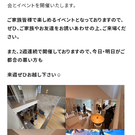
さ
会とイベントを開催いたします。
ハ
報
ケ
く
ッ
つ
ウ
ー
り
プ
ご家族皆様で楽しめるイベントとなっておりますので、
ス
会
ト
の
の
徳
香
ぜひ、ご家族やお友達をお誘いあわせの上、ご来場くだ
社
レ
家
島
川
概
さい。
シ
づ
モ
モ
要
ピ
く
デ
デ
また、2週連続で開催しておりますので、今日・明日がご
ル
ル
り
ス
よ
ハ
ハ
都合の悪い方も
タ
く
暮
ウ
ウ
ッ
あ
ら
ス
ス
来週ぜひお越し下さい☺
フ・
る
し
大
質
を
工
問
守
紹
る
介
技
術、
hanaco
標
準