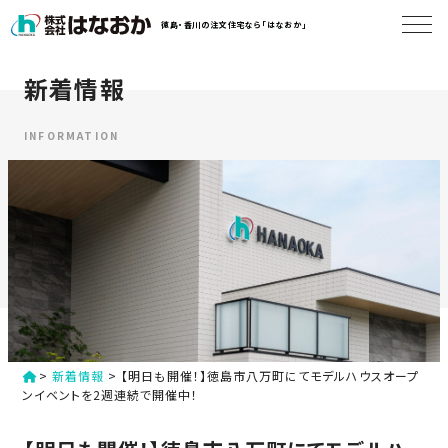
コ
徳島・香川の注文住宅なら「はなおか」
ン
テ
ン
新着情報
は
ツ
な
へ
お
INFORMATION
ス
か
キ
に
ッ
つ
プ
い
す
て
る
は
初
な
>
新着情報
>
【明日も開催！】徳島市八万町にてモデルハウスオープ
め
お
ンイベントを2週連続で開催中！
か
て
の
の