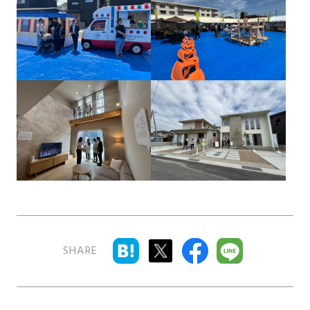
の
保
証
高
技
術
者
集
団
数
多
く
の
実
SHARE
績