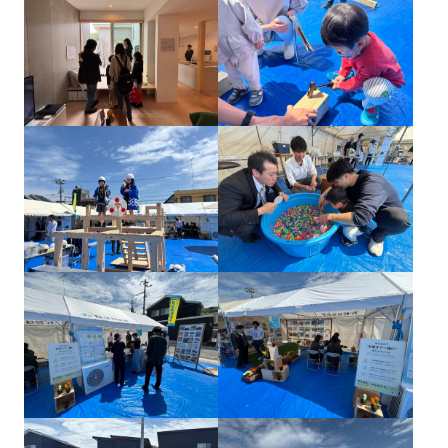
SDGs
仕
様
自
由
設
計
香
ア
川
フ
モ
タ
デ
ー
ル
フ
ハ
ォ
ウ
ロ
ス
ー
と
充
実