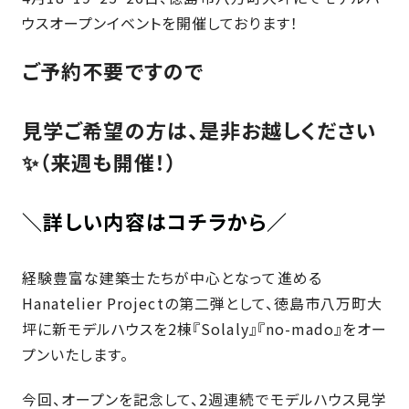
近
工
モ
声
ウスオープンイベントを開催しております！
く
長
デ
の
期
ル
ご予約不要ですので
建
お
お
優
ハ
築
客
知
良
ウ
現
見学ご希望の方は、是非お越しください
様
ら
住
ス
場
の
せ
宅
✨（来週も開催！）
一
イ
お
認
覧
ン
引
定
は
イ
＼詳しい内容はコチラから／
会
タ
き
基
こ
ち
ベ
社
ビ
渡
準
ら
ン
情
ュ
し
を
経験豊富な建築士たちが中心となって進める
ト
報
ー
物
採
Hanatelier Projectの第二弾として、徳島市八万町大
情
件
徳
用
お
坪に新モデルハウスを2棟『Solaly』『no-mado』をオー
報
島
客
暮
ワ
ご
プンいたします。
モ
新
様
ら
ン
あ
デ
着
ア
し
ス
い
今回、オープンを記念して、2週連続でモデルハウス見学
ル
情
ン
づ
ト