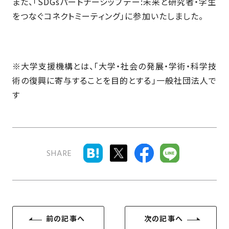
また、「SDGsパートナーシップデー:未来と研究者・学生
さ
ハ
報
ケ
く
ッ
をつなぐコネクトミーティング」に参加いたしました。
つ
ウ
ー
り
プ
ス
会
ト
の
の
徳
香
社
レ
家
島
川
概
シ
づ
※大学支援機構とは、「大学・社会の発展・学術・科学技
モ
モ
要
ピ
く
デ
デ
術の復興に寄与することを目的とする」一般社団法人で
ル
ル
り
ス
よ
す
ハ
ハ
タ
く
暮
ウ
ウ
ッ
あ
ら
ス
ス
フ・
る
し
大
質
を
SHARE
工
問
守
紹
る
介
技
術、
hanaco
標
前の記事へ
次の記事へ
準