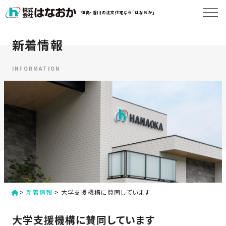
コ
徳島・香川の注文住宅なら「はなおか」
ン
テ
ン
新着情報
は
ツ
な
へ
お
INFORMATION
ス
か
キ
に
ッ
つ
プ
い
す
て
る
は
初
な
>
新着情報
>
大学支援機構に賛同しています
め
お
か
て
大学支援機構に賛同しています
の
の