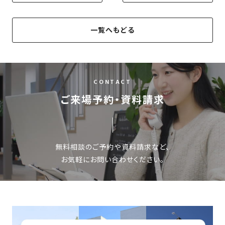
SDGs
仕
様
一覧へもどる
自
由
設
計
CONTACT
香
ア
ご来場予約・資料請求
川
フ
モ
タ
デ
ー
ル
フ
無料相談のご予約や資料請求など、
ハ
ォ
お気軽にお問い合わせください。
ウ
ロ
ス
ー
と
充
実