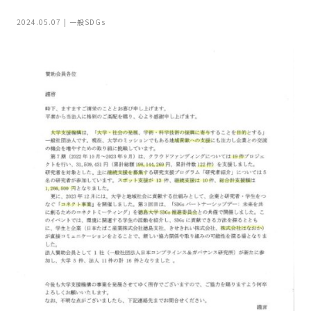
家
お
2024.05.07
一般
SDGs
づ
客
く
様
り
へ
詳
し
施
モ
く
工
デ
見
る
実
ル
例
ハ
ウ
エ
専
ス
ク
属
ス
大
テ
工・
お
リ
社
は
客
ア
な
員
様
お
お
大
の
か