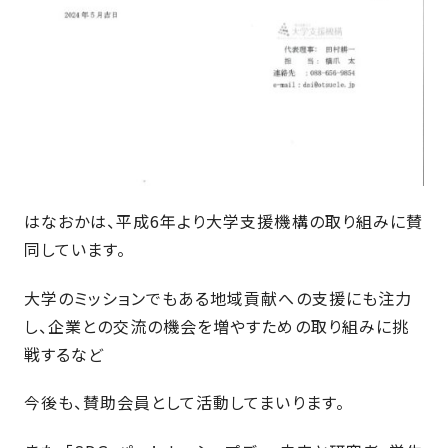
近
工
モ
声
く
長
デ
の
期
ル
建
お
お
優
ハ
築
客
知
良
ウ
現
様
ら
住
ス
場
の
せ
宅
一
イ
お
認
覧
ン
引
定
はなおかは、平成6年より大学支援機構の取り組みに賛
は
イ
会
タ
き
基
こ
同しています。
ち
ベ
社
ビ
渡
準
ら
ン
情
ュ
し
を
大学のミッションでもある地域貢献への支援にも注力
ト
報
ー
物
採
し、企業との交流の機会を増やすための取り組みに挑
情
件
徳
用
お
戦するなど
報
島
客
暮
ワ
ご
モ
新
様
ら
ン
今後も、賛助会員として活動してまいります。
あ
デ
着
ア
し
ス
い
ル
情
ン
づ
ト