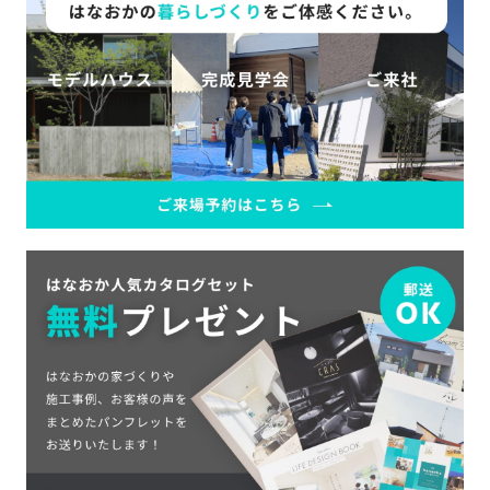
の
保
証
高
技
術
者
集
団
数
多
く
の
実
績