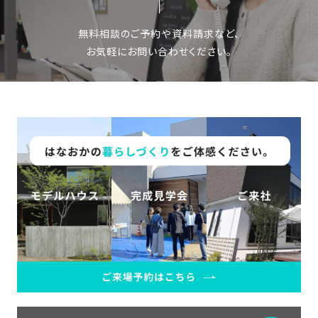
の
保
無料相談のご予約や資料請求など、
証
お気軽にお問い合わせください。
高
技
術
者
集
団
数
多
く
の
実
績