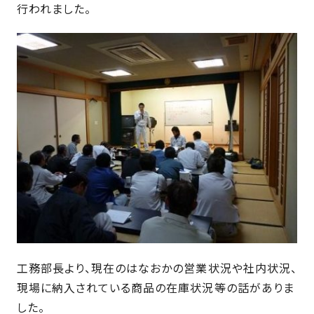
近
工
行われました。
モ
声
く
長
デ
の
期
ル
建
お
お
優
ハ
築
客
知
良
ウ
現
様
ら
住
ス
場
の
せ
宅
一
イ
お
認
覧
ン
引
定
は
イ
会
タ
き
基
こ
ち
ベ
社
ビ
渡
準
ら
ン
情
ュ
し
を
ト
報
ー
物
採
情
件
徳
用
お
報
島
客
暮
ワ
工務部長より、現在のはなおかの営業状況や社内状況、
ご
モ
新
様
ら
ン
現場に納入されている商品の在庫状況等の話がありま
あ
デ
着
ア
し
ス
い
した。
ル
情
ン
づ
ト