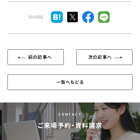
SDGs
仕
様
SHARE
自
由
設
計
香
ア
前の記事へ
次の記事へ
川
フ
モ
タ
デ
ー
一覧へもどる
ル
フ
ハ
ォ
ウ
ロ
ス
ー
CONTACT
と
ご来場予約・資料請求
充
実