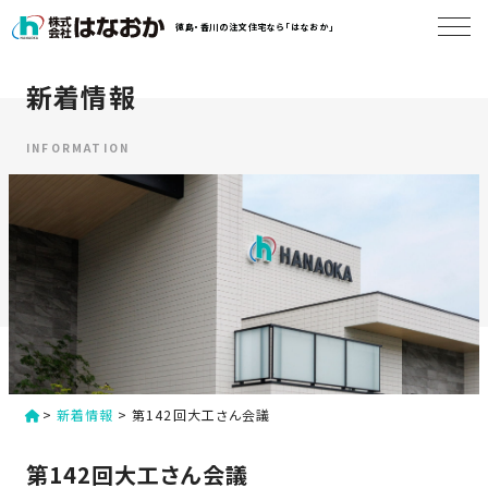
コ
徳島・香川の注文住宅なら「はなおか」
ン
テ
ン
新着情報
は
ツ
な
へ
お
INFORMATION
ス
か
キ
に
ッ
つ
プ
い
す
て
る
は
初
な
>
新着情報
>
第142回大工さん会議
め
お
か
て
第142回大工さん会議
の
の