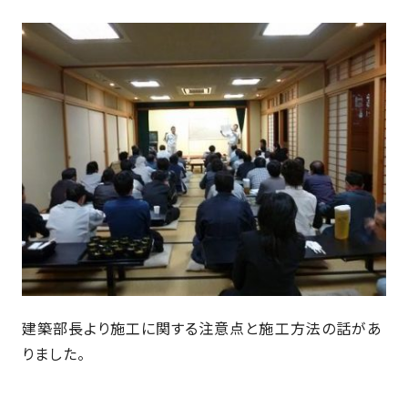
さ
ハ
報
ケ
く
ッ
つ
ウ
ー
り
プ
ス
会
ト
の
の
徳
香
社
レ
家
島
川
概
シ
づ
モ
モ
要
ピ
く
デ
デ
ル
ル
り
ス
よ
ハ
ハ
タ
く
暮
ウ
ウ
ッ
あ
ら
ス
ス
フ・
る
し
大
質
を
工
問
守
紹
る
介
技
建築部長より施工に関する注意点と施工方法の話があ
術、
りました。
hanaco
標
準