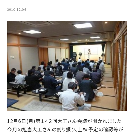
家
お
2010.12.06
づ
客
く
様
り
へ
詳
し
施
モ
く
工
デ
見
る
実
ル
例
ハ
ウ
エ
専
ス
ク
属
ス
大
テ
工・
お
リ
社
は
客
ア
な
12月6日(月)第１４２回大工さん会議が開かれました。
員
様
お
お
大
今月の担当大工さんの割り振り、上棟予定の確認等が
の
か