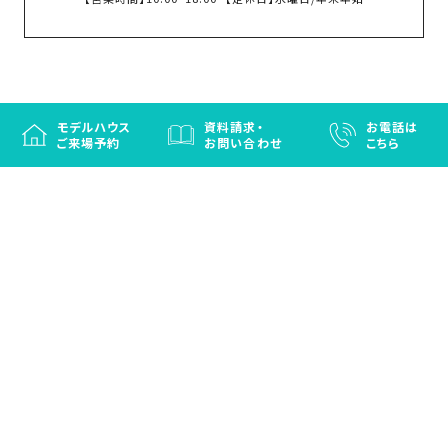
モデルハウス
資料請求・
お電話は
ご来場予約
お問い合わせ
こちら
徳島と香川の注文住宅・OBお施主さまのための
リフォームなら「はなおか」
注文住宅／建売住宅／OBお施主さまのためのリフォーム／エクステリ
ア