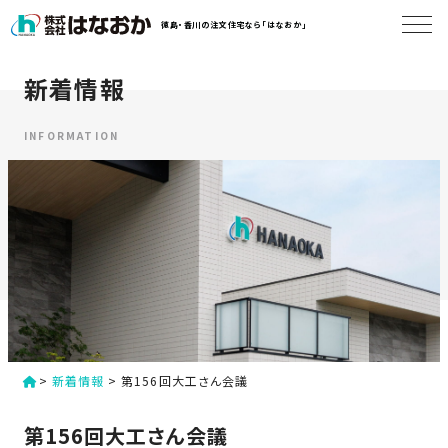
コ
徳島・香川の注文住宅なら「はなおか」
ン
テ
ン
新着情報
は
ツ
な
へ
お
INFORMATION
ス
か
キ
に
ッ
つ
プ
い
す
て
る
は
初
な
>
新着情報
>
第156回大工さん会議
め
お
か
て
第156回大工さん会議
の
の