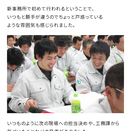
近
工
モ
声
新事務所で初めて行われるということで、
く
長
デ
の
いつもと勝手が違うのでちょっと戸惑っている
期
ル
建
ような雰囲気も感じられました。
お
お
優
ハ
築
客
知
良
ウ
現
様
ら
住
ス
場
の
せ
宅
一
イ
お
認
覧
ン
引
定
は
イ
会
タ
き
基
こ
ち
ベ
社
ビ
渡
準
ら
ン
情
ュ
し
を
ト
報
ー
物
採
情
件
徳
用
お
報
島
客
暮
ワ
ご
モ
新
様
ら
ン
あ
デ
着
ア
いつものように次の現場への担当決めや、工務課から
し
ス
い
ル
情
ン
づ
ト