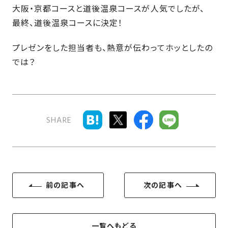
SDGs
仕
大阪・京都コースと道後温泉コースが人気でしたが、
様
最終、道後温泉コースに決定！
自
プレゼンをした担当者も、熱意が伝わってホッとしたの
由
設
では？
計
香
ア
川
フ
モ
タ
SHARE
デ
ー
ル
フ
ハ
ォ
ウ
ロ
ス
ー
前の記事へ
次の記事へ
と
充
実
一覧へもどる