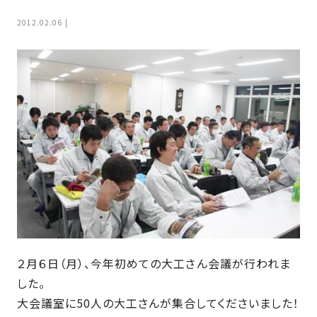
家
お
2012.02.06
づ
客
く
様
り
へ
詳
し
施
モ
く
工
デ
見
る
実
ル
例
ハ
ウ
エ
専
ス
ク
属
ス
大
テ
工・
お
リ
２月６日（月）、今年初めての大工さん会議が行われま
社
は
客
ア
した。
な
員
様
お
大会議室に50人の大工さんが集合してくださいました！
お
大
の
か