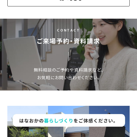
の
保
証
高
CONTACT
技
ご来場予約・資料請求
術
者
集
団
無料相談のご予約や資料請求など、
数
お気軽にお問い合わせください。
多
く
の
実
績