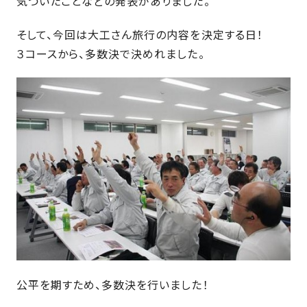
気づいたことなどの発表がありました。
さ
ハ
報
ケ
く
ッ
つ
ウ
ー
り
そして、今回は大工さん旅行の内容を決定する日！
プ
ス
会
ト
の
の
３コースから、多数決で決めれました。
徳
香
社
レ
家
島
川
概
シ
づ
モ
モ
要
ピ
く
デ
デ
ル
ル
り
ス
よ
ハ
ハ
タ
く
暮
ウ
ウ
ッ
あ
ら
ス
ス
フ・
る
し
大
質
を
工
問
守
紹
る
介
技
術、
hanaco
標
公平を期すため、多数決を行いました！
準