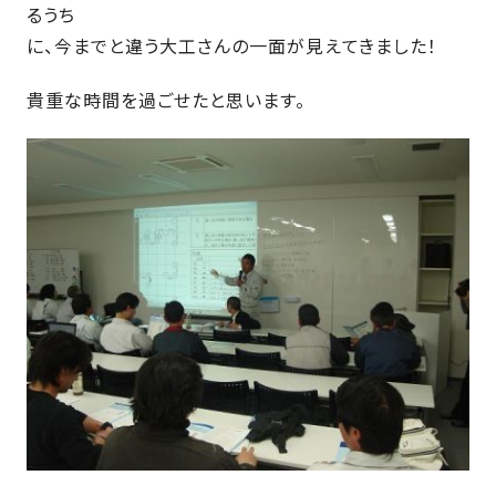
るうち
さ
ハ
報
ケ
く
ッ
つ
に、今までと違う大工さんの一面が見えてきました！
ウ
ー
り
プ
ス
会
ト
の
の
貴重な時間を過ごせたと思います。
徳
香
社
レ
家
島
川
概
シ
づ
モ
モ
要
ピ
く
デ
デ
ル
ル
り
ス
よ
ハ
ハ
タ
く
暮
ウ
ウ
ッ
あ
ら
ス
ス
フ・
る
し
大
質
を
工
問
守
紹
る
介
技
術、
hanaco
標
準