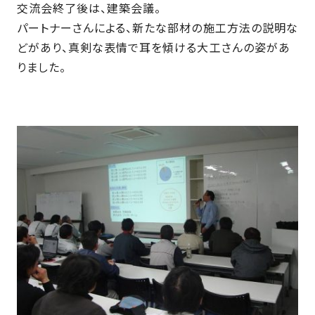
SDGs
仕
交流会終了後は、建築会議。
様
パートナーさんによる、新たな部材の施工方法の説明な
どがあり、真剣な表情で耳を傾ける大工さんの姿があ
自
由
りました。
設
計
香
ア
川
フ
モ
タ
デ
ー
ル
フ
ハ
ォ
ウ
ロ
ス
ー
と
充
実