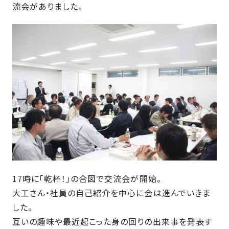
近
工
流会がありました。
モ
声
く
長
デ
の
期
ル
建
お
お
優
ハ
築
客
知
良
ウ
現
様
ら
住
ス
場
の
せ
宅
一
イ
お
認
覧
ン
引
定
は
イ
会
タ
き
基
こ
ち
ベ
社
ビ
渡
準
ら
ン
情
ュ
し
を
ト
報
ー
物
採
情
件
徳
用
お
17時に「乾杯！」の合図で交流会が開始。
報
島
客
暮
ワ
大工さん・社員の自己紹介を中心に会は進んでいきま
ご
モ
新
様
ら
ン
した。
あ
デ
着
ア
し
ス
互いの趣味や最近起こった身の回りの出来事を発表す
い
ル
情
ン
づ
ト