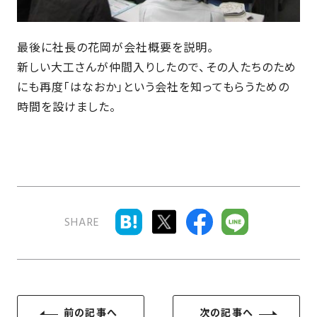
の
保
証
最後に社長の花岡が会社概要を説明。
高
新しい大工さんが仲間入りしたので、その人たちのため
技
にも再度「はなおか」という会社を知ってもらうための
術
時間を設けました。
者
集
団
数
多
く
SHARE
の
実
績
前の記事へ
次の記事へ