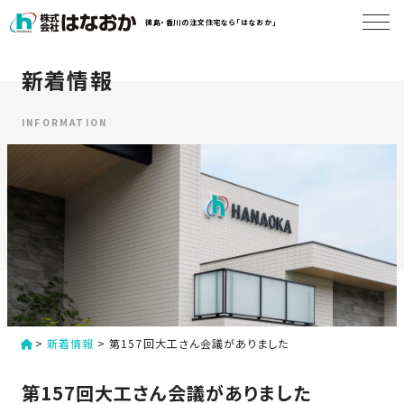
コ
徳島・香川の注文住宅なら「はなおか」
ン
テ
ン
新着情報
は
ツ
な
へ
お
INFORMATION
ス
か
キ
に
ッ
つ
プ
い
す
て
る
は
初
な
>
新着情報
>
第157回大工さん会議がありました
め
お
か
て
第157回大工さん会議がありました
の
の