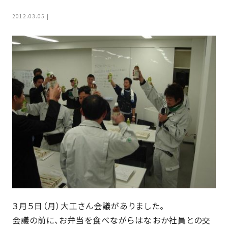
家
お
2012.03.05
づ
客
く
様
り
へ
詳
し
施
モ
く
工
デ
見
る
実
ル
例
ハ
ウ
エ
専
ス
ク
属
ス
大
テ
工・
お
リ
社
は
客
ア
な
３月５日（月）大工さん会議がありました。
員
様
お
お
大
会議の前に、お弁当を食べながらはなおか社員との交
の
か