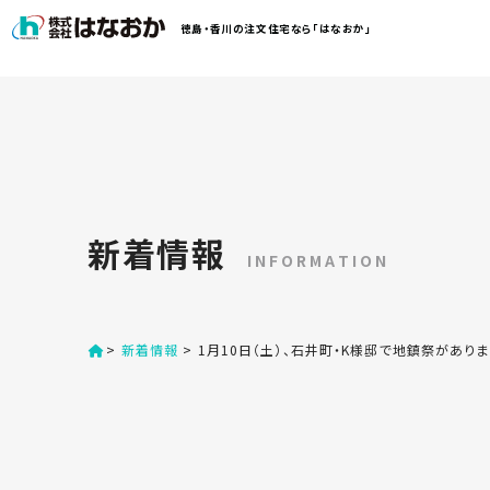
コ
徳島・香川の注文住宅なら「はなおか」
ン
テ
ン
は
ツ
な
へ
お
ス
か
キ
に
ッ
つ
新着情報
プ
い
INFORMATION
す
て
る
>
新着情報
>
1月10日（土）、石井町・K様邸で地鎮祭があり
は
初
な
め
お
か
て
の
の