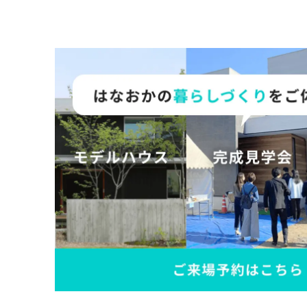
の
保
証
高
技
術
者
集
団
数
多
く
の
実
績