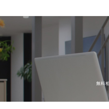
SDGs
仕
様
自
由
設
計
香
ア
川
フ
モ
タ
デ
ー
ル
フ
ハ
ォ
ウ
ロ
無料
ス
ー
と
充
実