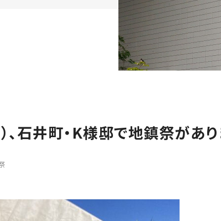
土）、石井町・K様邸で地鎮祭があ
祭