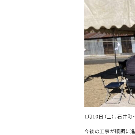
近
工
モ
声
く
長
デ
の
期
ル
建
お
お
優
ハ
築
客
知
良
ウ
現
様
ら
住
ス
場
の
せ
宅
一
イ
お
認
覧
ン
引
定
は
イ
会
タ
き
基
こ
ち
ベ
社
ビ
渡
準
ら
ン
情
ュ
し
を
ト
報
ー
物
採
情
件
徳
用
お
報
島
客
暮
ワ
ご
1月10日（土）、石井
モ
新
様
ら
ン
あ
デ
着
ア
し
ス
今後の工事が順調に進
い
ル
情
ン
づ
ト