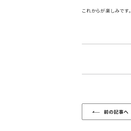
さ
ハ
報
ケ
く
ッ
これからが楽しみです
つ
ウ
ー
り
プ
ス
会
ト
の
の
徳
香
社
レ
家
島
川
概
シ
づ
モ
モ
要
ピ
く
デ
デ
ル
ル
り
ス
よ
ハ
ハ
タ
く
暮
ウ
ウ
ッ
あ
ら
ス
ス
フ・
る
し
大
質
を
工
問
守
紹
る
介
技
前の記事へ
術、
hanaco
標
準