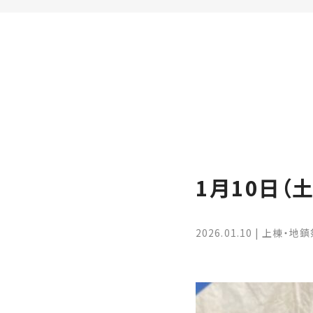
家
お
づ
客
く
様
り
へ
詳
し
施
モ
く
工
デ
見
る
実
ル
例
ハ
1月10日（
ウ
エ
専
ス
ク
属
ス
大
2026.01.10
上棟・地鎮
テ
工・
お
リ
社
は
客
ア
な
員
様
お
お
大
の
か