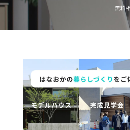
の
無料
保
証
高
技
術
者
集
団
数
多
く
の
実
績