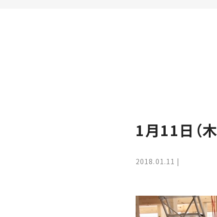
家
お
づ
客
く
様
り
へ
詳
し
施
モ
く
工
デ
見
る
実
ル
例
ハ
1月11日（
ウ
エ
専
ス
ク
属
ス
大
2018.01.11
テ
工・
お
リ
社
は
客
ア
な
員
様
お
お
大
の
か