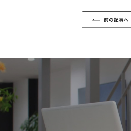
SDGs
仕
様
前の記事へ
自
由
設
計
香
ア
川
フ
モ
タ
デ
ー
ル
フ
ハ
ォ
ウ
ロ
ス
ー
と
充
実