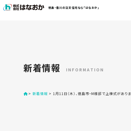
コ
徳島・香川の注文住宅なら「はなおか」
ン
テ
ン
は
ツ
な
へ
お
ス
か
キ
に
ッ
つ
新着情報
プ
い
INFORMATION
す
て
る
>
新着情報
>
1月11日（木）、徳島市・M様邸で上棟式があり
は
初
な
め
お
か
て
の
の