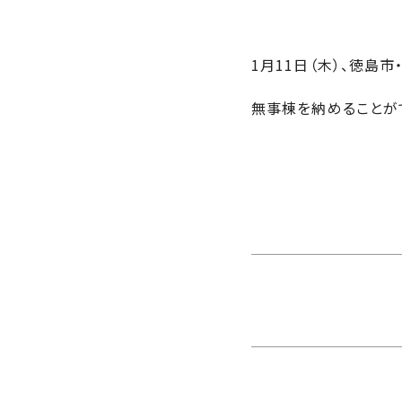
さ
ハ
報
ケ
く
ッ
つ
ウ
ー
り
プ
ス
会
1月11日（木）、徳島
ト
の
の
徳
香
社
レ
家
島
川
無事棟を納めることが
概
シ
づ
モ
モ
要
ピ
く
デ
デ
ル
ル
り
ス
よ
ハ
ハ
タ
く
暮
ウ
ウ
ッ
あ
ら
ス
ス
フ・
る
し
大
質
を
工
問
守
紹
る
介
技
術、
hanaco
標
準