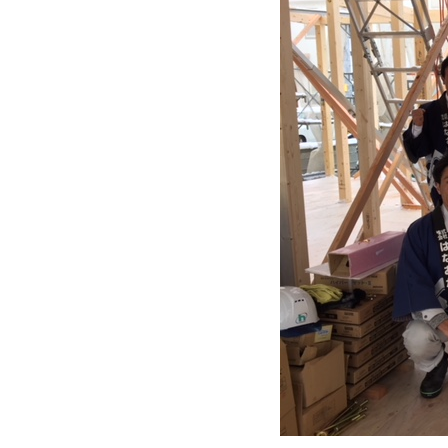
近
工
モ
声
く
長
デ
の
期
ル
建
お
お
優
ハ
築
客
知
良
ウ
現
様
ら
住
ス
場
の
せ
宅
一
イ
お
認
覧
ン
引
定
は
イ
会
タ
き
基
こ
ち
ベ
社
ビ
渡
準
ら
ン
情
ュ
し
を
ト
報
ー
物
採
情
件
徳
用
お
報
島
客
暮
ワ
ご
モ
新
様
ら
ン
あ
デ
着
ア
し
ス
い
ル
情
ン
づ
ト