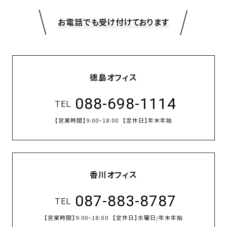
の
＼
／
保
お電話でも受け付けております
証
高
技
術
徳島オフィス
者
集
088-698-1114
TEL
団
【営業時間】
9:00~18:00
【定休日】
年末年始
数
多
く
の
香川オフィス
実
績
087-883-8787
TEL
【営業時間】
9:00~18:00
【定休日】
水曜日/年末年始