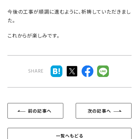
近
工
モ
声
く
今後の工事が順調に進むように、祈祷していただきまし
長
デ
の
た。
期
ル
建
お
お
優
ハ
築
客
知
これからが楽しみです。
良
ウ
現
様
ら
住
ス
場
の
せ
宅
一
イ
お
認
覧
ン
引
定
は
SHARE
イ
会
タ
き
基
こ
ち
ベ
社
ビ
渡
準
ら
ン
情
ュ
し
を
ト
報
ー
物
採
情
件
徳
用
お
前の記事へ
次の記事へ
報
島
客
暮
ワ
ご
モ
新
様
ら
ン
あ
デ
着
ア
し
ス
い
一覧へもどる
ル
情
ン
づ
ト