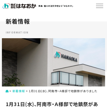
コ
徳島・香川の注文住宅なら「はなおか」
ン
テ
ン
新着情報
は
ツ
な
へ
お
INFORMATION
ス
か
キ
に
ッ
つ
プ
い
す
て
る
は
初
な
>
新着情報
>
1月31日(水)、阿南市・Ａ様邸で地鎮祭がありました
め
お
か
て
1月31日(水)、阿南市・Ａ様邸で地鎮祭があ
の
の