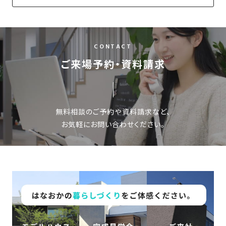
さ
ハ
報
ケ
く
ッ
つ
ウ
ー
り
プ
ス
会
ト
の
の
徳
香
CONTACT
社
レ
家
島
川
概
シ
ご来場予約・資料請求
づ
モ
モ
要
ピ
く
デ
デ
ル
ル
り
ス
よ
ハ
ハ
タ
く
暮
ウ
ウ
無料相談のご予約や資料請求など、
ッ
あ
ら
ス
ス
お気軽にお問い合わせください。
フ・
る
し
大
質
を
工
問
守
紹
る
介
技
術、
hanaco
標
準