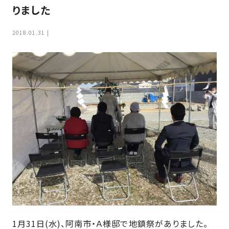
家
りました
お
づ
客
く
2018.01.31
様
り
へ
詳
し
施
モ
く
工
デ
見
る
実
ル
例
ハ
ウ
エ
専
ス
ク
属
ス
大
テ
工・
お
リ
社
は
客
ア
な
員
様
お
お
大
1月31日(水)、阿南市・Ａ様邸で地鎮祭がありました。
の
か