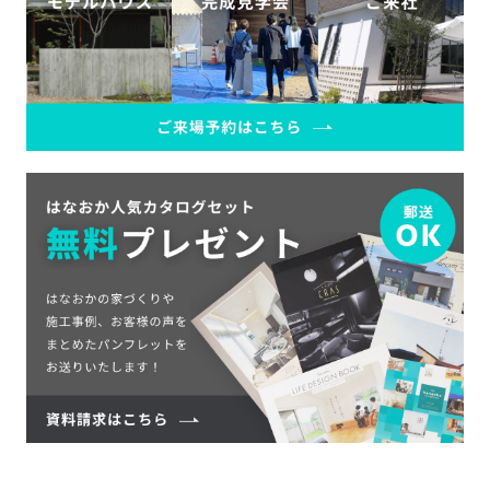
SDGs
仕
様
自
由
設
計
香
ア
川
フ
モ
タ
デ
ー
ル
フ
ハ
ォ
ウ
ロ
ス
ー
と
充
実