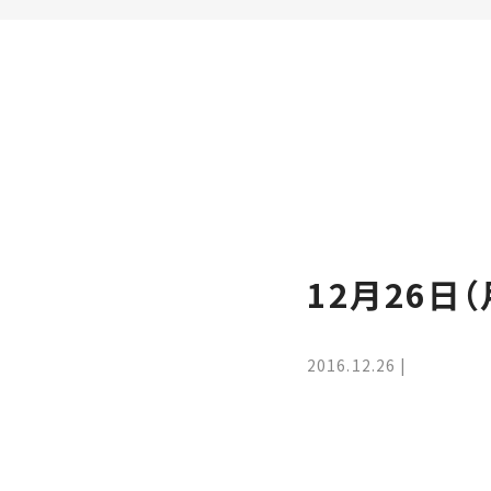
家
お
づ
客
く
様
り
へ
詳
し
施
モ
く
工
デ
見
る
実
ル
例
ハ
12月26日
ウ
エ
専
ス
ク
属
ス
大
2016.12.26
テ
工・
お
リ
社
は
客
ア
な
員
様
お
お
大
の
か