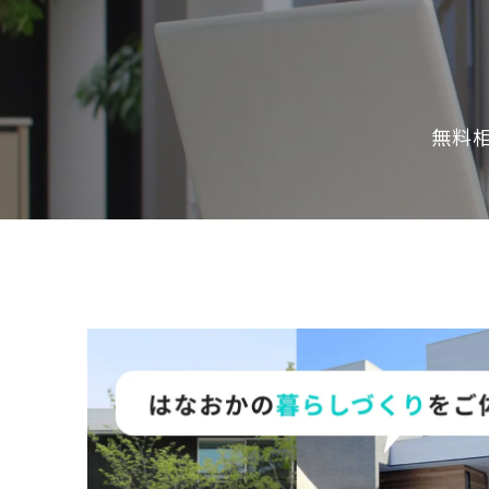
の
保
証
高
技
無料
術
者
集
団
数
多
く
の
実
績