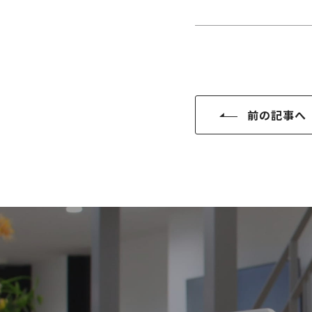
SDGs
仕
様
自
由
設
計
前の記事へ
香
ア
川
フ
モ
タ
デ
ー
ル
フ
ハ
ォ
ウ
ロ
ス
ー
と
充
実