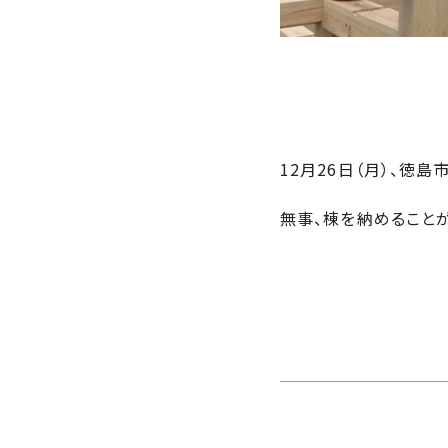
さ
ハ
報
ケ
く
ッ
つ
ウ
ー
り
プ
ス
会
ト
の
の
徳
香
社
レ
家
島
川
概
シ
づ
モ
モ
要
ピ
く
デ
デ
12月26日（月）、徳
ル
ル
り
ス
よ
ハ
ハ
タ
く
暮
ウ
ウ
無事、棟を納めることが
ッ
あ
ら
ス
ス
フ・
る
し
大
質
を
工
問
守
紹
る
介
技
術、
hanaco
標
準