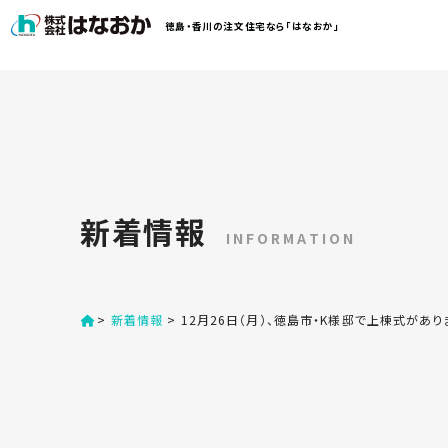
コ
徳島・香川の注文住宅なら「はなおか」
ン
テ
ン
は
ツ
な
へ
お
ス
か
キ
に
ッ
つ
新着情報
プ
い
INFORMATION
す
て
る
>
新着情報
>
12月26日（月）、徳島市・K様邸で上棟式があり
は
初
な
め
お
か
て
の
の