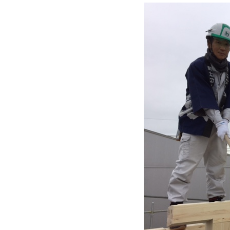
近
工
モ
声
く
長
デ
の
期
ル
建
お
お
優
ハ
築
客
知
良
ウ
現
様
ら
住
ス
場
の
せ
宅
一
イ
お
認
覧
ン
引
定
は
イ
会
タ
き
基
こ
ち
ベ
社
ビ
渡
準
ら
ン
情
ュ
し
を
ト
報
ー
物
採
情
件
徳
用
お
報
島
客
暮
ワ
ご
モ
新
様
ら
ン
あ
デ
着
ア
し
ス
い
ル
情
ン
づ
ト