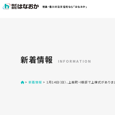
コ
徳島・香川の注文住宅なら「はなおか」
ン
テ
ン
は
ツ
な
へ
お
ス
か
キ
に
ッ
つ
新着情報
プ
い
INFORMATION
す
て
る
>
新着情報
>
1月14日（日）、上板町・I様邸で上棟式がありま
は
初
な
め
お
か
て
の
の