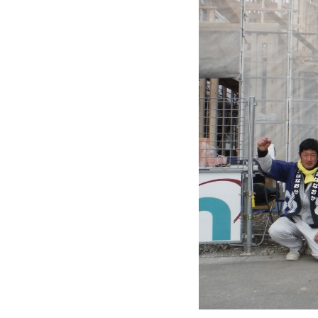
近
工
モ
声
く
長
デ
の
期
ル
建
お
お
優
ハ
築
客
知
良
ウ
現
様
ら
住
ス
場
の
せ
宅
一
イ
お
認
覧
ン
引
定
は
イ
会
タ
き
基
こ
ち
ベ
社
ビ
渡
準
ら
ン
情
ュ
し
を
ト
報
ー
物
採
情
件
徳
用
お
報
島
客
暮
ワ
ご
モ
新
様
ら
ン
あ
デ
着
ア
し
ス
い
ル
情
ン
づ
ト