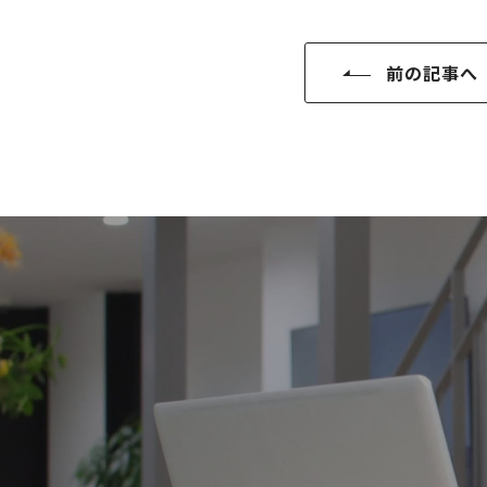
SDGs
仕
様
前の記事へ
自
由
設
計
香
ア
川
フ
モ
タ
デ
ー
ル
フ
ハ
ォ
ウ
ロ
ス
ー
と
充
実