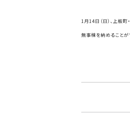
さ
ハ
報
ケ
く
ッ
つ
ウ
ー
り
プ
ス
会
1月14日（日）、上板
ト
の
の
徳
香
社
レ
家
島
川
無事棟を納めることが
概
シ
づ
モ
モ
要
ピ
く
デ
デ
ル
ル
り
ス
よ
ハ
ハ
タ
く
暮
ウ
ウ
ッ
あ
ら
ス
ス
フ・
る
し
大
質
を
工
問
守
紹
る
介
技
術、
hanaco
標
準