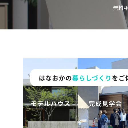
の
無料
保
証
高
技
術
者
集
団
数
多
く
の
実
績