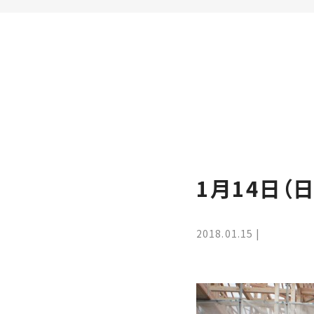
家
お
づ
客
く
様
り
へ
詳
し
施
モ
く
工
デ
見
る
実
ル
例
ハ
1月14日（
ウ
エ
専
ス
ク
属
ス
大
2018.01.15
テ
工・
お
リ
社
は
客
ア
な
員
様
お
お
大
の
か