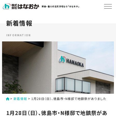
コ
徳島・香川の注文住宅なら「はなおか」
ン
テ
ン
新着情報
は
ツ
な
へ
お
INFORMATION
ス
か
キ
に
ッ
つ
プ
い
す
て
る
は
初
な
>
新着情報
>
1月28日（日）、徳島市・N様邸で地鎮祭がありました
め
お
か
て
1月28日（日）、徳島市・N様邸で地鎮祭があ
の
の