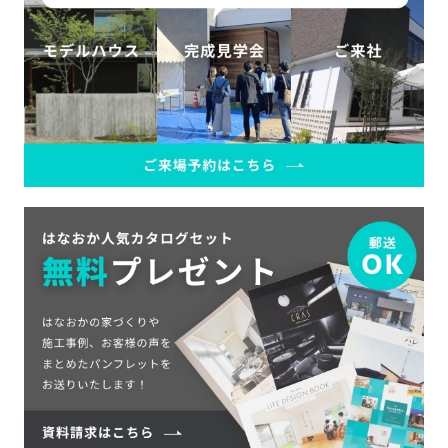
SDGs
仕
様
自
由
設
計
香
ア
川
フ
モ
タ
デ
ー
ル
フ
ハ
ォ
ウ
ロ
ス
ー
と
充
実