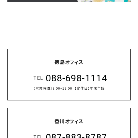
の
保
証
高
技
術
者
集
徳島オフィス
団
数
088-698-1114
TEL
多
【営業時間】
9:00~18:00
【定休日】
年末年始
く
の
実
績
香川オフィス
087-883-8787
TEL