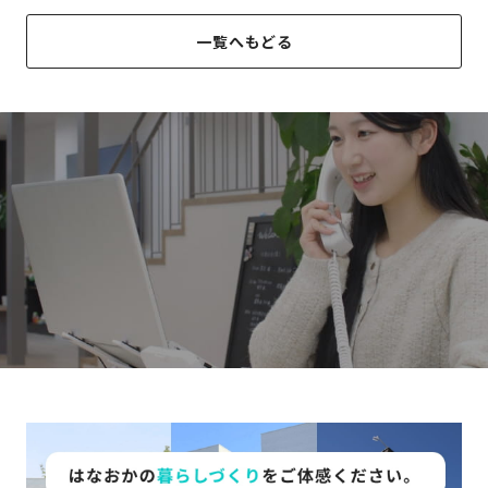
さ
ハ
報
ケ
く
ッ
つ
一覧へもどる
ウ
ー
り
プ
ス
会
ト
の
の
徳
香
社
レ
家
島
川
概
シ
づ
モ
モ
要
ピ
く
デ
デ
ル
ル
り
ス
よ
ハ
ハ
タ
く
暮
ウ
ウ
ッ
あ
ら
ス
ス
フ・
る
し
大
質
を
工
問
守
紹
る
介
技
術、
hanaco
標
準