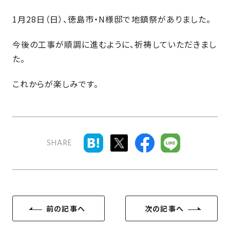
近
工
モ
声
く
1月28日（日）、徳島市・N様邸で地鎮祭がありました。
長
デ
の
期
ル
建
今後の工事が順調に進むように、祈祷していただきまし
お
お
優
ハ
築
客
知
た。
良
ウ
現
様
ら
住
ス
場
の
これからが楽しみです。
せ
宅
一
イ
お
認
覧
ン
引
定
は
イ
会
タ
き
基
こ
ち
ベ
社
ビ
渡
準
ら
SHARE
ン
情
ュ
し
を
ト
報
ー
物
採
情
件
徳
用
お
報
島
客
暮
ワ
ご
モ
新
様
ら
ン
前の記事へ
次の記事へ
あ
デ
着
ア
し
ス
い
ル
情
ン
づ
ト