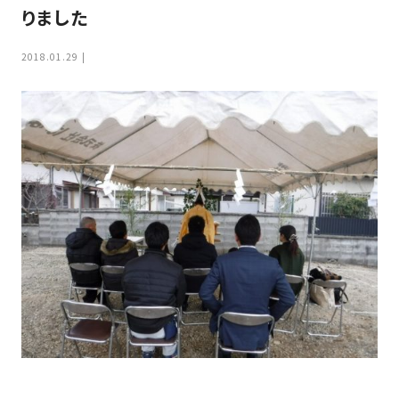
家
りました
お
づ
客
く
2018.01.29
様
り
へ
詳
し
施
モ
く
工
デ
見
る
実
ル
例
ハ
ウ
エ
専
ス
ク
属
ス
大
テ
工・
お
リ
社
は
客
ア
な
員
様
お
お
大
の
か