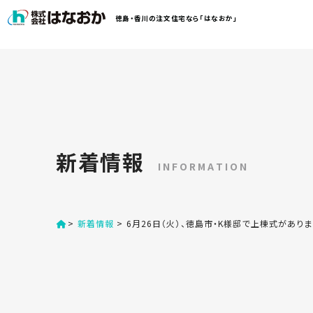
コ
徳島・香川の注文住宅なら「はなおか」
ン
テ
ン
は
ツ
な
へ
お
ス
か
キ
に
ッ
つ
新着情報
プ
い
INFORMATION
す
て
る
>
新着情報
>
6月26日（火）、徳島市・K様邸で上棟式があり
は
初
な
め
お
か
て
の
の