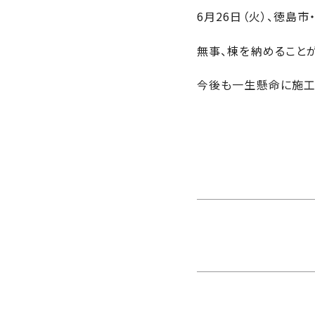
さ
ハ
報
6月26日（火）、徳島
ケ
く
ッ
つ
ウ
ー
り
プ
ス
会
無事、棟を納めること
ト
の
の
徳
香
社
レ
家
島
川
今後も一生懸命に施工
概
シ
づ
モ
モ
要
ピ
く
デ
デ
ル
ル
り
ス
よ
ハ
ハ
タ
く
暮
ウ
ウ
ッ
あ
ら
ス
ス
フ・
る
し
大
質
を
工
問
守
紹
る
介
技
術、
hanaco
標
準