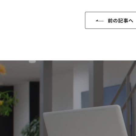
SDGs
仕
様
前の記事へ
自
由
設
計
香
ア
川
フ
モ
タ
デ
ー
ル
フ
ハ
ォ
ウ
ロ
ス
ー
と
充
実