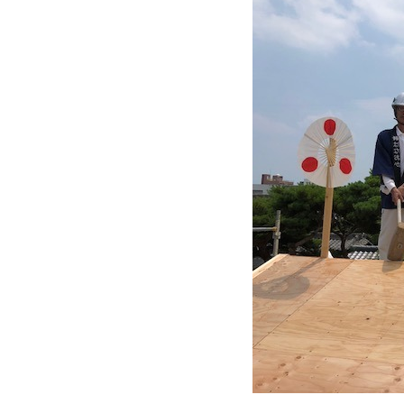
近
工
モ
声
く
長
デ
の
期
ル
建
お
お
優
ハ
築
客
知
良
ウ
現
様
ら
住
ス
場
の
せ
宅
一
イ
お
認
覧
ン
引
定
は
イ
会
タ
き
基
こ
ち
ベ
社
ビ
渡
準
ら
ン
情
ュ
し
を
ト
報
ー
物
採
情
件
徳
用
お
報
島
客
暮
ワ
ご
モ
新
様
ら
ン
あ
デ
着
ア
し
ス
い
ル
情
ン
づ
ト