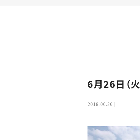
家
お
づ
客
く
様
り
へ
詳
し
施
モ
く
工
デ
見
る
実
ル
例
ハ
6月26日（
ウ
エ
専
ス
ク
属
ス
大
2018.06.26
テ
工・
お
リ
社
は
客
ア
な
員
様
お
お
大
の
か