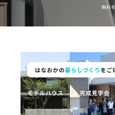
の
無料
保
証
高
技
術
者
集
団
数
多
く
の
実
績