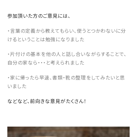
SDGs
仕
様
参加頂いた方のご意見には、
自
由
・言葉の定義から教えてもらい、使うとつかわないに分
設
けるということは勉強になりました
計
香
・片付けの基本を他の人と話し合いながらすることで、
ア
川
フ
自分の家なら・・・と考えられました
モ
タ
デ
ー
・家に帰ったら早速、書類・靴の整理をしてみたいと思
ル
フ
いました
ハ
ォ
ウ
ロ
などなど、前向きな意見がたくさん！
ス
ー
と
充
実