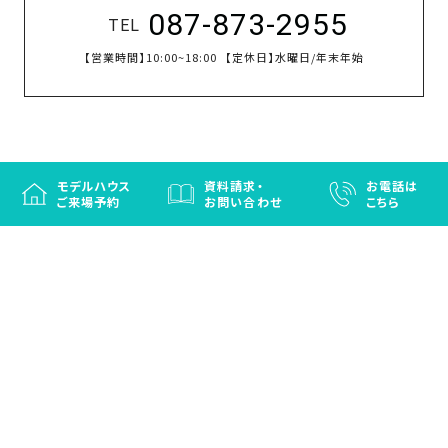
087-873-2955
TEL
【営業時間】
10:00~18:00
【定休日】
水曜日/年末年始
モデルハウス
資料請求・
お電話は
ご来場予約
お問い合わせ
こちら
徳島と香川の注文住宅・OBお施主さまのための
リフォームなら「はなおか」
注文住宅／建売住宅／OBお施主さまのためのリフォーム／エクステリ