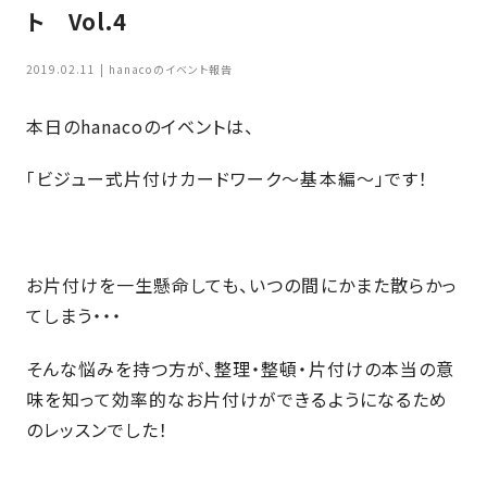
家
ト Vol.4
お
づ
客
く
2019.02.11
hanacoのイベント報告
様
り
へ
本日のhanacoのイベントは、
詳
し
施
モ
「ビジュー式片付けカードワーク～基本編～」です！
く
工
デ
見
る
実
ル
例
ハ
お片付けを一生懸命しても、いつの間にかまた散らかっ
ウ
エ
専
ス
てしまう・・・
ク
属
ス
大
そんな悩みを持つ方が、整理・整頓・片付けの本当の意
テ
工・
お
味を知って効率的なお片付けができるようになるため
リ
社
は
客
のレッスンでした！
ア
な
員
様
お
お
大
の
か