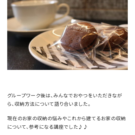
の
保
証
高
技
術
者
集
団
数
多
く
グループワーク後は、みんなでおやつをいただきなが
の
ら、収納方法について語り合いました。
実
績
現在のお家の収納の悩みやこれから建てるお家の収納
について、参考になる講座でした♪♪