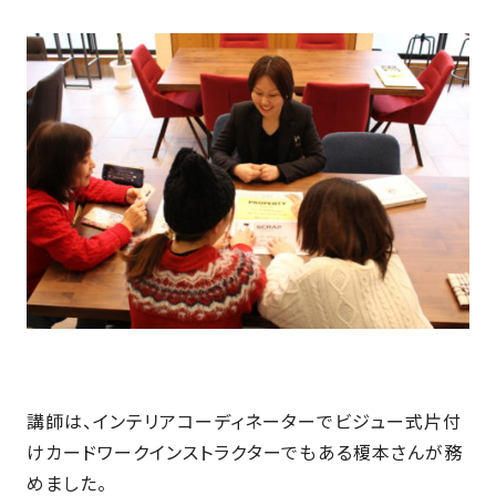
近
工
モ
声
く
長
デ
の
期
ル
建
お
お
優
ハ
築
客
知
良
ウ
現
様
ら
住
ス
場
の
せ
宅
一
イ
お
認
覧
ン
引
定
は
イ
会
タ
き
基
こ
ち
ベ
社
ビ
渡
準
ら
ン
情
ュ
し
を
ト
報
ー
物
採
情
件
徳
用
お
報
島
客
暮
ワ
講師は、インテリアコーディネーターでビジュー式片付
ご
モ
新
様
ら
ン
けカードワークインストラクターでもある榎本さんが務
あ
デ
着
ア
し
ス
い
めました。
ル
情
ン
づ
ト