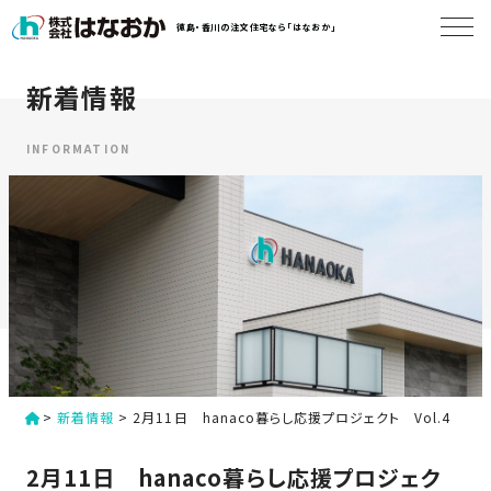
コ
徳島・香川の注文住宅なら「はなおか」
ン
テ
ン
新着情報
は
ツ
な
へ
お
INFORMATION
ス
か
キ
に
ッ
つ
プ
い
す
て
る
は
初
な
>
新着情報
>
2月11日 hanaco暮らし応援プロジェクト Vol.4
め
お
か
て
2月11日 hanaco暮らし応援プロジェク
の
の