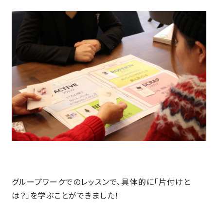
さ
ハ
報
ケ
く
ッ
つ
ウ
ー
り
プ
ス
会
ト
の
の
徳
香
社
レ
家
島
川
概
シ
づ
モ
モ
要
ピ
く
デ
デ
ル
ル
り
ス
よ
ハ
ハ
タ
く
暮
ウ
ウ
ッ
あ
ら
ス
ス
フ・
る
し
大
質
を
工
問
守
紹
る
介
技
グループワークでのレッスンで、具体的に「片付けと
術、
hanaco
は？」を学ぶことができました！
標
準