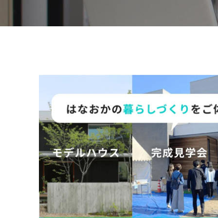
の
保
証
高
技
術
者
集
団
数
多
く
の
実
績