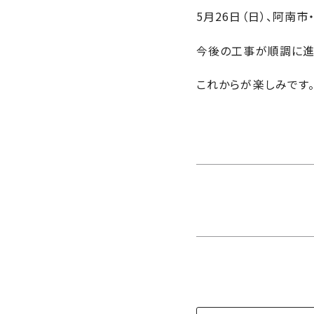
さ
ハ
報
5月26日（日）、阿南
ケ
く
ッ
つ
ウ
ー
り
プ
ス
会
今後の工事が順調に進
ト
の
の
徳
香
社
レ
家
島
川
これからが楽しみです
概
シ
づ
モ
モ
要
ピ
く
デ
デ
ル
ル
り
ス
よ
ハ
ハ
タ
く
暮
ウ
ウ
ッ
あ
ら
ス
ス
フ・
る
し
大
質
を
工
問
守
紹
る
介
技
術、
hanaco
標
準