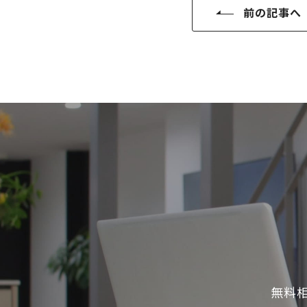
SDGs
仕
前の記事へ
様
自
由
設
計
香
ア
川
フ
モ
タ
デ
ー
ル
フ
ハ
ォ
ウ
ロ
ス
ー
と
充
無料
実