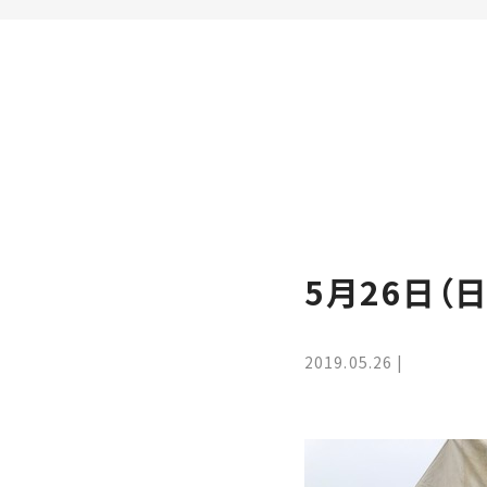
家
お
づ
客
く
様
り
へ
詳
し
施
モ
く
工
デ
見
る
実
ル
例
ハ
5月26日（
ウ
エ
専
ス
ク
属
ス
大
2019.05.26
テ
工・
お
リ
社
は
客
ア
な
員
様
お
お
大
の
か