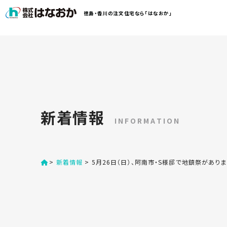
コ
徳島・香川の注文住宅なら「はなおか」
ン
テ
ン
は
ツ
な
へ
お
ス
か
キ
に
ッ
つ
新着情報
プ
い
INFORMATION
す
て
る
>
新着情報
>
5月26日（日）、阿南市・S様邸で地鎮祭があり
は
初
な
め
お
か
て
の
の