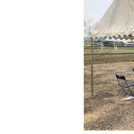
近
工
モ
声
く
長
デ
の
期
ル
建
お
お
優
ハ
築
客
知
良
ウ
現
様
ら
住
ス
場
の
せ
宅
一
イ
お
認
覧
ン
引
定
は
イ
会
タ
き
基
こ
ち
ベ
社
ビ
渡
準
ら
ン
情
ュ
し
を
ト
報
ー
物
採
情
件
徳
用
お
報
島
客
暮
ワ
ご
モ
新
様
ら
ン
あ
デ
着
ア
し
ス
い
ル
情
ン
づ
ト