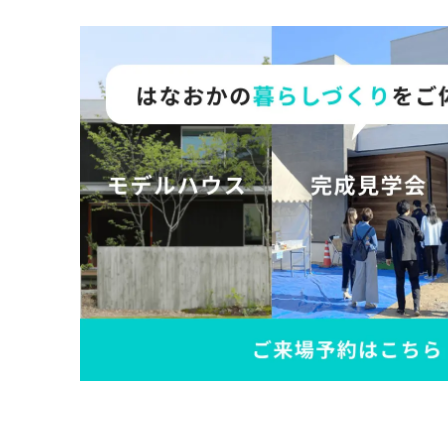
の
保
証
高
技
術
者
集
団
数
多
く
の
実
績