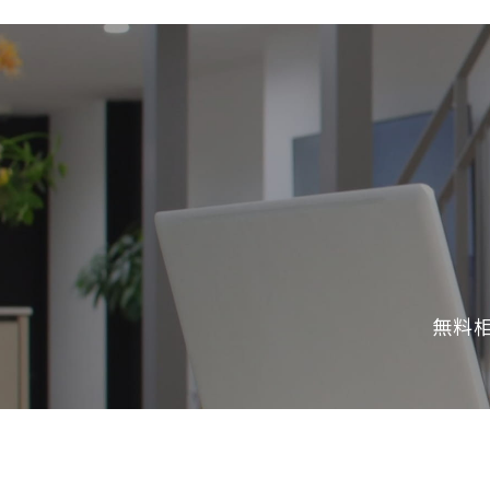
SDGs
仕
様
自
由
設
計
香
ア
川
フ
モ
タ
デ
ー
ル
フ
ハ
無料
ォ
ウ
ロ
ス
ー
と
充
実