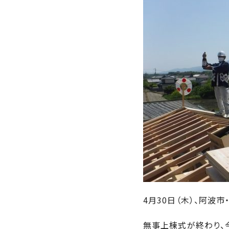
近
工
モ
声
く
長
デ
の
期
ル
建
お
お
優
ハ
築
客
知
良
ウ
現
様
ら
住
ス
場
の
せ
宅
一
イ
お
認
覧
ン
引
定
は
イ
会
タ
き
基
こ
ち
ベ
社
ビ
渡
準
ら
ン
情
ュ
し
を
ト
報
ー
物
採
情
件
徳
用
お
報
島
客
暮
ワ
ご
モ
4月30日（木）、阿波
新
様
ら
ン
あ
デ
着
ア
し
ス
い
無事上棟式が終わり、
ル
情
ン
づ
ト