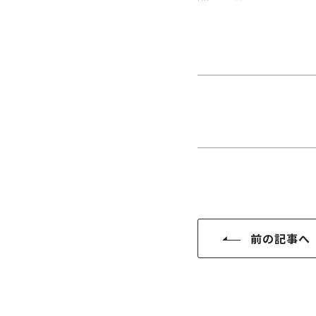
さ
ハ
報
ケ
く
ッ
つ
ウ
ー
り
プ
ス
会
ト
の
の
徳
香
社
レ
家
島
川
概
シ
づ
モ
モ
要
ピ
く
デ
デ
ル
ル
り
ス
よ
ハ
ハ
タ
く
暮
ウ
ウ
ッ
あ
ら
ス
ス
フ・
る
し
大
質
を
工
問
守
紹
る
前の記事へ
介
技
術、
hanaco
標
準