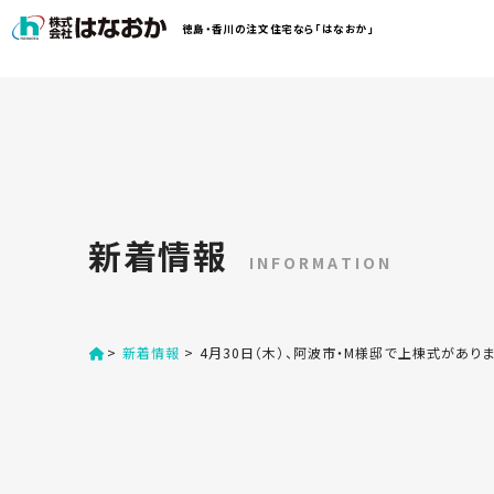
コ
徳島・香川の注文住宅なら「はなおか」
ン
テ
ン
は
ツ
な
へ
お
ス
か
キ
に
ッ
つ
新着情報
プ
い
INFORMATION
す
て
る
>
新着情報
>
4月30日（木）、阿波市・M様邸で上棟式があり
は
初
な
め
お
か
て
の
の