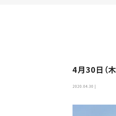
家
お
づ
客
く
様
り
へ
詳
し
施
モ
く
工
デ
見
る
実
ル
例
ハ
4月30日（
ウ
エ
専
ス
ク
属
ス
大
2020.04.30
テ
工・
お
リ
社
は
客
ア
な
員
様
お
お
大
の
か