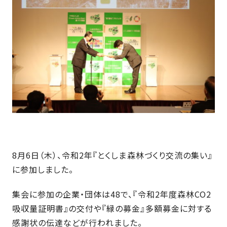
近
工
モ
声
く
長
デ
の
期
ル
建
お
お
優
ハ
築
客
知
良
ウ
現
様
ら
住
ス
場
の
せ
宅
一
イ
お
認
覧
ン
引
定
は
イ
会
タ
き
基
こ
ち
ベ
社
ビ
渡
準
ら
ン
情
ュ
し
を
8月6日（木）、令和2年『とくしま森林づくり交流の集い』
ト
報
ー
物
採
に参加しました。
情
件
徳
用
お
報
島
客
暮
ワ
集会に参加の企業・団体は48で、『令和2年度森林CO2
ご
モ
新
様
ら
ン
あ
吸収量証明書』の交付や『緑の募金』多額募金に対する
デ
着
ア
し
ス
い
感謝状の伝達などが行われました。
ル
情
ン
づ
ト