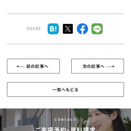
SDGs
仕
様
自
由
SHARE
設
計
香
ア
川
フ
モ
タ
前の記事へ
次の記事へ
デ
ー
ル
フ
ハ
ォ
一覧へもどる
ウ
ロ
ス
ー
と
充
CONTACT
実
ご来場予約・資料請求