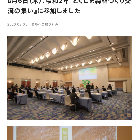
8月6日（木）、令和2年『とくしま森林づくり交
家
お
流の集い』に参加しました
づ
客
く
様
2020.08.06
環境への取り組み
り
へ
詳
し
施
モ
く
工
デ
見
る
実
ル
例
ハ
ウ
エ
専
ス
ク
属
ス
大
テ
工・
お
リ
社
は
客
ア
な
員
様
お
お
大
の
か