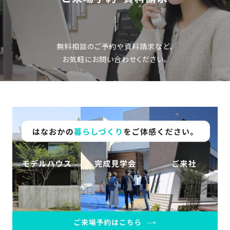
の
保
証
高
無料相談のご予約や資料請求など、
技
お気軽にお問い合わせください。
術
者
集
団
数
多
く
の
実
績