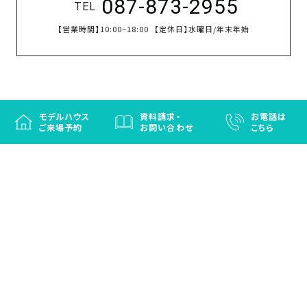
087-873-2955
TEL
【営業時間】
10:00~18:00
【定休日】
水曜日/年末年始
モデルハウス
資料請求・
お電話は
ご来場予約
お問い合わせ
こちら
徳島と香川の注文住宅・OBお施主さまのための
リフォームなら「はなおか」
注文住宅／建売住宅／OBお施主さまのためのリフォーム／エクステリ
ア