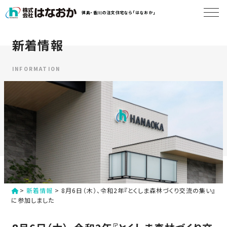
コ
徳島・香川の注文住宅なら「はなおか」
ン
テ
ン
新着情報
は
ツ
な
へ
お
INFORMATION
ス
か
キ
に
ッ
つ
プ
い
す
て
る
は
初
な
>
新着情報
>
8月6日（木）、令和2年『とくしま森林づくり交流の集い』
め
お
に参加しました
か
て
の
の