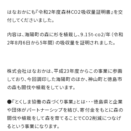
さ
ハ
報
ケ
く
ッ
つ
はなおかにも『令和2年度森林CO2吸収量証明書』を交
ウ
ー
り
プ
ス
付してくださいました。
会
ト
の
の
徳
香
社
レ
家
島
川
内容は、海陽町の森に杉を植栽し、9.15t-co2/年（令和
概
シ
づ
モ
モ
2年8月6日から5年間）の吸収量を証明されました。
要
ピ
く
デ
デ
ル
ル
り
ス
よ
ハ
ハ
タ
く
暮
ウ
ウ
ッ
あ
ら
ス
ス
株式会社はなおかは、平成23年度からこの事業に参画
フ・
る
し
しており、今回調印した海陽町のほか、神山町と徳島市
大
質
を
の森も間伐や植栽をしています。
工
問
守
紹
る
●『とくしま協働の森づくり事業』とは･･･徳島県と企業
介
技
や団体がパートナーシップを結び、寄付金をもとに森の
術、
hanaco
間伐や植栽をして森を育てることでCO2削減につなげ
標
るという事業になります。
準